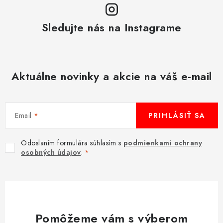
y
v
Sledujte nás na Instagrame
ý
p
i
s
Aktuálne novinky a akcie na váš e-mail
u
Email
PRIHLÁSIŤ SA
Odoslaním formulára súhlasím s
podmienkami ochrany
osobných údajov
.
Pomôžeme vám s výberom