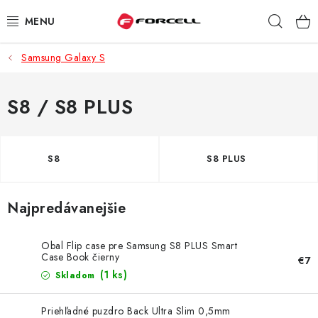
Prejsť
Hľad
na
obsah
Samsung Galaxy S
PUZDRÁ A OBALY
TVRDENÉ SKLÁ
S8 / S8 PLUS
DÁTOVÉ KÁBLE
S8
S8 PLUS
NABÍJAČKY
Najpredávanejšie
DRŽIAKY NA MOBIL
BATÉRIE DO MOBILOV
Obal Flip case pre Samsung S8 PLUS Smart
Case Book čierny
€7
(1 ks)
Skladom
ŠPORT A HOBBY
Priehľadné puzdro Back Ultra Slim 0,5mm