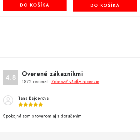
DO KOŠÍKA
DO KOŠÍKA
O
v
l
á
d
Overené zákazníkmi
a
4.8
1872
recenzií.
Zobraziť všetky recenzie
c
i
Tana Bajcevova
e
p
r
Spokojná som s tovarom aj s doručením
v
k