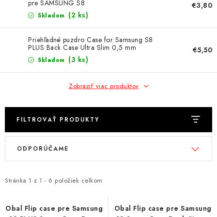
NÁRAMKY NA HODINKY
pre SAMSUNG S8
€3,80
(2 ks)
Skladom
SLÚCHADLÁ, REPRODUKTORY A MIKROFÓNY
Priehľadné puzdro Case for Samsung S8
PLUS Back Case Ultra Slim 0,5 mm
€5,50
AUTO MOTO
(3 ks)
Skladom
EXKLUZÍVNE ZNAČKY
Zobraziť viac produktov
TIPY NA DARČEKY
FILTROVAŤ PRODUKTY
PAMÄŤOVÉ KARTY A DISKY
V
R
ODPORÚČAME
NÁRADIE A NÁHRADNÉ DIELY
ý
a
p
d
PRÍSLUŠENSTVO K NOTEBOOKOM A PC
i
e
Stránka
1
z
1
-
6
položiek celkom
s
n
BATÉRIE VARTA
p
i
Obal Flip case pre Samsung
Obal Flip case pre Samsung