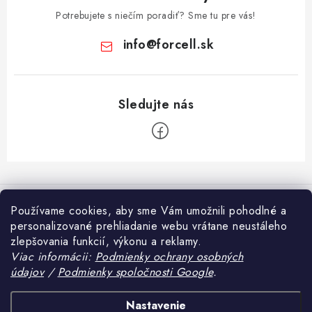
Potrebujete s niečím poradiť? Sme tu pre vás!
info
@
forcell.sk
Z
á
Informácie pre vás
p
Používame cookies, aby sme Vám umožnili pohodlné a
ä
personalizované prehliadanie webu vrátane neustáleho
Doprava a platba
Prijímame online platby
zlepšovania funkcií, výkonu a reklamy.
t
Ako nakupovať
Viac informácii:
Podmienky ochrany osobných
i
údajov
/
Podmienky spoločnosti Google
.
Blog
e
Obchodné podmienky
Tvrdené sklo alebo fólia na mobil – čo sa viac oplatí?
Heureka.sk
Nastavenie
Podmienky ochrany osobných údajov