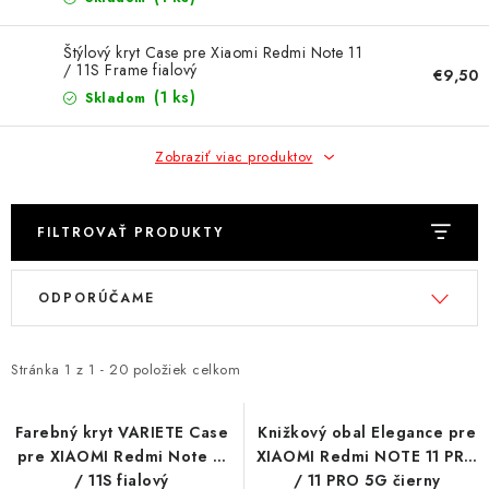
NÁRAMKY NA HODINKY
Štýlový kryt Case pre Xiaomi Redmi Note 11
SLÚCHADLÁ, REPRODUKTORY A MIKROFÓNY
/ 11S Frame fialový
€9,50
(1 ks)
Skladom
AUTO MOTO
Zobraziť viac produktov
EXKLUZÍVNE ZNAČKY
TIPY NA DARČEKY
FILTROVAŤ PRODUKTY
V
R
PAMÄŤOVÉ KARTY A DISKY
ODPORÚČAME
ý
a
p
d
NÁRADIE A NÁHRADNÉ DIELY
i
e
Stránka
1
z
1
-
20
položiek celkom
s
n
PRÍSLUŠENSTVO K NOTEBOOKOM A PC
p
i
Farebný kryt VARIETE Case
Knižkový obal Elegance pre
BATÉRIE VARTA
pre XIAOMI Redmi Note 11
XIAOMI Redmi NOTE 11 PRO
r
e
/ 11S fialový
/ 11 PRO 5G čierny