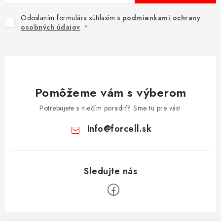
Odoslaním formulára súhlasím s
podmienkami ochrany
osobných údajov
.
Pomôžeme vám s výberom
Potrebujete s niečím poradiť? Sme tu pre vás!
info
@
forcell.sk
Z