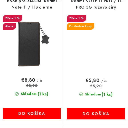
Book pre XIAOMI Redmi
Redmi NOTE 11 PRO / 11
Note 11 / 11S čierne
PRO 5G ružovo číry
1 %
1 %
Akcia
Posledné kusy
€8,80
€5,80
/ ks
/ ks
€8,90
€5,90
(1 ks)
Skladom
(1 ks)
Skladom
DO KOŠÍKA
DO KOŠÍKA