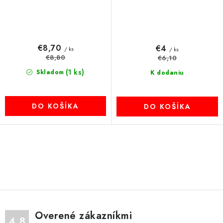
€8,70
€4
/ ks
/ ks
€8,80
€6,10
(1 ks)
Skladom
K dodaniu
DO KOŠÍKA
DO KOŠÍKA
O
v
l
á
d
Overené zákazníkmi
a
4.8