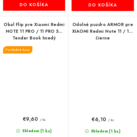
DO KOŠÍKA
DO KOŠÍKA
Obal Flip pre Xiaomi Redmi
Odolné puzdro ARMOR pre
NOTE 11 PRO / 11 PRO 5G
XIAOMI Redmi Note 11 / 11S
Tender Book hnedý
čierne
Posledné kusy
€9,60
€6,10
/ ks
/ ks
(1 ks)
Skladom
(1 ks)
Skladom