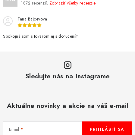
1872
recenzií.
Zobraziť všetky recenzie
c
i
Tana Bajcevova
e
p
r
Spokojná som s tovarom aj s doručením
v
k
y
v
Sledujte nás na Instagrame
ý
p
i
s
Aktuálne novinky a akcie na váš e-mail
u
Email
PRIHLÁSIŤ SA