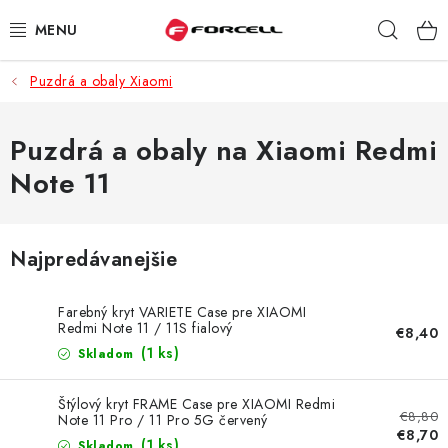
Prejsť
Hľad
na
obsah
Puzdrá a obaly Xiaomi
PUZDRÁ A OBALY
TVRDENÉ SKLÁ
Puzdrá a obaly na Xiaomi Redmi
Note 11
DÁTOVÉ KÁBLE
NABÍJAČKY
Najpredávanejšie
DRŽIAKY NA MOBIL
Farebný kryt VARIETE Case pre XIAOMI
Redmi Note 11 / 11S fialový
€8,40
BATÉRIE DO MOBILOV
(1 ks)
Skladom
ŠPORT A HOBBY
Štýlový kryt FRAME Case pre XIAOMI Redmi
€8,80
Note 11 Pro / 11 Pro 5G červený
€8,70
(1 ks)
Skladom