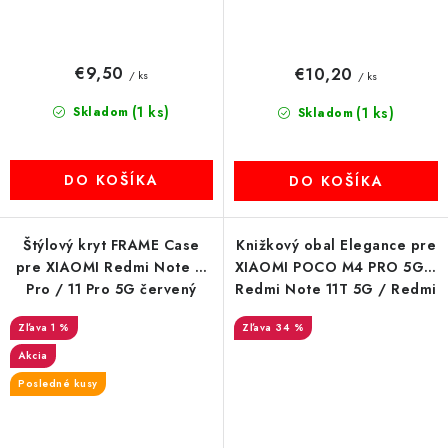
€9,50
€10,20
/ ks
/ ks
(1 ks)
Skladom
(1 ks)
Skladom
DO KOŠÍKA
DO KOŠÍKA
Štýlový kryt FRAME Case
Knižkový obal Elegance pre
pre XIAOMI Redmi Note 11
XIAOMI POCO M4 PRO 5G /
Pro / 11 Pro 5G červený
Redmi Note 11T 5G / Redmi
Note 11S 5G šedý
1 %
34 %
Akcia
Posledné kusy