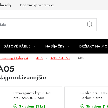
dmienky
Podmienky ochrany osobných údajov
Reklamácia
DÁTOVÉ KÁBLE
NABÍJAČKY
DRŽIAKY NA MO
Samsung Galaxy A
A05
A05 / A05S
A05
A05
Najpredávanejšie
Extravagantný kryt PEARL
Puzdro pre Sams
pre SAMSUNG A05
Carbon čierne
čierny
Skladom
(1 ks)
Skladom
(1 