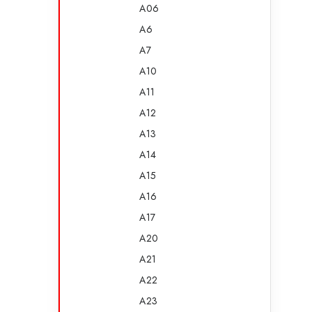
A06
A6
A7
A10
A11
A12
A13
A14
A15
A16
A17
A20
A21
A22
A23