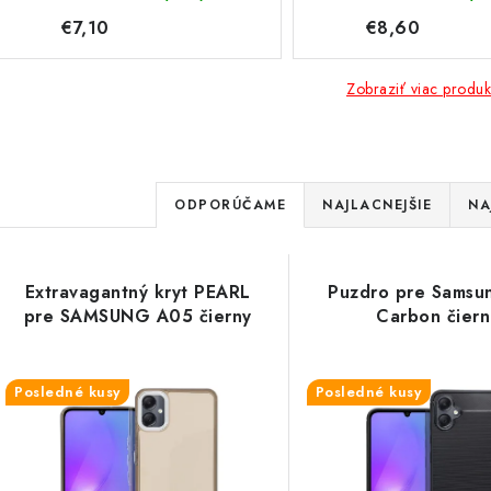
€7,10
€8,60
Zobraziť viac produk
R
ODPORÚČAME
NAJLACNEJŠIE
NA
a
V
d
Extravagantný kryt PEARL
Puzdro pre Samsu
ý
e
pre SAMSUNG A05 čierny
Carbon čier
p
n
Posledné kusy
Posledné kusy
i
s
e
p