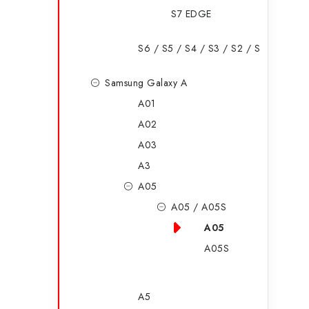
S7 EDGE
S6 / S5 / S4 / S3 / S2 / S
Samsung Galaxy A
A01
A02
A03
A3
A05
A05 / A05S
A05
A05S
A5