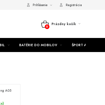
Kontakty
Prihlásenie
Registrácia
Prázdny košík
NÁKUPNÝ
KOŠÍK
BIL
BATÉRIE DO MOBILOV
ŠPORT A HOBBY
ung A05
ks)