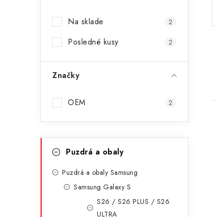
p
Na sklade
2
a
Posledné kusy
n
2
e
Značky
l
OEM
2
K
Preskočiť
Puzdrá a obaly
kategórie
a
i
t
Puzdrá a obaly Samsung
Samsung Galaxy S
e
S26 / S26 PLUS / S26
g
ULTRA