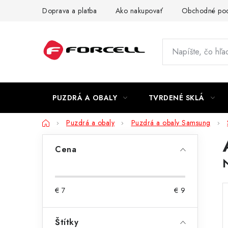
Prejsť
Doprava a platba
Ako nakupovať
Obchodné po
na
obsah
PUZDRÁ A OBALY
TVRDENÉ SKLÁ
Domov
Puzdrá a obaly
Puzdrá a obaly Samsung
B
Cena
o
č
€
7
€
9
n
ý
Štítky