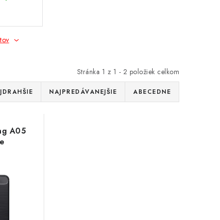
tov
Stránka
1
z
1
-
2
položiek celkom
JDRAHŠIE
NAJPREDÁVANEJŠIE
ABECEDNE
ng A05
ne