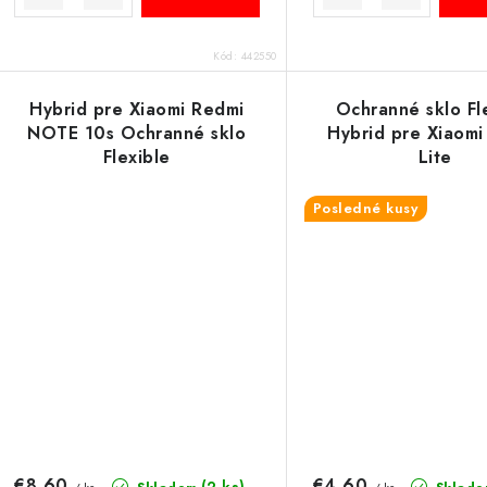
Kód:
442550
Hybrid pre Xiaomi Redmi
Ochranné sklo Fl
NOTE 10s Ochranné sklo
Hybrid pre Xiaomi
Flexible
Lite
Posledné kusy
€8,60
€4,60
(2 ks)