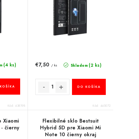
€7,50
(4 ks)
(2 ks)
m
Skladom
/ ks
KOŠÍKA
DO KOŠÍKA
Kód:
438198
Kód:
445072
e Xiaomi
Flexibilné sklo Bestsuit
- čierny
Hybrid 5D pre Xiaomi Mi
Note 10 čierny okraj