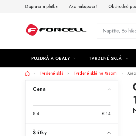
Prejsť
Doprava a platba
Ako nakupovať
Obchodné po
na
obsah
PUZDRÁ A OBALY
TVRDENÉ SKLÁ
Domov
Tvrdené sklá
Tvrdené sklá na Xiaomi
Xiao
B
Cena
o
č
€
4
€
14
n
ý
Štítky