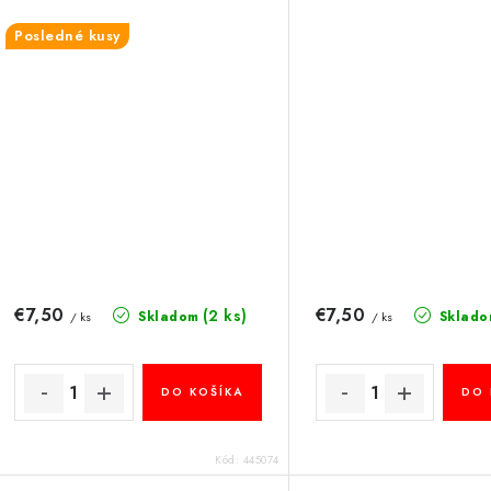
Posledné kusy
€7,50
€7,50
(2 ks)
Skladom
Sklado
/ ks
/ ks
DO KOŠÍKA
DO 
Kód:
445074