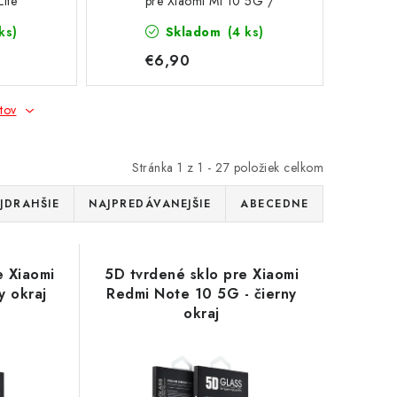
Lite
pre Xiaomi Mi 10 5G /
Mi 10 Pro 5G
ks)
Skladom
(4 ks)
€6,90
tov
Stránka
1
z
1
-
27
položiek celkom
JDRAHŠIE
NAJPREDÁVANEJŠIE
ABECEDNE
e Xiaomi
5D tvrdené sklo pre Xiaomi
y okraj
Redmi Note 10 5G - čierny
okraj