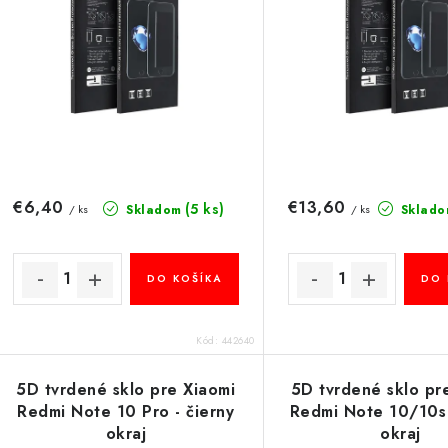
e
p
p
r
r
o
o
d
d
u
u
€6,40
€13,60
(5 ks)
Skladom
Sklado
/ ks
/ ks
k
k
t
DO KOŠÍKA
DO 
o
o
v
v
Kód:
442640
5D tvrdené sklo pre Xiaomi
5D tvrdené sklo pr
Redmi Note 10 Pro - čierny
Redmi Note 10/10s 
okraj
okraj