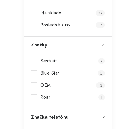
p
Na sklade
27
a
Posledné kusy
n
13
e
Značky
l
Bestsuit
7
Blue Star
6
OEM
13
Roar
1
i
Značka telefónu