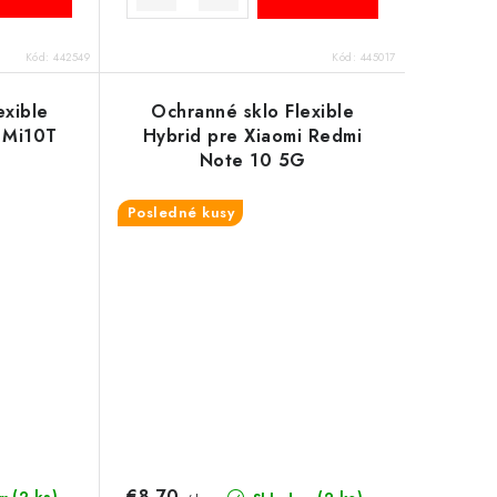
Kód:
442549
Kód:
445017
exible
Ochranné sklo Flexible
 Mi10T
Hybrid pre Xiaomi Redmi
Note 10 5G
Posledné kusy
€8,70
(2 ks)