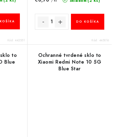
(2 ks)
m
Skladom
/ ks
KOŠÍKA
DO KOŠÍKA
Kód:
442551
Kód:
445016
sklo to
Ochranné tvrdené sklo to
O Blue
Xiaomi Redmi Note 10 5G
Blue Star