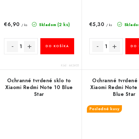
€6,90
€5,30
(2 ks)
Skladom
Sklado
/ ks
/ ks
DO KOŠÍKA
DO 
Kód:
442405
Ochranné tvrdené sklo to
Ochranné tvrdené 
Xiaomi Redmi Note 10 Blue
Xiaomi Redmi Note
Star
Blue Star
Posledné kusy