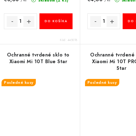
Skladom
Sklado
/ ks
/ ks
DO KOŠÍKA
DO 
Kód:
445018
Ochranné tvrdené sklo to
Ochranné tvrdené 
Xiaomi Mi 10T Blue Star
Xiaomi Mi 10T PR
Star
Posledné kusy
Posledné kusy