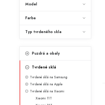
Model
Farba
Typ tvrdeného skla
K
Preskočiť
Puzdrá a obaly
kategórie
a
t
t
Tvrdené sklá
e
Tvrdené sklá na Samsung
g
Tvrdené sklá na Apple
ó
Tvrdené sklá na Xiaomi
r
Xiaomi 11T
i