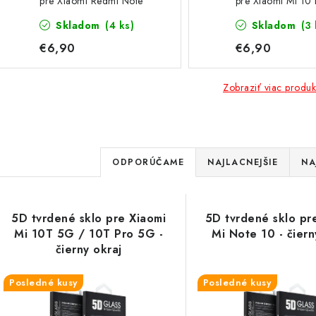
pre Xiaomi Redmi Note
pre Xiaomi Mi 10 
10 Pro
Skladom
(4 ks)
Skladom
(3 
€6,90
€6,90
Zobraziť viac produk
R
ODPORÚČAME
NAJLACNEJŠIE
NA
a
V
d
5D tvrdené sklo pre Xiaomi
5D tvrdené sklo pr
ý
e
Mi 10T 5G / 10T Pro 5G -
Mi Note 10 - čiern
čierny okraj
p
n
Posledné kusy
Posledné kusy
i
s