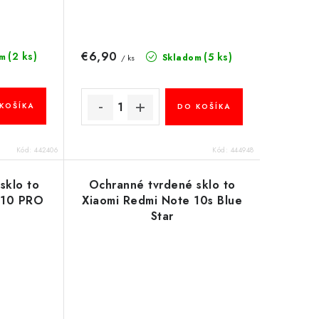
€6,90
(2 ks)
(5 ks)
m
Skladom
/ ks
KOŠÍKA
DO KOŠÍKA
Kód:
442406
Kód:
444948
sklo to
Ochranné tvrdené sklo to
 10 PRO
Xiaomi Redmi Note 10s Blue
Star