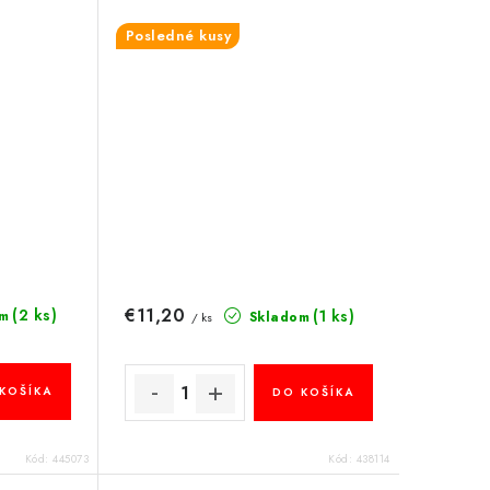
Posledné kusy
€11,20
(2 ks)
(1 ks)
m
Skladom
/ ks
KOŠÍKA
DO KOŠÍKA
Kód:
445073
Kód:
438114