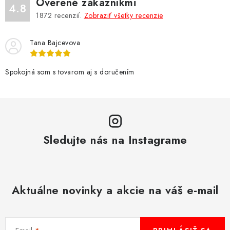
Overené zákazníkmi
p
4.8
1872
recenzií.
Zobraziť všetky recenzie
i
s
Tana Bajcevova
u
Spokojná som s tovarom aj s doručením
Sledujte nás na Instagrame
Aktuálne novinky a akcie na váš e-mail