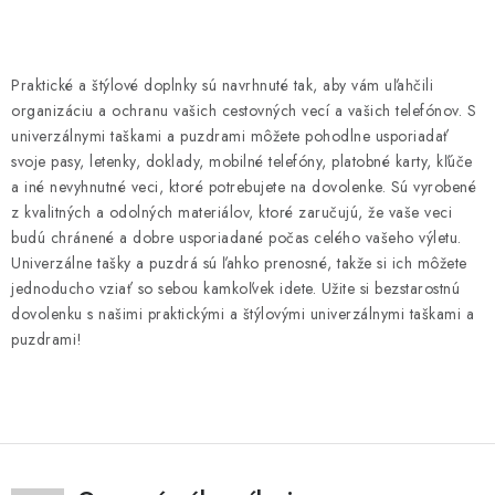
O
v
Praktické a štýlové doplnky sú navrhnuté tak, aby vám uľahčili
l
organizáciu a ochranu vašich cestovných vecí a vašich telefónov. S
á
univerzálnymi taškami a puzdrami môžete pohodlne usporiadať
d
svoje pasy, letenky, doklady, mobilné telefóny, platobné karty, kľúče
a iné nevyhnutné veci, ktoré potrebujete na dovolenke. Sú vyrobené
a
z kvalitných a odolných materiálov, ktoré zaručujú, že vaše veci
c
budú chránené a dobre usporiadané počas celého vašeho výletu.
i
Univerzálne tašky a puzdrá sú ľahko prenosné, takže si ich môžete
e
jednoducho vziať so sebou kamkoľvek idete. Užite si bezstarostnú
p
dovolenku s našimi praktickými a štýlovými univerzálnymi taškami a
r
puzdrami!
v
k
y
v
ý