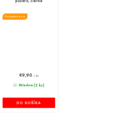
puzdro, čierne
Posledné kusy
€9,90
/ ks
(2 ks)
Skladom
DO KOŠÍKA