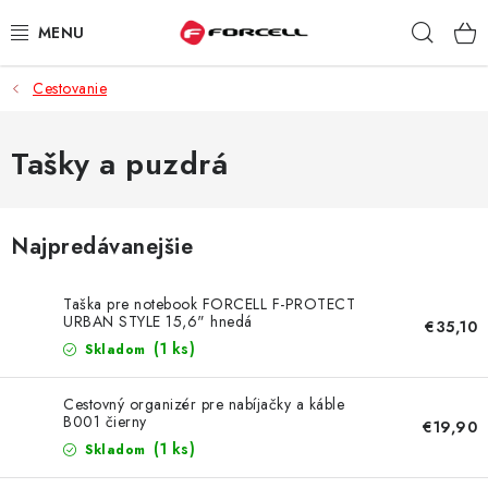
Prejsť
Hľad
na
obsah
Cestovanie
PUZDRÁ A OBALY
TVRDENÉ SKLÁ
Tašky a puzdrá
DÁTOVÉ KÁBLE
Najpredávanejšie
NABÍJAČKY
Taška pre notebook FORCELL F-PROTECT
DRŽIAKY NA MOBIL
URBAN STYLE 15,6" hnedá
€35,10
(1 ks)
Skladom
BATÉRIE DO MOBILOV
Cestovný organizér pre nabíjačky a káble
B001 čierny
€19,90
ŠPORT A HOBBY
(1 ks)
Skladom