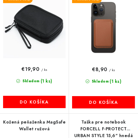
d
r
MULTIMÉDIÁ
u
o
k
d
KAMERY
t
u
o
k
OSTATNÉ PRÍSLUŠENSTVO
v
t
o
VÝPREDAJ
v
€19,90
€8,90
/ ks
/ ks
Doprava a platba
Ako nakupovať
Obchodné podmienky
(1 ks)
Skladom
(1 ks)
Podmienky ochrany osobných údajov
Reklamácia
Skladom
Kontakty
DO KOŠÍKA
DO KOŠÍKA
Kožená peňaženka MagSafe
Taška pre notebook
Wallet ružová
FORCELL F-PROTECT
URBAN STYLE 15,6" hnedá