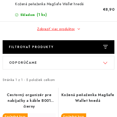
NÁRAMKY NA HODINKY
Kožená peňaženka MagSafe Wallet hnedá
€8,90
SLÚCHADLÁ, REPRODUKTORY A MIKROFÓNY
(1 ks)
Skladom
AUTO MOTO
Zobraziť viac produktov
EXKLUZÍVNE ZNAČKY
FILTROVAŤ PRODUKTY
TIPY NA DARČEKY
V
R
ODPORÚČAME
ý
a
PAMÄŤOVÉ KARTY A DISKY
p
d
i
e
Stránka
1
z
1
-
5
položiek celkom
NÁRADIE A NÁHRADNÉ DIELY
s
n
p
i
Cestovný organizér pre
Kožená peňaženka MagSafe
PRÍSLUŠENSTVO K NOTEBOOKOM A PC
nabíjačky a káble B001
Wallet hnedá
r
e
čierny
o
p
BATÉRIE VARTA
Posledné kusy
Posledné kusy