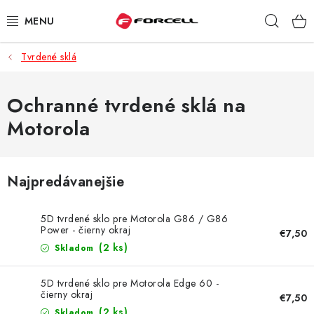
Prejsť
Hľad
na
obsah
Tvrdené sklá
PUZDRÁ A OBALY
TVRDENÉ SKLÁ
Ochranné tvrdené sklá na
Motorola
DÁTOVÉ KÁBLE
NABÍJAČKY
Najpredávanejšie
DRŽIAKY NA MOBIL
5D tvrdené sklo pre Motorola G86 / G86
Power - čierny okraj
€7,50
BATÉRIE DO MOBILOV
(2 ks)
Skladom
ŠPORT A HOBBY
5D tvrdené sklo pre Motorola Edge 60 -
čierny okraj
€7,50
(2 ks)
Skladom