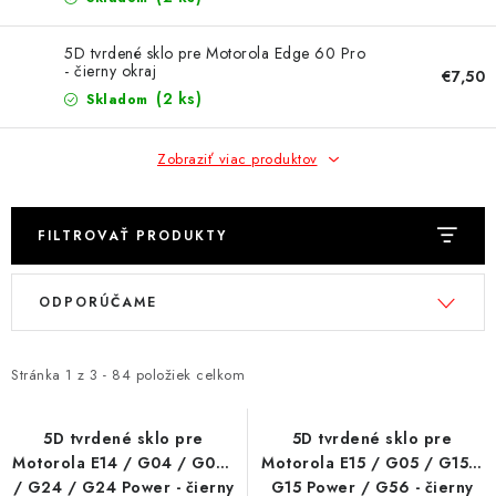
NÁRAMKY NA HODINKY
5D tvrdené sklo pre Motorola Edge 60 Pro
SLÚCHADLÁ, REPRODUKTORY A MIKROFÓNY
- čierny okraj
€7,50
(2 ks)
Skladom
AUTO MOTO
Zobraziť viac produktov
EXKLUZÍVNE ZNAČKY
TIPY NA DARČEKY
FILTROVAŤ PRODUKTY
V
R
PAMÄŤOVÉ KARTY A DISKY
ODPORÚČAME
ý
a
p
d
NÁRADIE A NÁHRADNÉ DIELY
i
e
Stránka
1
z
3
-
84
položiek celkom
s
n
PRÍSLUŠENSTVO K NOTEBOOKOM A PC
p
i
5D tvrdené sklo pre
5D tvrdené sklo pre
BATÉRIE VARTA
Motorola E14 / G04 / G04s
Motorola E15 / G05 / G15 /
r
e
/ G24 / G24 Power - čierny
G15 Power / G56 - čierny