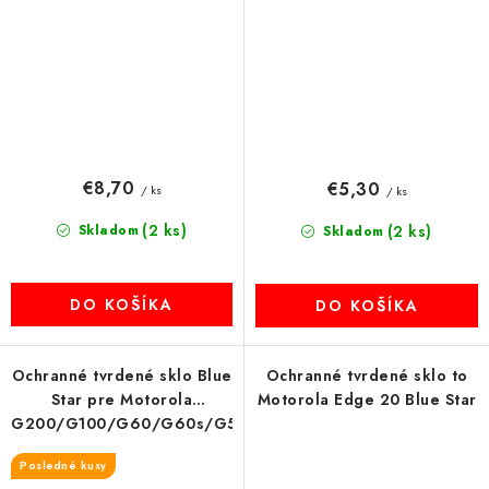
€8,70
€5,30
/ ks
/ ks
(2 ks)
Skladom
(2 ks)
Skladom
DO KOŠÍKA
DO KOŠÍKA
Ochranné tvrdené sklo Blue
Ochranné tvrdené sklo to
Star pre Motorola
Motorola Edge 20 Blue Star
G200/G100/G60/G60s/G51
5G/G9 Power
Posledné kusy