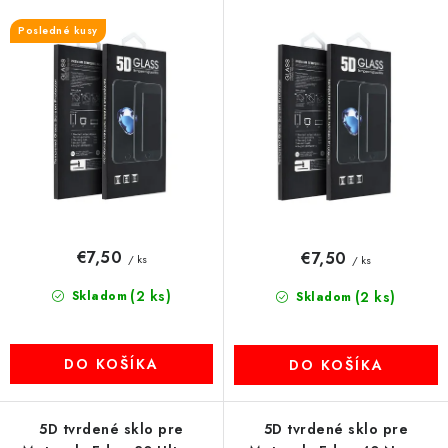
o
p
okraj
okraj
MULTIMÉDIÁ
d
r
Posledné kusy
u
o
KAMERY
k
d
t
u
OSTATNÉ PRÍSLUŠENSTVO
o
k
v
t
VÝPREDAJ
o
v
Doprava a platba
Ako nakupovať
Obchodné podmienky
€7,50
€7,50
/ ks
/ ks
Podmienky ochrany osobných údajov
Reklamácia
Kontakty
(2 ks)
Skladom
(2 ks)
Skladom
DO KOŠÍKA
DO KOŠÍKA
5D tvrdené sklo pre
5D tvrdené sklo pre