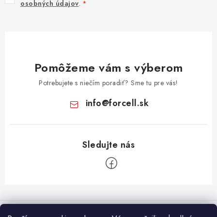
osobných údajov
.
Pomôžeme vám s výberom
Potrebujete s niečím poradiť? Sme tu pre vás!
info
@
forcell.sk
Z
á
Informácie pre vás