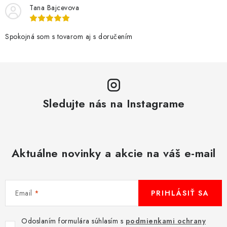
i
y
Tana Bajcevova
e
v
ý
Spokojná som s tovarom aj s doručením
p
i
s
u
Sledujte nás na Instagrame
Aktuálne novinky a akcie na váš e-mail
Email
PRIHLÁSIŤ SA
Odoslaním formulára súhlasím s
podmienkami ochrany