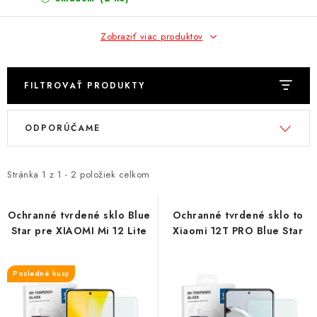
NÁRAMKY NA HODINKY
Zobraziť viac produktov
SLÚCHADLÁ, REPRODUKTORY A MIKROFÓNY
AUTO MOTO
FILTROVAŤ PRODUKTY
EXKLUZÍVNE ZNAČKY
V
R
ODPORÚČAME
ý
a
TIPY NA DARČEKY
p
d
i
e
Stránka
1
z
1
-
2
položiek celkom
PAMÄŤOVÉ KARTY A DISKY
s
n
p
i
Ochranné tvrdené sklo Blue
Ochranné tvrdené sklo to
NÁRADIE A NÁHRADNÉ DIELY
Star pre XIAOMI Mi 12 Lite
Xiaomi 12T PRO Blue Star
r
e
o
p
PRÍSLUŠENSTVO K NOTEBOOKOM A PC
d
r
Posledné kusy
u
o
BATÉRIE VARTA
k
d