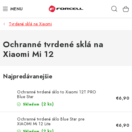
Prejsť
Hľad
na
obsah
Tvrdené sklá na Xiaomi
PUZDRÁ A OBALY
TVRDENÉ SKLÁ
Ochranné tvrdené sklá na
Xiaomi Mi 12
DÁTOVÉ KÁBLE
NABÍJAČKY
Najpredávanejšie
DRŽIAKY NA MOBIL
Ochranné tvrdené sklo to Xiaomi 12T PRO
Blue Star
€6,90
BATÉRIE DO MOBILOV
(2 ks)
Skladom
ŠPORT A HOBBY
Ochranné tvrdené sklo Blue Star pre
XIAOMI Mi 12 Lite
€6,90
(2 ks)
Skladom