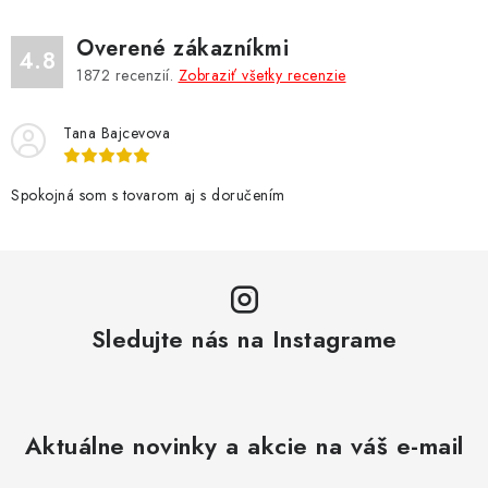
á
d
Overené zákazníkmi
a
4.8
1872
recenzií.
Zobraziť všetky recenzie
c
i
Tana Bajcevova
e
p
r
Spokojná som s tovarom aj s doručením
v
k
y
v
Sledujte nás na Instagrame
ý
p
i
s
Aktuálne novinky a akcie na váš e-mail
u