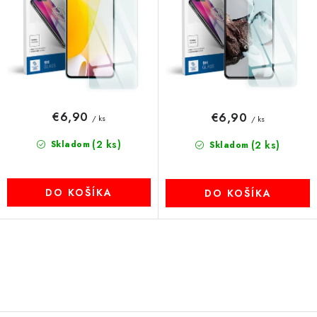
t
u
MULTIMÉDIÁ
o
k
KAMERY
v
t
o
OSTATNÉ PRÍSLUŠENSTVO
v
€6,90
€6,90
/ ks
/ ks
VÝPREDAJ
(2 ks)
Skladom
(2 ks)
Skladom
Doprava a platba
Ako nakupovať
Obchodné podmienky
Podmienky ochrany osobných údajov
Reklamácia
Kontakty
DO KOŠÍKA
DO KOŠÍKA
O
v
l