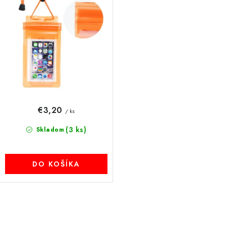
€3,20
/ ks
(3 ks)
Skladom
DO KOŠÍKA
O