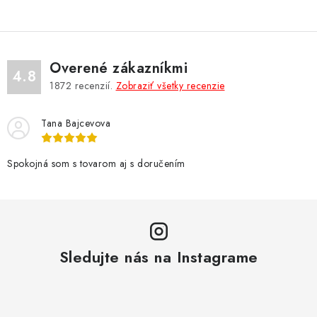
v
l
á
d
Overené zákazníkmi
a
4.8
1872
recenzií.
Zobraziť všetky recenzie
c
i
Tana Bajcevova
e
p
r
Spokojná som s tovarom aj s doručením
v
k
y
v
Sledujte nás na Instagrame
ý
p
i
s