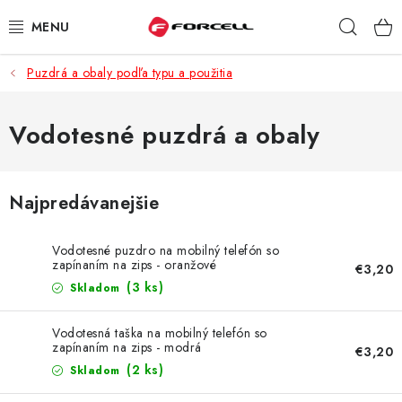
Prejsť
Hľad
na
obsah
Puzdrá a obaly podľa typu a použitia
PUZDRÁ A OBALY
TVRDENÉ SKLÁ
Vodotesné puzdrá a obaly
DÁTOVÉ KÁBLE
Najpredávanejšie
NABÍJAČKY
Vodotesné puzdro na mobilný telefón so
DRŽIAKY NA MOBIL
zapínaním na zips - oranžové
€3,20
(3 ks)
Skladom
BATÉRIE DO MOBILOV
Vodotesná taška na mobilný telefón so
zapínaním na zips - modrá
€3,20
ŠPORT A HOBBY
(2 ks)
Skladom