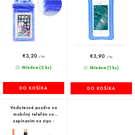
k
d
MULTIMÉDIÁ
t
u
o
k
KAMERY
v
t
o
OSTATNÉ PRÍSLUŠENSTVO
v
VÝPREDAJ
€3,20
€3,90
/ ks
/ ks
(2 ks)
Skladom
(1 ks)
Skladom
Doprava a platba
Ako nakupovať
Obchodné podmienky
Podmienky ochrany osobných údajov
Reklamácia
Kontakty
DO KOŠÍKA
DO KOŠÍKA
Vodotesné puzdro na
mobilný telefón so
zapínaním na zips -
oranžové