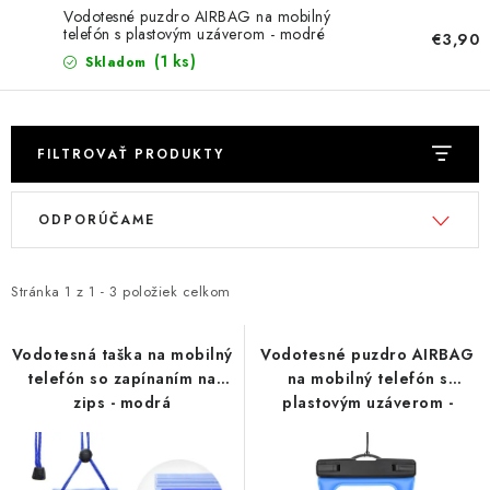
NÁRAMKY NA HODINKY
Vodotesné puzdro AIRBAG na mobilný
telefón s plastovým uzáverom - modré
€3,90
SLÚCHADLÁ, REPRODUKTORY A MIKROFÓNY
(1 ks)
Skladom
AUTO MOTO
FILTROVAŤ PRODUKTY
EXKLUZÍVNE ZNAČKY
V
R
ODPORÚČAME
ý
a
TIPY NA DARČEKY
p
d
PAMÄŤOVÉ KARTY A DISKY
i
e
Stránka
1
z
1
-
3
položiek celkom
s
n
NÁRADIE A NÁHRADNÉ DIELY
p
i
Vodotesná taška na mobilný
Vodotesné puzdro AIRBAG
telefón so zapínaním na
na mobilný telefón s
r
e
PRÍSLUŠENSTVO K NOTEBOOKOM A PC
zips - modrá
plastovým uzáverom -
o
p
modré
d
r
BATÉRIE VARTA
u
o