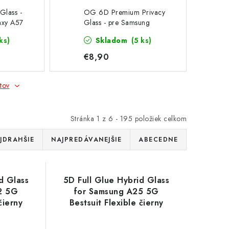
lass -
OG 6D Premium Privacy
axy A57
Glass - pre Samsung
Galaxy A57 5G čierny
ks)
Skladom
(5 ks)
€8,90
tov
Stránka
1
z
6
-
195
položiek celkom
JDRAHŠIE
NAJPREDÁVANEJŠIE
ABECEDNE
d Glass
5D Full Glue Hybrid Glass
2 5G
for Samsung A25 5G
čierny
Bestsuit Flexible čierny
okraj