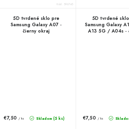
Kód:
596745
5D tvrdené sklo pre
5D tvrdené sklo
Samsung Galaxy A07 -
Samsung Galaxy A
čierny okraj
A13 5G / A04s - 
okraj
€7,50
€7,50
(5 ks)
Skladom
Sklado
/ ks
/ ks