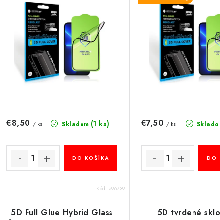
i
s
e
p
p
r
r
o
o
d
d
u
u
€8,50
€7,50
(1 ks)
Skladom
Sklado
/ ks
/ ks
k
k
t
DO KOŠÍKA
DO 
o
o
v
v
Kód:
596739
5D Full Glue Hybrid Glass
5D tvrdené sklo