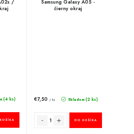
A02s /
Samsung Galaxy A05 -
kraj
čierny okraj
€7,50
(4 ks)
(2 ks)
m
Skladom
/ ks
KOŠÍKA
DO KOŠÍKA