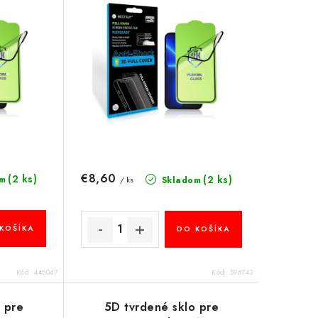
€8,60
(2 ks)
(2 ks)
m
Skladom
/ ks
KOŠÍKA
DO KOŠÍKA
Kód:
445047
Kód:
596743
 pre
5D tvrdené sklo pre