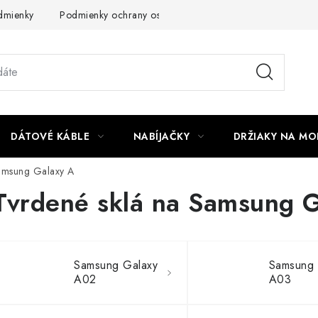
dmienky
Podmienky ochrany osobných údajov
Reklamácia
DÁTOVÉ KÁBLE
NABÍJAČKY
DRŽIAKY NA MO
amsung Galaxy A
Tvrdené sklá na Samsung 
Samsung Galaxy
Samsung 
A02
A03