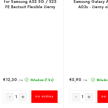
for Samsung A55 5G / S25
Samsung Galaxy 
FE Bestsuit Flexible čierny
A03s - čierny o
okraj
€12,30
€5,90
(1 ks)
Skladom
Sklado
/ ks
/ ks
DO KOŠÍKA
DO 