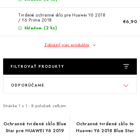
NÁRAMKY NA HODINKY
Tvrdené ochranné sklo pre Huawei Y6 2018
SLÚCHADLÁ, REPRODUKTORY A MIKROFÓNY
/ Y6 Prime 2018
€6,90
(2 ks)
Skladom
AUTO MOTO
Zobraziť viac produktov
EXKLUZÍVNE ZNAČKY
TIPY NA DARČEKY
FILTROVAŤ PRODUKTY
V
R
PAMÄŤOVÉ KARTY A DISKY
ODPORÚČAME
ý
a
p
d
NÁRADIE A NÁHRADNÉ DIELY
i
e
Stránka
1
z
1
-
8
položiek celkom
s
n
PRÍSLUŠENSTVO K NOTEBOOKOM A PC
p
i
Ochranné tvrdené sklo Blue
Ochranné tvrdené sklo to
BATÉRIE VARTA
Star pre HUAWEI Y6 2019
Huawei Y6 2018 Blue Star
r
e