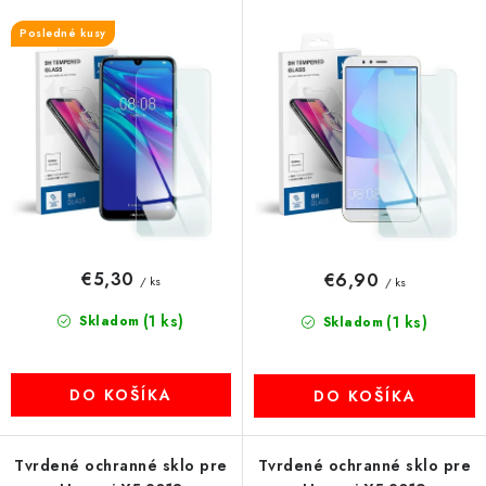
o
p
MULTIMÉDIÁ
d
r
Posledné kusy
u
o
KAMERY
k
d
t
u
OSTATNÉ PRÍSLUŠENSTVO
o
k
v
t
VÝPREDAJ
o
v
Doprava a platba
Ako nakupovať
Obchodné podmienky
€5,30
€6,90
/ ks
/ ks
Podmienky ochrany osobných údajov
Reklamácia
Kontakty
(1 ks)
Skladom
(1 ks)
Skladom
DO KOŠÍKA
DO KOŠÍKA
Tvrdené ochranné sklo pre
Tvrdené ochranné sklo pre