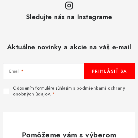
y
v
Sledujte nás na Instagrame
ý
p
i
s
Aktuálne novinky a akcie na váš e-mail
u
Email
PRIHLÁSIŤ SA
Odoslaním formulára súhlasím s
podmienkami ochrany
osobných údajov
.
Pomôžeme vám s výberom