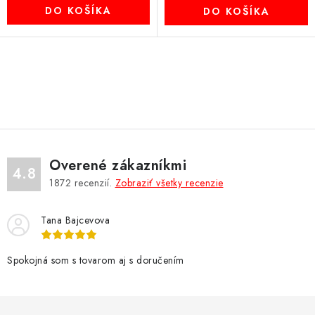
DO KOŠÍKA
DO KOŠÍKA
O
v
l
á
d
Overené zákazníkmi
a
4.8
1872
recenzií.
Zobraziť všetky recenzie
c
i
Tana Bajcevova
e
p
r
Spokojná som s tovarom aj s doručením
v
k