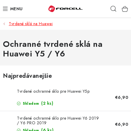
Prejsť
Hľad
na
obsah
Tvrdené sklá na Huawei
PUZDRÁ A OBALY
TVRDENÉ SKLÁ
Ochranné tvrdené sklá na
Huawei Y5 / Y6
DÁTOVÉ KÁBLE
NABÍJAČKY
Najpredávanejšie
DRŽIAKY NA MOBIL
Tvrdené ochranné sklo pre Huawei Y5p
€6,90
BATÉRIE DO MOBILOV
(2 ks)
Skladom
ŠPORT A HOBBY
Tvrdené ochranné sklo pre Huawei Y6 2019
/ Y6 PRO 2019
€6,90
(6 ks)
Skladom