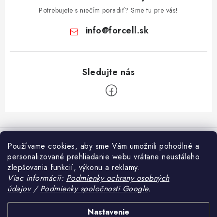
Potrebujete s niečím poradiť? Sme tu pre vás!
info
@
forcell.sk
Z
á
Informácie pre vás
p
Používame cookies, aby sme Vám umožnili pohodlné a
ä
personalizované prehliadanie webu vrátane neustáleho
Doprava a platba
Prijímame online platby
zlepšovania funkcií, výkonu a reklamy.
t
Ako nakupovať
Viac informácii:
Podmienky ochrany osobných
i
údajov
/
Podmienky spoločnosti Google
.
Blog
e
Obchodné podmienky
Tvrdené sklo alebo fólia na mobil – čo sa viac oplatí?
Heureka.sk
Nastavenie
Podmienky ochrany osobných údajov