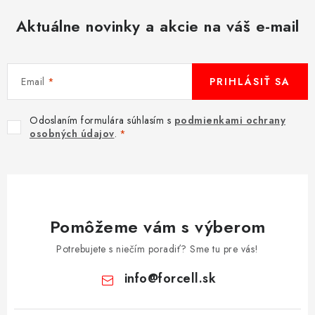
MULTIMÉDIÁ
Aktuálne novinky a akcie na váš e-mail
KAMERY
Email
PRIHLÁSIŤ SA
OSTATNÉ PRÍSLUŠENSTVO
Odoslaním formulára súhlasím s
podmienkami ochrany
VÝPREDAJ
osobných údajov
.
Doprava a platba
Ako nakupovať
Obchodné podmienky
Podmienky ochrany osobných údajov
Reklamácia
Kontakty
Pomôžeme vám s výberom
Potrebujete s niečím poradiť? Sme tu pre vás!
info
@
forcell.sk