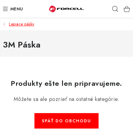
Prejsť
Hľad
na
obsah
Lepiace pásky
PUZDRÁ A OBALY
TVRDENÉ SKLÁ
3M Páska
DÁTOVÉ KÁBLE
NABÍJAČKY
Produkty ešte len pripravujeme.
DRŽIAKY NA MOBIL
Môžete sa ale pozrieť na ostatné kategórie.
BATÉRIE DO MOBILOV
ŠPORT A HOBBY
SPÄŤ DO OBCHODU