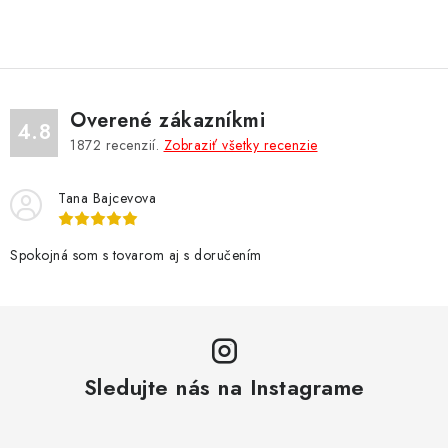
NÁRAMKY NA HODINKY
SLÚCHADLÁ, REPRODUKTORY A MIKROFÓNY
AUTO MOTO
Overené zákazníkmi
4.8
1872
recenzií.
Zobraziť všetky recenzie
EXKLUZÍVNE ZNAČKY
Tana Bajcevova
TIPY NA DARČEKY
Spokojná som s tovarom aj s doručením
PAMÄŤOVÉ KARTY A DISKY
NÁRADIE A NÁHRADNÉ DIELY
PRÍSLUŠENSTVO K NOTEBOOKOM A PC
Sledujte nás na Instagrame
BATÉRIE VARTA