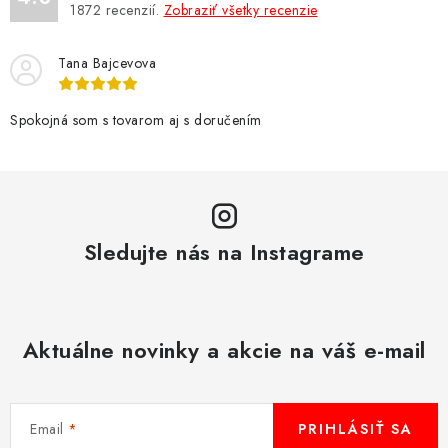
1872
recenzií.
Zobraziť všetky recenzie
c
i
Tana Bajcevova
e
p
r
Spokojná som s tovarom aj s doručením
v
k
y
v
Sledujte nás na Instagrame
ý
p
i
s
Aktuálne novinky a akcie na váš e-mail
u
Email
PRIHLÁSIŤ SA