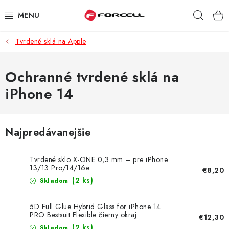
Prejsť
Hľad
na
obsah
Tvrdené sklá na Apple
PUZDRÁ A OBALY
TVRDENÉ SKLÁ
Ochranné tvrdené sklá na
iPhone 14
DÁTOVÉ KÁBLE
NABÍJAČKY
Najpredávanejšie
DRŽIAKY NA MOBIL
Tvrdené sklo X-ONE 0,3 mm – pre iPhone
13/13 Pro/14/16e
€8,20
BATÉRIE DO MOBILOV
(2 ks)
Skladom
ŠPORT A HOBBY
5D Full Glue Hybrid Glass for iPhone 14
PRO Bestsuit Flexible čierny okraj
€12,30
(2 ks)
Skladom