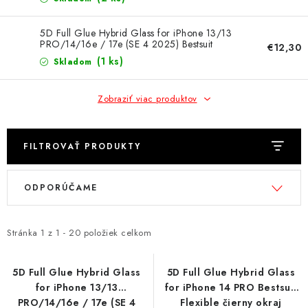
NÁRAMKY NA HODINKY
5D Full Glue Hybrid Glass for iPhone 13/13
SLÚCHADLÁ, REPRODUKTORY A MIKROFÓNY
PRO/14/16e / 17e (SE 4 2025) Bestsuit
€12,30
Flexible čierny okraj
(1 ks)
Skladom
AUTO MOTO
Zobraziť viac produktov
EXKLUZÍVNE ZNAČKY
TIPY NA DARČEKY
FILTROVAŤ PRODUKTY
V
R
PAMÄŤOVÉ KARTY A DISKY
ODPORÚČAME
ý
a
p
d
NÁRADIE A NÁHRADNÉ DIELY
i
e
Stránka
1
z
1
-
20
položiek celkom
s
n
PRÍSLUŠENSTVO K NOTEBOOKOM A PC
p
i
5D Full Glue Hybrid Glass
5D Full Glue Hybrid Glass
BATÉRIE VARTA
for iPhone 13/13
for iPhone 14 PRO Bestsuit
r
e
PRO/14/16e / 17e (SE 4
Flexible čierny okraj