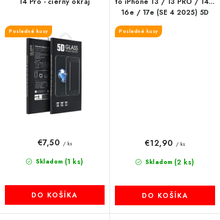
14 Pro - čierny okraj
to iPhone 13 / 13 PRO / 14 /
16e / 17e (SE 4 2025) 5D
čierny okraj
Posledné kusy
Posledné kusy
€7,50
€12,90
/ ks
/ ks
(1 ks)
Skladom
(2 ks)
Skladom
DO KOŠÍKA
DO KOŠÍKA