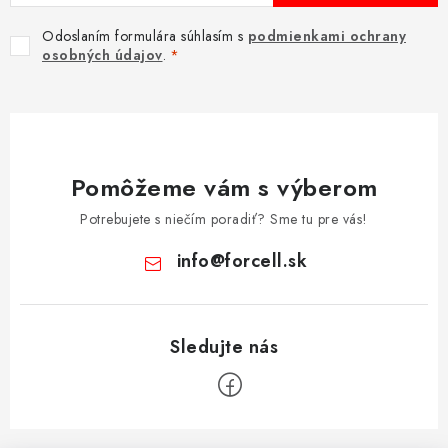
Odoslaním formulára súhlasím s
podmienkami ochrany
osobných údajov
.
Pomôžeme vám s výberom
Potrebujete s niečím poradiť? Sme tu pre vás!
info
@
forcell.sk
Z