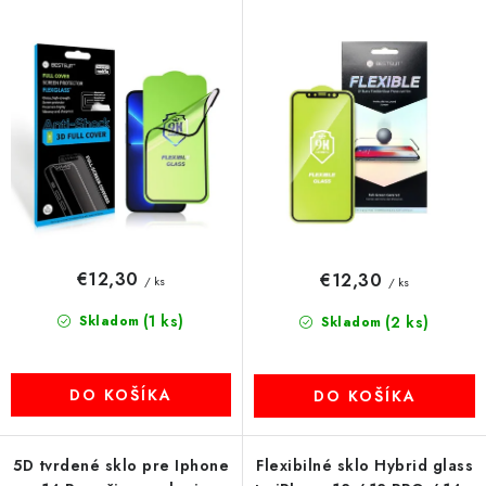
o
p
2025) Bestsuit Flexible
MULTIMÉDIÁ
d
r
čierny okraj
u
o
KAMERY
k
d
t
u
OSTATNÉ PRÍSLUŠENSTVO
o
k
v
t
VÝPREDAJ
o
v
Doprava a platba
Ako nakupovať
Obchodné podmienky
€12,30
€12,30
/ ks
/ ks
Podmienky ochrany osobných údajov
Reklamácia
Kontakty
(1 ks)
Skladom
(2 ks)
Skladom
DO KOŠÍKA
DO KOŠÍKA
5D tvrdené sklo pre Iphone
Flexibilné sklo Hybrid glass