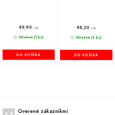
€9,90
€8,20
/ ks
/ ks
(1 ks)
Skladom
(2 ks)
Skladom
DO KOŠÍKA
DO KOŠÍKA
O
v
l
á
d
Overené zákazníkmi
a
4.8