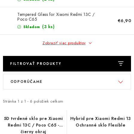
NÁRAMKY NA HODINKY
Tempered Glass for Xiaomi Redmi 13C /
SLÚCHADLÁ, REPRODUKTORY A MIKROFÓNY
Poco C65
€6,90
(3 ks)
Skladom
AUTO MOTO
Zobraziť viac produktov
EXKLUZÍVNE ZNAČKY
TIPY NA DARČEKY
FILTROVAŤ PRODUKTY
V
R
PAMÄŤOVÉ KARTY A DISKY
ODPORÚČAME
ý
a
p
d
NÁRADIE A NÁHRADNÉ DIELY
i
e
Stránka
1
z
1
-
6
položiek celkom
s
n
PRÍSLUŠENSTVO K NOTEBOOKOM A PC
p
i
5D tvrdené sklo pre Xiaomi
Hybrid pre Xiaomi Redmi 13
BATÉRIE VARTA
Redmi 13C / Poco C65 -
Ochranné sklo Flexible
r
e
čierny okraj