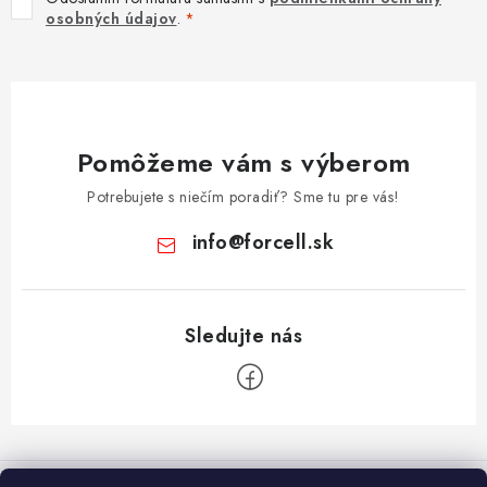
osobných údajov
.
Pomôžeme vám s výberom
Potrebujete s niečím poradiť? Sme tu pre vás!
info
@
forcell.sk
Z
á