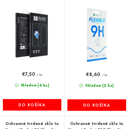
o
p
MULTIMÉDIÁ
d
r
u
o
KAMERY
k
d
t
u
OSTATNÉ PRÍSLUŠENSTVO
o
k
v
t
VÝPREDAJ
o
v
Doprava a platba
Ako nakupovať
Obchodné podmienky
€7,50
€8,60
/ ks
/ ks
Podmienky ochrany osobných údajov
Reklamácia
Kontakty
(4 ks)
Skladom
(2 ks)
Skladom
DO KOŠÍKA
DO KOŠÍKA
Ochranné tvrdené sklo to
Ochranné tvrdené sklo to