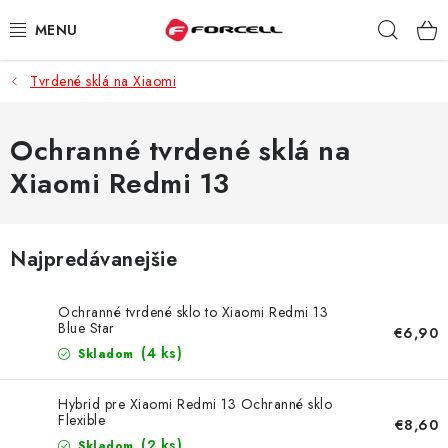
Prejsť
Hľad
na
obsah
Tvrdené sklá na Xiaomi
PUZDRÁ A OBALY
TVRDENÉ SKLÁ
Ochranné tvrdené sklá na
Xiaomi Redmi 13
DÁTOVÉ KÁBLE
NABÍJAČKY
Najpredávanejšie
DRŽIAKY NA MOBIL
Ochranné tvrdené sklo to Xiaomi Redmi 13
Blue Star
€6,90
BATÉRIE DO MOBILOV
(4 ks)
Skladom
ŠPORT A HOBBY
Hybrid pre Xiaomi Redmi 13 Ochranné sklo
Flexible
€8,60
(2 ks)
Skladom