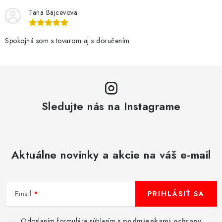
ý
Tana Bajcevova
p
i
Spokojná som s tovarom aj s doručením
s
u
Sledujte nás na Instagrame
Aktuálne novinky a akcie na váš e-mail
Email
PRIHLÁSIŤ SA
Odoslaním formulára súhlasím s
podmienkami ochrany