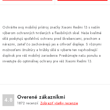
O
v
Ochráňte svoj mobilný prístroj značky Xiaomi Redmi 13 s naším
l
výberom ochranných tvrdených a flexibilných skiel. Naše kvalitné
á
sklá poskytujú spoľahlivú ochranu pred škrabancami, prachom a
d
nárazmi, zatiaľ čo zachovávajú jas a citlivosť displeja. S rôznymi
možnosťami štruktúry a hrúbky sklá si vyberte ten najvhodnejší
a
doplnok pre váš mobilný zariadenie. Preskúmajte našu ponuku a
c
investujte do optimálnej ochrany pre váš Xiaomi Redmi 13.
i
e
p
r
v
k
Overené zákazníkmi
4.8
y
1872
recenzií.
Zobraziť všetky recenzie
v