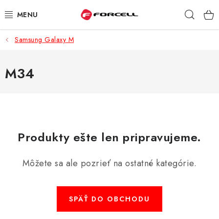
Prejsť
Hľad
na
obsah
Samsung Galaxy M
PUZDRÁ A OBALY
TVRDENÉ SKLÁ
M34
DÁTOVÉ KÁBLE
NABÍJAČKY
Produkty ešte len pripravujeme.
DRŽIAKY NA MOBIL
Môžete sa ale pozrieť na ostatné kategórie.
BATÉRIE DO MOBILOV
ŠPORT A HOBBY
SPÄŤ DO OBCHODU