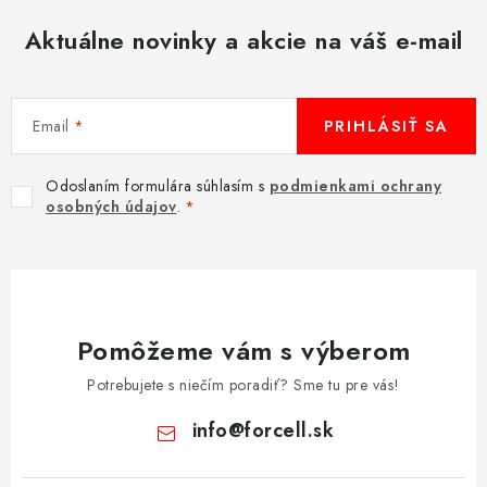
MULTIMÉDIÁ
Aktuálne novinky a akcie na váš e-mail
KAMERY
Email
PRIHLÁSIŤ SA
OSTATNÉ PRÍSLUŠENSTVO
Odoslaním formulára súhlasím s
podmienkami ochrany
VÝPREDAJ
osobných údajov
.
Doprava a platba
Ako nakupovať
Obchodné podmienky
Podmienky ochrany osobných údajov
Reklamácia
Kontakty
Pomôžeme vám s výberom
Potrebujete s niečím poradiť? Sme tu pre vás!
info
@
forcell.sk