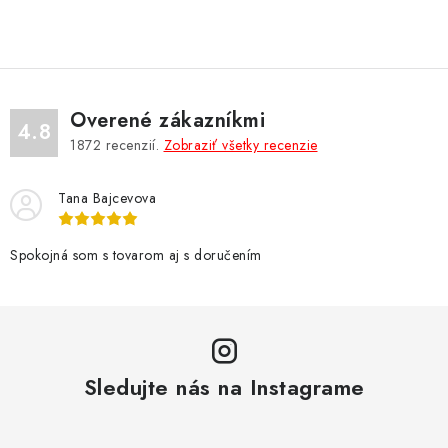
NÁRAMKY NA HODINKY
SLÚCHADLÁ, REPRODUKTORY A MIKROFÓNY
AUTO MOTO
Overené zákazníkmi
4.8
1872
recenzií.
Zobraziť všetky recenzie
EXKLUZÍVNE ZNAČKY
Tana Bajcevova
TIPY NA DARČEKY
Spokojná som s tovarom aj s doručením
PAMÄŤOVÉ KARTY A DISKY
NÁRADIE A NÁHRADNÉ DIELY
PRÍSLUŠENSTVO K NOTEBOOKOM A PC
Sledujte nás na Instagrame
BATÉRIE VARTA