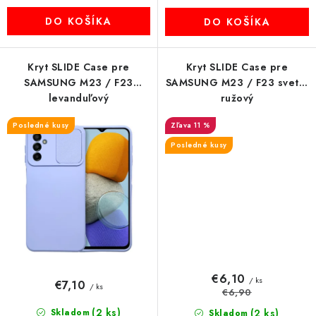
DO KOŠÍKA
DO KOŠÍKA
Kryt SLIDE Case pre
Kryt SLIDE Case pre
SAMSUNG M23 / F23
SAMSUNG M23 / F23 svetlo
levanduľový
ružový
Posledné kusy
11 %
Posledné kusy
€6,10
/ ks
€7,10
/ ks
€6,90
(2 ks)
Skladom
(2 ks)
Skladom