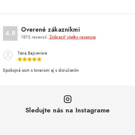
v
l
á
d
Overené zákazníkmi
a
4.8
1872
recenzií.
Zobraziť všetky recenzie
c
i
Tana Bajcevova
e
p
r
Spokojná som s tovarom aj s doručením
v
k
y
v
Sledujte nás na Instagrame
ý
p
i
s