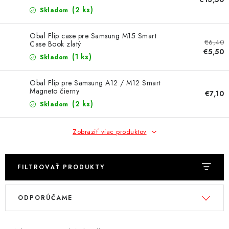
(2 ks)
MULTIMÉDIÁ
Skladom
Obal Flip case pre Samsung M15 Smart
KAMERY
€6,40
Case Book zlatý
€5,50
(1 ks)
Skladom
OSTATNÉ PRÍSLUŠENSTVO
Obal Flip pre Samsung A12 / M12 Smart
VÝPREDAJ
Magneto čierny
€7,10
(2 ks)
Skladom
Doprava a platba
Ako nakupovať
Obchodné podmienky
Zobraziť viac produktov
Podmienky ochrany osobných údajov
Reklamácia
Kontakty
FILTROVAŤ PRODUKTY
V
R
ODPORÚČAME
ý
a
p
d