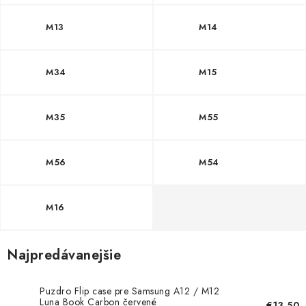
NÁRAMKY NA HODINKY
M13
M14
SLÚCHADLÁ, REPRODUKTORY A MIKROFÓNY
AUTO MOTO
M34
M15
EXKLUZÍVNE ZNAČKY
M35
M55
TIPY NA DARČEKY
M56
M54
PAMÄŤOVÉ KARTY A DISKY
M16
NÁRADIE A NÁHRADNÉ DIELY
PRÍSLUŠENSTVO K NOTEBOOKOM A PC
Najpredávanejšie
BATÉRIE VARTA
Puzdro Flip case pre Samsung A12 / M12
Luna Book Carbon červené
€13,50