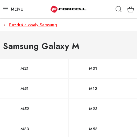
Prejsť
Hľad
na
obsah
Puzdrá a obaly Samsung
PUZDRÁ A OBALY
TVRDENÉ SKLÁ
Samsung Galaxy M
DÁTOVÉ KÁBLE
M21
M31
NABÍJAČKY
M51
M12
DRŽIAKY NA MOBIL
BATÉRIE DO MOBILOV
M52
M23
ŠPORT A HOBBY
M33
M53