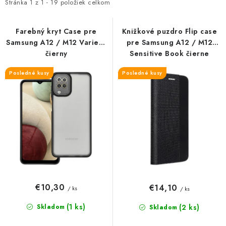
i
e
Stránka
1
z
1
-
19
položiek celkom
s
n
p
i
Farebný kryt Case pre
Knižkové puzdro Flip case
Samsung A12 / M12 Variete
pre Samsung A12 / M12
r
e
čierny
Sensitive Book čierne
o
p
d
r
Posledné kusy
Posledné kusy
u
o
k
d
t
u
o
k
v
t
o
v
€10,30
€14,10
/ ks
/ ks
(1 ks)
Skladom
(2 ks)
Skladom