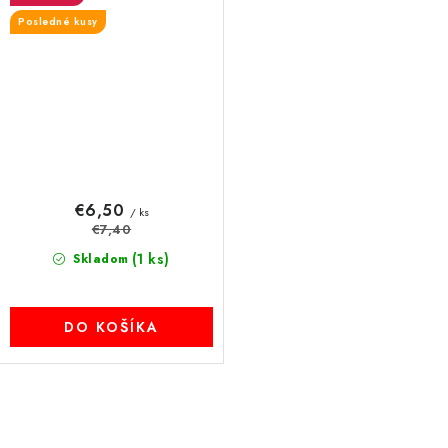
Posledné kusy
€6,50
/ ks
€7,40
(1 ks)
Skladom
DO KOŠÍKA
O