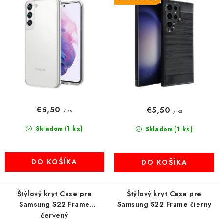
d
r
MULTIMÉDIÁ
u
o
k
d
KAMERY
t
u
o
k
OSTATNÉ PRÍSLUŠENSTVO
v
t
o
VÝPREDAJ
v
€5,50
€5,50
/ ks
/ ks
Doprava a platba
Ako nakupovať
Obchodné podmienky
(1 ks)
Skladom
(1 ks)
Podmienky ochrany osobných údajov
Reklamácia
Skladom
Kontakty
DO KOŠÍKA
DO KOŠÍKA
Štýlový kryt Case pre
Štýlový kryt Case pre
Samsung S22 Frame
Samsung S22 Frame čierny
červený