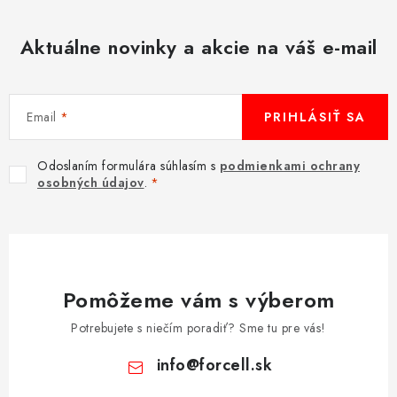
i
s
Aktuálne novinky a akcie na váš e-mail
u
Email
PRIHLÁSIŤ SA
Odoslaním formulára súhlasím s
podmienkami ochrany
osobných údajov
.
Pomôžeme vám s výberom
Potrebujete s niečím poradiť? Sme tu pre vás!
info
@
forcell.sk