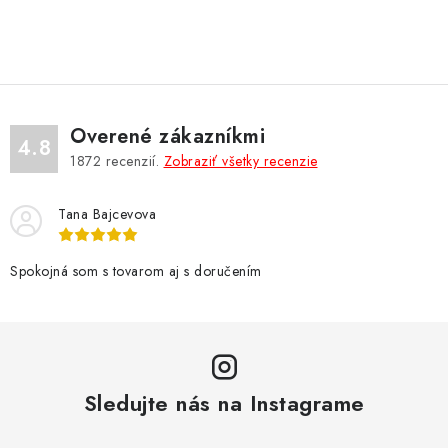
O
v
l
á
d
Overené zákazníkmi
a
4.8
1872
recenzií.
Zobraziť všetky recenzie
c
i
Tana Bajcevova
e
p
r
Spokojná som s tovarom aj s doručením
v
k
y
v
Sledujte nás na Instagrame
ý
p