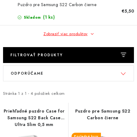
NÁRAMKY NA HODINKY
Puzdro pre Samsung S22 Carbon čierne
€5,50
SLÚCHADLÁ, REPRODUKTORY A MIKROFÓNY
(1 ks)
Skladom
AUTO MOTO
Zobraziť viac produktov
EXKLUZÍVNE ZNAČKY
FILTROVAŤ PRODUKTY
TIPY NA DARČEKY
V
R
ODPORÚČAME
ý
a
PAMÄŤOVÉ KARTY A DISKY
p
d
i
e
Stránka
1
z
1
-
4
položiek celkom
NÁRADIE A NÁHRADNÉ DIELY
s
n
p
i
Priehľadné puzdro Case for
Puzdro pre Samsung S22
PRÍSLUŠENSTVO K NOTEBOOKOM A PC
Samsung S22 Back Case
Carbon čierne
r
e
Ultra Slim 0,5 mm
o
p
BATÉRIE VARTA
Posledné kusy