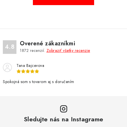
NÁRAMKY NA HODINKY
SLÚCHADLÁ, REPRODUKTORY A MIKROFÓNY
AUTO MOTO
Overené zákazníkmi
EXKLUZÍVNE ZNAČKY
4.8
1872
recenzií.
Zobraziť všetky recenzie
TIPY NA DARČEKY
Tana Bajcevova
PAMÄŤOVÉ KARTY A DISKY
Spokojná som s tovarom aj s doručením
NÁRADIE A NÁHRADNÉ DIELY
PRÍSLUŠENSTVO K NOTEBOOKOM A PC
Sledujte nás na Instagrame
BATÉRIE VARTA