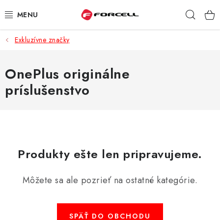
Prejsť
Hľad
na
obsah
Exkluzívne značky
PUZDRÁ A OBALY
TVRDENÉ SKLÁ
OnePlus originálne
príslušenstvo
DÁTOVÉ KÁBLE
NABÍJAČKY
DRŽIAKY NA MOBIL
Produkty ešte len pripravujeme.
BATÉRIE DO MOBILOV
Môžete sa ale pozrieť na ostatné kategórie.
ŠPORT A HOBBY
SPÄŤ DO OBCHODU