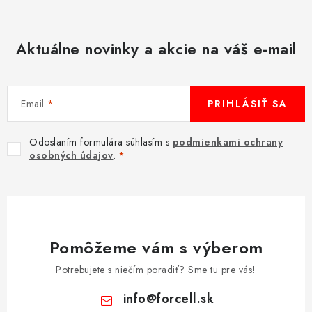
MULTIMÉDIÁ
Aktuálne novinky a akcie na váš e-mail
KAMERY
OSTATNÉ PRÍSLUŠENSTVO
Email
PRIHLÁSIŤ SA
VÝPREDAJ
Odoslaním formulára súhlasím s
podmienkami ochrany
osobných údajov
.
Doprava a platba
Ako nakupovať
Obchodné podmienky
Podmienky ochrany osobných údajov
Reklamácia
Kontakty
Pomôžeme vám s výberom
Potrebujete s niečím poradiť? Sme tu pre vás!
info
@
forcell.sk