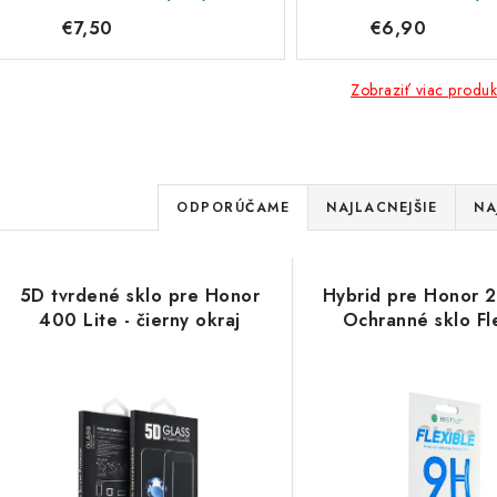
€7,50
€6,90
Zobraziť viac produk
R
ODPORÚČAME
NAJLACNEJŠIE
NA
a
V
d
5D tvrdené sklo pre Honor
Hybrid pre Honor 
ý
e
400 Lite - čierny okraj
Ochranné sklo Fl
p
n
i
s
e
p