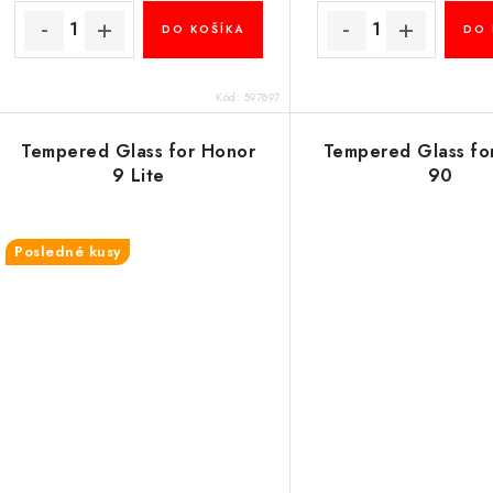
DO KOŠÍKA
DO 
Kód:
597897
Tempered Glass for Honor
Tempered Glass fo
9 Lite
90
Posledné kusy