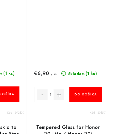
€6,90
(1 ks)
(1 ks)
m
Skladom
/ ks
KOŠÍKA
DO KOŠÍKA
Kód:
592109
Kód:
591591
sklo to
Tempered Glass for Honor
lue Star
20 Lite / Honor 20i