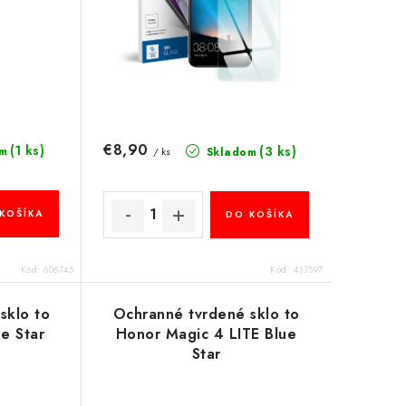
€8,90
(1 ks)
(3 ks)
m
Skladom
/ ks
KOŠÍKA
DO KOŠÍKA
Kód:
606745
Kód:
437597
sklo to
Ochranné tvrdené sklo to
e Star
Honor Magic 4 LITE Blue
Star