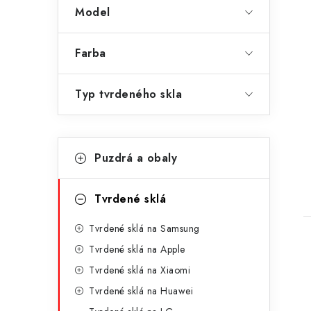
Model
Farba
Typ tvrdeného skla
K
t
Preskočiť
Puzdrá a obaly
kategórie
a
t
Tvrdené sklá
e
Tvrdené sklá na Samsung
g
Tvrdené sklá na Apple
ó
Tvrdené sklá na Xiaomi
r
Tvrdené sklá na Huawei
i