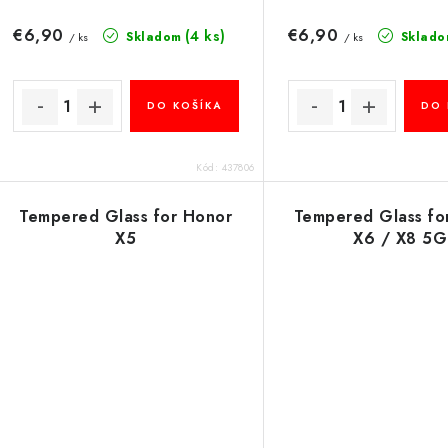
€6,90
€6,90
(4 ks)
Skladom
Sklado
/ ks
/ ks
DO KOŠÍKA
DO 
Kód:
437806
Tempered Glass for Honor
Tempered Glass fo
X5
X6 / X8 5G