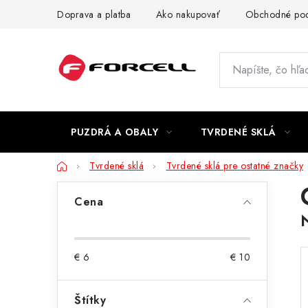
Prejsť
Doprava a platba
Ako nakupovať
Obchodné po
na
obsah
PUZDRÁ A OBALY
TVRDENÉ SKLÁ
Domov
Tvrdené sklá
Tvrdené sklá pre ostatné značky
B
Cena
o
č
€
6
€
10
n
ý
Štítky