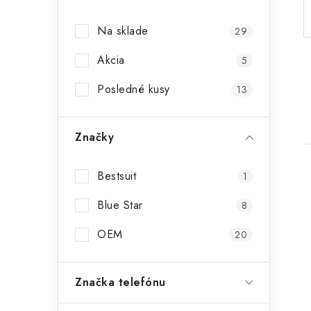
p
Na sklade
29
a
Akcia
n
5
e
Posledné kusy
13
l
Značky
Bestsuit
1
Blue Star
8
OEM
20
i
Značka telefónu