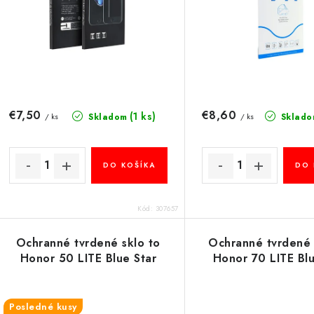
p
r
r
o
o
d
d
u
u
€7,50
€8,60
(1 ks)
Skladom
Sklado
/ ks
/ ks
k
k
t
DO KOŠÍKA
DO 
o
o
v
v
Kód:
307657
Ochranné tvrdené sklo to
Ochranné tvrdené 
Honor 50 LITE Blue Star
Honor 70 LITE Blu
Posledné kusy