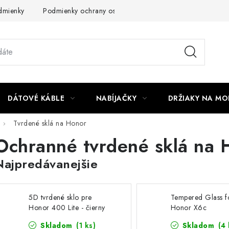
dmienky
Podmienky ochrany osobných údajov
Reklamácia
DÁTOVÉ KÁBLE
NABÍJAČKY
DRŽIAKY NA MO
Tvrdené sklá na Honor
Ochranné tvrdené sklá na 
Najpredávanejšie
5D tvrdené sklo pre
Tempered Glass f
Honor 400 Lite - čierny
Honor X6c
okraj
Skladom
(1 ks)
Skladom
(4 