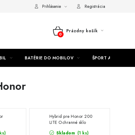
Kontakty
Prihlásenie
Registrácia
Prázdny košík
NÁKUPNÝ
KOŠÍK
BIL
BATÉRIE DO MOBILOV
ŠPORT A HOBBY
Honor
or
Hybrid pre Honor 200
LITE Ochranné sklo
Flexible
ks)
Skladom
(1 ks)