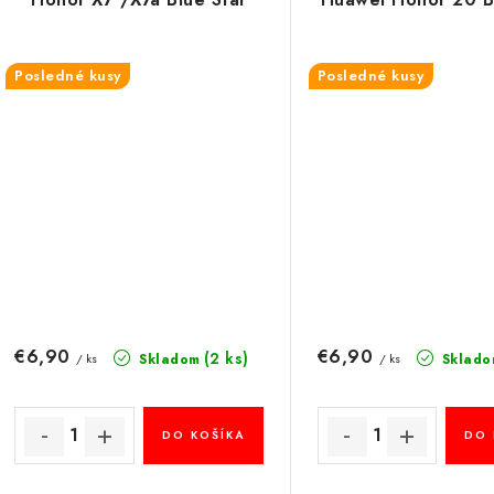
Posledné kusy
Posledné kusy
€6,90
€6,90
(2 ks)
Skladom
Sklado
/ ks
/ ks
DO KOŠÍKA
DO 