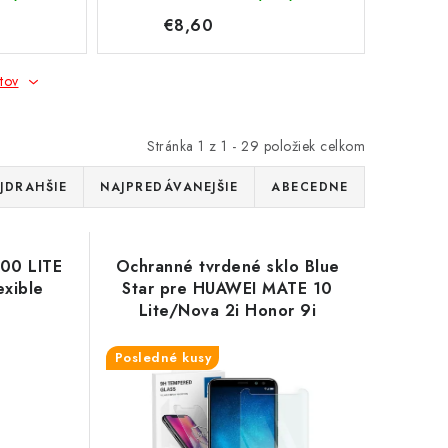
€8,60
tov
Stránka
1
z
1
-
29
položiek celkom
JDRAHŠIE
NAJPREDÁVANEJŠIE
ABECEDNE
200 LITE
Ochranné tvrdené sklo Blue
exible
Star pre HUAWEI MATE 10
Lite/Nova 2i Honor 9i
Posledné kusy