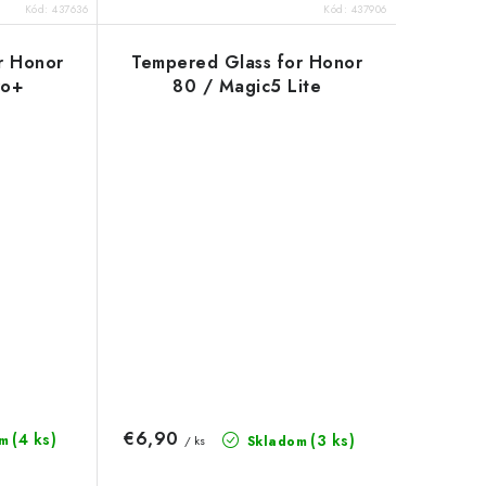
Kód:
437636
Kód:
437906
r Honor
Tempered Glass for Honor
ro+
80 / Magic5 Lite
€6,90
(4 ks)
(3 ks)
m
Skladom
/ ks