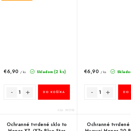
€6,90
€6,90
(2 ks)
Skladom
Sklado
/ ks
/ ks
DO KOŠÍKA
DO 
Kód:
592108
Ochranné tvrdené sklo to
Ochranné tvrdené 
Honor X7 /X7a Blue Star
Huawei Honor 20 B