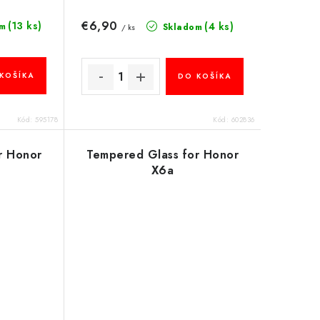
€6,90
(13 ks)
(4 ks)
m
Skladom
/ ks
KOŠÍKA
DO KOŠÍKA
Kód:
595178
Kód:
602836
r Honor
Tempered Glass for Honor
X6a