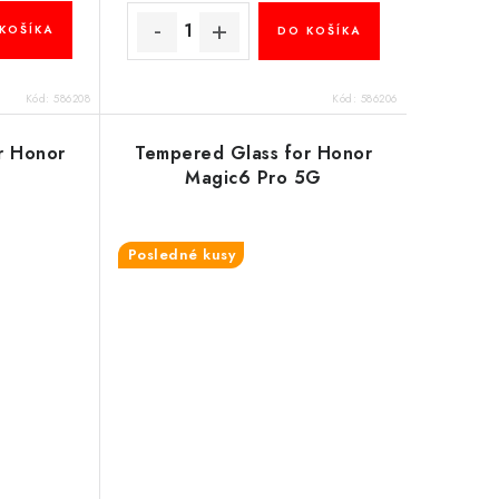
KOŠÍKA
DO KOŠÍKA
Kód:
586208
Kód:
586206
r Honor
Tempered Glass for Honor
Magic6 Pro 5G
Posledné kusy