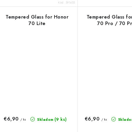
Kód:
591455
Tempered Glass for Honor
Tempered Glass fo
70 Lite
70 Pro / 70 P
€6,90
€6,90
(9 ks)
Skladom
Sklado
/ ks
/ ks