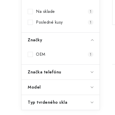
p
Na sklade
1
a
Posledné kusy
n
1
e
Značky
l
OEM
1
Značka telefónu
Model
i
Typ tvrdeného skla