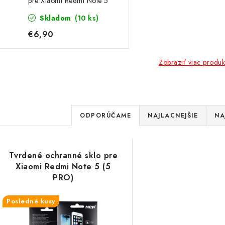
pre Xiaomi Redmi Note 5
(5 PRO)
Skladom
(10 ks)
€6,90
Zobraziť viac produk
R
ODPORÚČAME
NAJLACNEJŠIE
NA
a
V
d
Tvrdené ochranné sklo pre
ý
e
Xiaomi Redmi Note 5 (5
PRO)
p
n
Posledné kusy
i
s