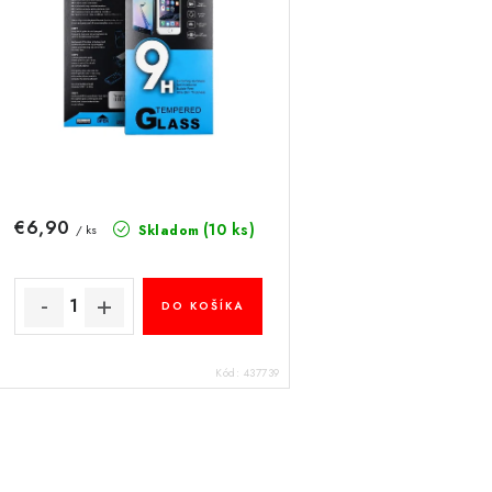
e
p
p
r
r
o
o
d
d
u
u
€6,90
(10 ks)
Skladom
/ ks
k
k
t
DO KOŠÍKA
o
o
v
v
Kód:
437739
O