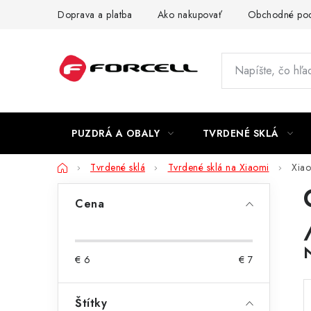
Prejsť
Doprava a platba
Ako nakupovať
Obchodné po
na
obsah
PUZDRÁ A OBALY
TVRDENÉ SKLÁ
Domov
Tvrdené sklá
Tvrdené sklá na Xiaomi
Xiao
B
Cena
o
č
€
6
€
7
n
ý
Štítky