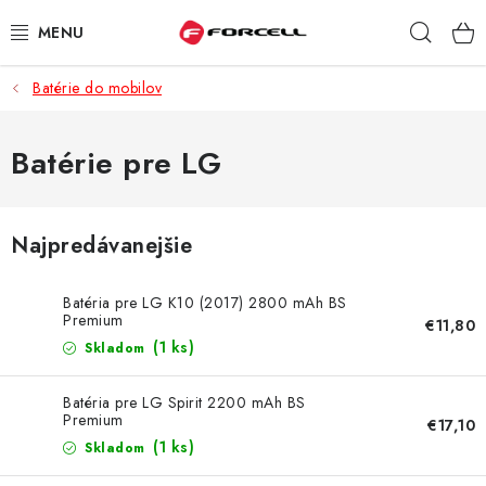
Prejsť
Hľad
na
obsah
Batérie do mobilov
PUZDRÁ A OBALY
TVRDENÉ SKLÁ
Batérie pre LG
DÁTOVÉ KÁBLE
Najpredávanejšie
NABÍJAČKY
Batéria pre LG K10 (2017) 2800 mAh BS
DRŽIAKY NA MOBIL
Premium
€11,80
(1 ks)
Skladom
BATÉRIE DO MOBILOV
Batéria pre LG Spirit 2200 mAh BS
Premium
€17,10
ŠPORT A HOBBY
(1 ks)
Skladom