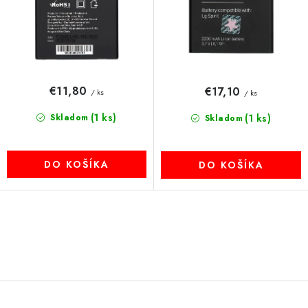
o
k
MULTIMÉDIÁ
v
t
o
KAMERY
v
OSTATNÉ PRÍSLUŠENSTVO
€11,80
€17,10
/ ks
/ ks
(1 ks)
Skladom
(1 ks)
Skladom
VÝPREDAJ
Doprava a platba
Ako nakupovať
Obchodné podmienky
DO KOŠÍKA
DO KOŠÍKA
Podmienky ochrany osobných údajov
Reklamácia
Kontakty
O
v
l
á
d