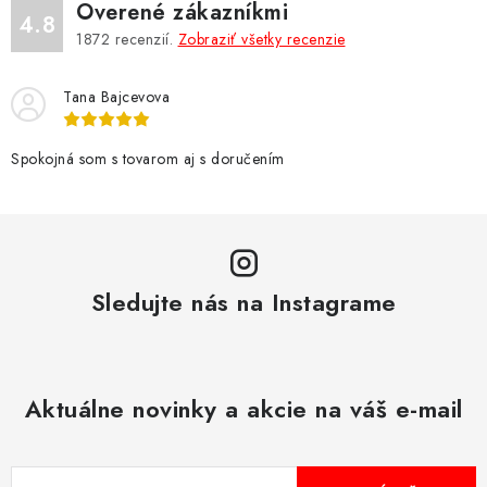
Overené zákazníkmi
a
4.8
1872
recenzií.
Zobraziť všetky recenzie
c
i
Tana Bajcevova
e
p
r
Spokojná som s tovarom aj s doručením
v
k
y
v
Sledujte nás na Instagrame
ý
p
i
s
Aktuálne novinky a akcie na váš e-mail
u