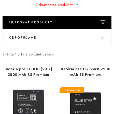
NÁRAMKY NA HODINKY
Zobraziť viac produktov
SLÚCHADLÁ, REPRODUKTORY A MIKROFÓNY
FILTROVAŤ PRODUKTY
AUTO MOTO
V
R
ODPORÚČAME
ý
a
EXKLUZÍVNE ZNAČKY
p
d
TIPY NA DARČEKY
i
e
Stránka
1
z
1
-
2
položiek celkom
s
n
PAMÄŤOVÉ KARTY A DISKY
p
i
Batéria pre LG K10 (2017)
Batéria pre LG Spirit 2200
2800 mAh BS Premium
mAh BS Premium
r
e
NÁRADIE A NÁHRADNÉ DIELY
o
p
d
r
Posledné kusy
PRÍSLUŠENSTVO K NOTEBOOKOM A PC
u
o
k
d
BATÉRIE VARTA
t
u