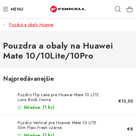
Prejsť
Hľad
na
obsah
Puzdrá a obaly Huawei
PUZDRÁ A OBALY
TVRDENÉ SKLÁ
Pouzdra a obaly na Huawei
Mate 10/10Lite/10Pro
DÁTOVÉ KÁBLE
NABÍJAČKY
Najpredávanejšie
DRŽIAKY NA MOBIL
Puzdro Flip case pre Huawei Mate 10 LITE
Luna Book čierne
€13,50
BATÉRIE DO MOBILOV
(1 ks)
Skladom
ŠPORT A HOBBY
Puzdro Vertical pre Huawei Mate 10 LITE
Slim Flexi Fresh czarne
€8
(1 ks)
Skladom