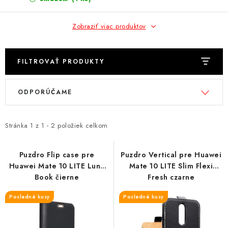
NÁRAMKY NA HODINKY
Zobraziť viac produktov
SLÚCHADLÁ, REPRODUKTORY A MIKROFÓNY
AUTO MOTO
FILTROVAŤ PRODUKTY
EXKLUZÍVNE ZNAČKY
V
R
ODPORÚČAME
ý
a
TIPY NA DARČEKY
p
d
i
e
Stránka
1
z
1
-
2
položiek celkom
PAMÄŤOVÉ KARTY A DISKY
s
n
p
i
Puzdro Flip case pre
Puzdro Vertical pre Huawei
NÁRADIE A NÁHRADNÉ DIELY
Huawei Mate 10 LITE Luna
Mate 10 LITE Slim Flexi
r
e
Book čierne
Fresh czarne
o
p
PRÍSLUŠENSTVO K NOTEBOOKOM A PC
d
r
Posledné kusy
Posledné kusy
u
o
BATÉRIE VARTA
k
d