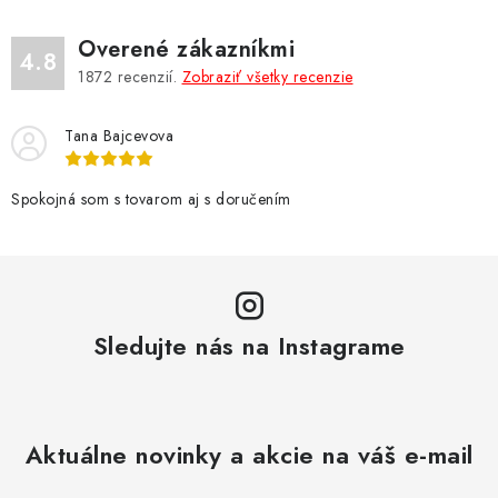
á
d
Overené zákazníkmi
a
4.8
1872
recenzií.
Zobraziť všetky recenzie
c
i
Tana Bajcevova
e
p
r
Spokojná som s tovarom aj s doručením
v
k
y
v
Sledujte nás na Instagrame
ý
p
i
s
Aktuálne novinky a akcie na váš e-mail
u