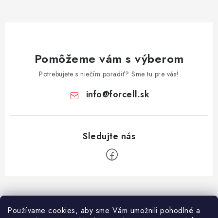
Pomôžeme vám s výberom
Potrebujete s niečím poradiť? Sme tu pre vás!
info
@
forcell.sk
Z
á
Informácie pre vás
p
Používame cookies, aby sme Vám umožnili pohodlné a