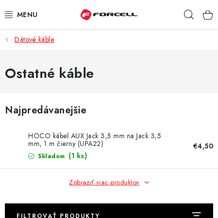
Prejsť
Hľad
na
obsah
Dátové káble
PUZDRÁ A OBALY
TVRDENÉ SKLÁ
Ostatné káble
DÁTOVÉ KÁBLE
Najpredávanejšie
NABÍJAČKY
HOCO kábel AUX Jack 3,5 mm na Jack 3,5
DRŽIAKY NA MOBIL
mm, 1 m čierny (UPA22)
€4,50
(1 ks)
Skladom
BATÉRIE DO MOBILOV
Zobraziť viac produktov
ŠPORT A HOBBY
FILTROVAŤ PRODUKTY