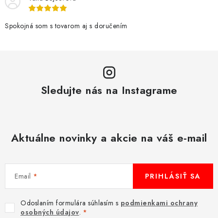
e
p
r
Spokojná som s tovarom aj s doručením
v
k
y
v
Sledujte nás na Instagrame
ý
p
i
s
Aktuálne novinky a akcie na váš e-mail
u
Email
PRIHLÁSIŤ SA
Odoslaním formulára súhlasím s
podmienkami ochrany
osobných údajov
.