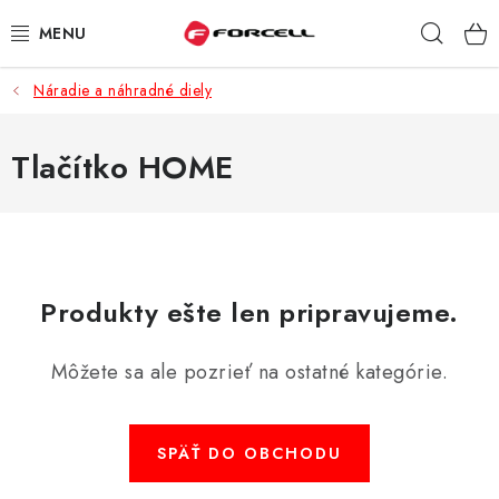
Prejsť
Hľad
na
obsah
Náradie a náhradné diely
PUZDRÁ A OBALY
TVRDENÉ SKLÁ
Tlačítko HOME
DÁTOVÉ KÁBLE
NABÍJAČKY
Produkty ešte len pripravujeme.
DRŽIAKY NA MOBIL
Môžete sa ale pozrieť na ostatné kategórie.
BATÉRIE DO MOBILOV
ŠPORT A HOBBY
SPÄŤ DO OBCHODU