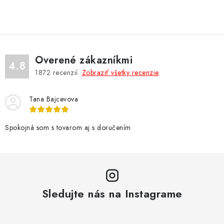
NÁRAMKY NA HODINKY
SLÚCHADLÁ, REPRODUKTORY A MIKROFÓNY
AUTO MOTO
Overené zákazníkmi
4.8
1872
recenzií.
Zobraziť všetky recenzie
EXKLUZÍVNE ZNAČKY
Tana Bajcevova
TIPY NA DARČEKY
Spokojná som s tovarom aj s doručením
PAMÄŤOVÉ KARTY A DISKY
NÁRADIE A NÁHRADNÉ DIELY
PRÍSLUŠENSTVO K NOTEBOOKOM A PC
Sledujte nás na Instagrame
BATÉRIE VARTA