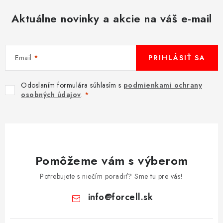
MULTIMÉDIÁ
Aktuálne novinky a akcie na váš e-mail
KAMERY
Email
PRIHLÁSIŤ SA
OSTATNÉ PRÍSLUŠENSTVO
Odoslaním formulára súhlasím s
podmienkami ochrany
VÝPREDAJ
osobných údajov
.
Doprava a platba
Ako nakupovať
Obchodné podmienky
Podmienky ochrany osobných údajov
Reklamácia
Kontakty
Pomôžeme vám s výberom
Potrebujete s niečím poradiť? Sme tu pre vás!
info
@
forcell.sk