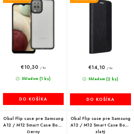
d
r
MULTIMÉDIÁ
u
o
k
d
KAMERY
t
u
o
k
OSTATNÉ PRÍSLUŠENSTVO
v
t
o
VÝPREDAJ
v
€10,30
€14,10
/ ks
/ ks
Doprava a platba
Ako nakupovať
Obchodné podmienky
(1 ks)
Skladom
(2 ks)
Podmienky ochrany osobných údajov
Reklamácia
Skladom
Kontakty
DO KOŠÍKA
DO KOŠÍKA
Obal Flip case pre Samsung
Obal Flip case pre Samsung
A12 / M12 Smart Case Book
A12 / M12 Smart Case Book
čierny
zlatý