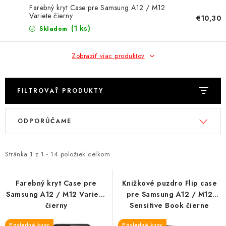
NÁRAMKY NA HODINKY
Farebný kryt Case pre Samsung A12 / M12
Variete čierny
€10,30
SLÚCHADLÁ, REPRODUKTORY A MIKROFÓNY
(1 ks)
Skladom
AUTO MOTO
Zobraziť viac produktov
EXKLUZÍVNE ZNAČKY
FILTROVAŤ PRODUKTY
TIPY NA DARČEKY
V
R
ODPORÚČAME
ý
a
PAMÄŤOVÉ KARTY A DISKY
p
d
i
e
Stránka
1
z
1
-
14
položiek celkom
NÁRADIE A NÁHRADNÉ DIELY
s
n
p
i
Farebný kryt Case pre
Knižkové puzdro Flip case
PRÍSLUŠENSTVO K NOTEBOOKOM A PC
Samsung A12 / M12 Variete
pre Samsung A12 / M12
r
e
čierny
Sensitive Book čierne
o
p
BATÉRIE VARTA
Posledné kusy
Posledné kusy