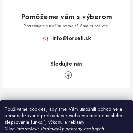
Pomôžeme vám s výberom
Potrebujete s niečím poradiť? Sme tu pre vás!
info
@
forcell.sk
Z
á
Informácie pre vás
p
Používame cookies, aby sme Vám umožnili pohodlné a
ä
personalizované prehliadanie webu vrátane neustáleho
Doprava a platba
Prijímame online platby
zlepšovania funkcií, výkonu a reklamy.
t
Ako nakupovať
Viac informácii:
Podmienky ochrany osobných