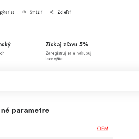
pýtať sa
Strážiť
Zdieľať
nský
Získaj zľavu 5%
ich
Zaregistruj sa a nakupuj
lacnejšie
né parametre
OEM