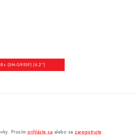
 S8+ (SM-G955F) (6.2'')
pevky. Prosím
prihláste sa
alebo sa
zaregistrujte
.