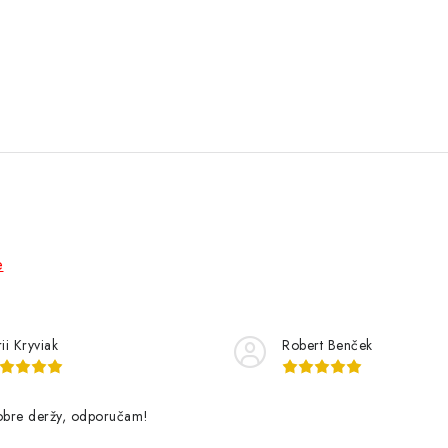
e
ii Kryviak
Robert Benček
dobre deržy, odporučam!