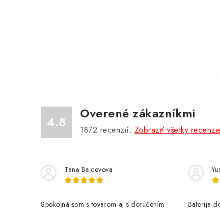
Overené zákazníkmi
4.8
1872
recenzií.
Zobraziť všetky recenzi
Tana Bajcevova
Yur
Spokojná som s tovarom aj s doručením
Baterija 