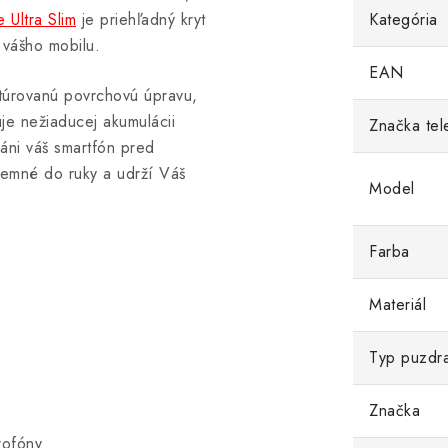
 Ultra Slim
je priehľadný kryt
Kategória
 vášho mobilu.
EAN
xtúrovanú povrchovú úpravu,
je nežiaducej akumulácii
Značka tel
ráni váš smartfón pred
íjemné do ruky a udrží Váš
Model
Farba
Materiál
Typ puzdr
Značka
rofóny