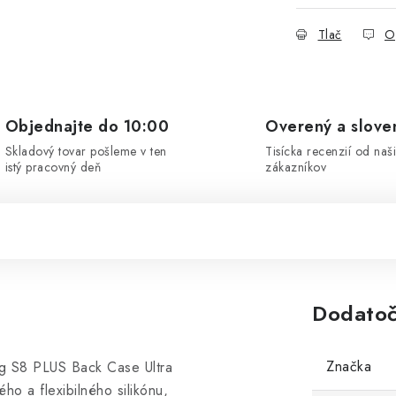
Tlač
O
Objednajte do 10:00
Overený a slove
Skladový tovar pošleme v ten
Tisícka recenzií od naš
istý pracovný deň
zákazníkov
Dodatoč
Značka
ng S8 PLUS Back Case Ultra
ho a flexibilného silikónu,