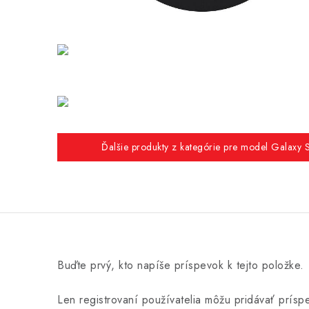
Ďalšie produkty z kategórie pre model Galaxy
Buďte prvý, kto napíše príspevok k tejto položke.
Len registrovaní používatelia môžu pridávať prís