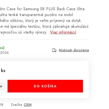
dro Case for Samsung S8 PLUS Back Case Ultra
ultra tenké transparentné puzdro na mobil
ého silikónu, ktorý je veľmi príjemný na dotyk.
e má špeciálnu textúru, ktorá zabraňuje akumulácii
rejmosťou sú všetky výrezy.
Viac informácií
ks)
Možnosti doručenia
8.2026
 ks
cena:
DO KOŠÍKA
18
Značka:
OEM