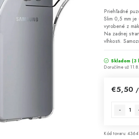
Priehľadné puz
Slim 0,5 mm je 
vyrobené z mäkk
Na zadnej stran
vlhkosti. Samoz
Skladom
(3 
11.
€5,50
/
Jednotková 
Kód tovaru:
4364