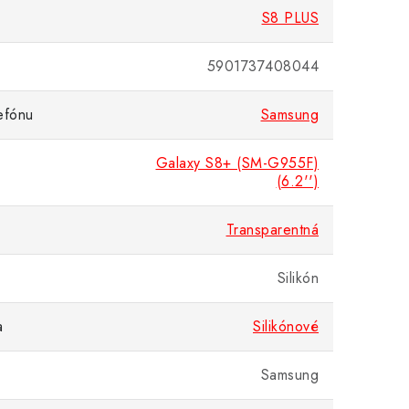
S8 PLUS
5901737408044
efónu
Samsung
Galaxy S8+ (SM-G955F)
(6.2'')
Transparentná
Silikón
a
Silikónové
Samsung