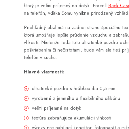
ktorý je veľmi príjemný na dotyk. Forcell
Back Case
na telefón, vďaka čomu vynikne prirodzený vzhľad
Priehľadný obal má na zadnej strane špeciálnu te
ktorá umožňuje lepšie prúdenie vzduchu a zabraňu
vhkosti. Nielenže teda toto ultratenké puzdro och
poškriabaním či nečistotami, bude vám ale tiež pr
telefón v suchu.
Hlavné vlastnosti:
ultratenké puzdro s hrúbkou iba 0,5 mm
vyrobené z jemného a flexibilného silikónu
veľmi príjemné na dotyk
textúra zabraňujúca akumulácii vlhkosti
výrezy pre nabíjací konektor, fotoaparát a mik