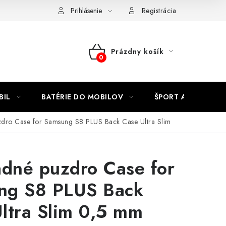
Kontakty
Prihlásenie
Registrácia
Prázdny košík
NÁKUPNÝ
KOŠÍK
BIL
BATÉRIE DO MOBILOV
ŠPORT A HOBBY
zdro Case for Samsung S8 PLUS Back Case Ultra Slim
adné puzdro Case for
ng S8 PLUS Back
ltra Slim 0,5 mm