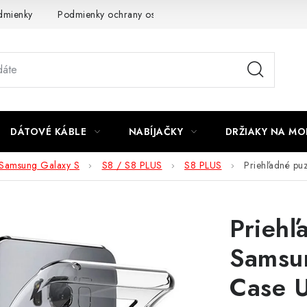
dmienky
Podmienky ochrany osobných údajov
Reklamácia
DÁTOVÉ KÁBLE
NABÍJAČKY
DRŽIAKY NA MO
Samsung Galaxy S
S8 / S8 PLUS
S8 PLUS
Priehľadné pu
Priehľ
Samsu
Case U