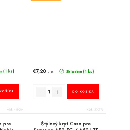
€7,20
(1 ks)
(1 ks)
m
Skladom
/ ks
KOŠÍKA
DO KOŠÍKA
Kód:
448284
Kód:
590176
e pre
Štýlový kryt Case pre