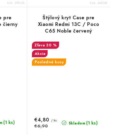
Kód:
299038
Kód:
448268
e pre
Štýlový kryt Case pre
 čierny
Xiaomi Redmi 13C / Poco
C65 Noble červený
30 %
Akcia
Posledné kusy
€4,80
/ ks
(1 ks)
m
(1 ks)
Skladom
€6,90