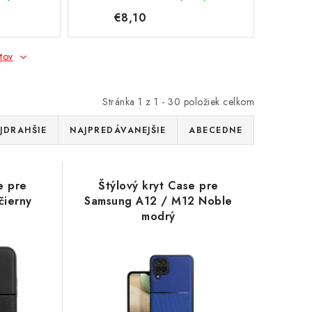
€8,10
tov
Stránka
1
z
1
-
30
položiek celkom
JDRAHŠIE
NAJPREDÁVANEJŠIE
ABECEDNE
e pre
Štýlový kryt Case pre
čierny
Samsung A12 / M12 Noble
modrý