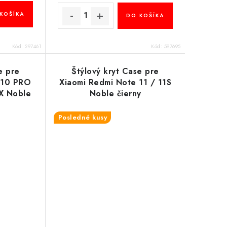
KOŠÍKA
DO KOŠÍKA
Kód:
297461
Kód:
597695
e pre
Štýlový kryt Case pre
 10 PRO
Xiaomi Redmi Note 11 / 11S
X Noble
Noble čierny
Posledné kusy