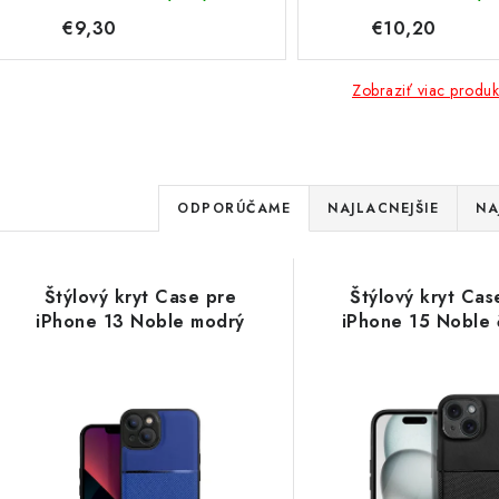
€9,30
€10,20
Zobraziť viac produk
R
ODPORÚČAME
NAJLACNEJŠIE
NA
a
V
d
Štýlový kryt Case pre
Štýlový kryt Cas
ý
e
iPhone 13 Noble modrý
iPhone 15 Noble 
p
n
i
s
e
p