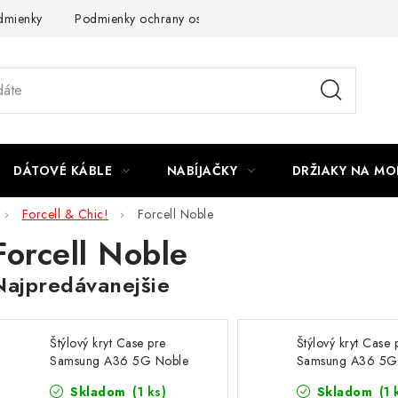
dmienky
Podmienky ochrany osobných údajov
Reklamácia
DÁTOVÉ KÁBLE
NABÍJAČKY
DRŽIAKY NA MO
Forcell & Chic!
Forcell Noble
Forcell Noble
Najpredávanejšie
Štýlový kryt Case pre
Štýlový kryt Case 
Samsung A36 5G Noble
Samsung A36 5G
modrý
čierny
Skladom
(1 ks)
Skladom
(1 