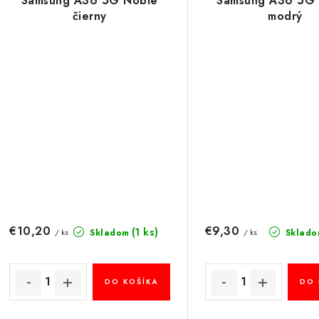
Samsung A36 5G Noble
Samsung A36 5G
čierny
modrý
€10,20
€9,30
(1 ks)
Skladom
Sklado
/ ks
/ ks
DO KOŠÍKA
DO 