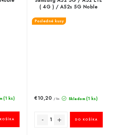
 Noble
Samsung A52 5G / A52 LTE
( 4G ) / A52s 5G Noble
červený
Posledné kusy
€10,20
(1 ks)
(1 ks)
m
Skladom
/ ks
KOŠÍKA
DO KOŠÍKA