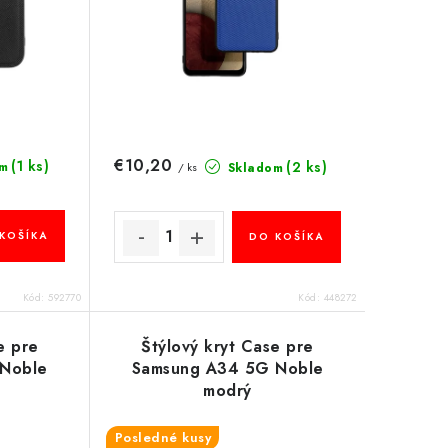
€10,20
(1 ks)
(2 ks)
m
Skladom
/ ks
KOŠÍKA
DO KOŠÍKA
Kód:
592770
Kód:
448272
e pre
Štýlový kryt Case pre
 Noble
Samsung A34 5G Noble
modrý
Posledné kusy