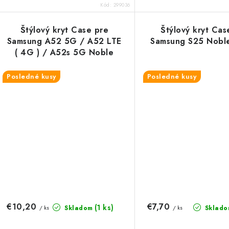
Kód:
299036
Štýlový kryt Case pre
Štýlový kryt Cas
Samsung A52 5G / A52 LTE
Samsung S25 Noble
( 4G ) / A52s 5G Noble
čierny
Posledné kusy
Posledné kusy
€10,20
€7,70
(1 ks)
Skladom
Sklado
/ ks
/ ks