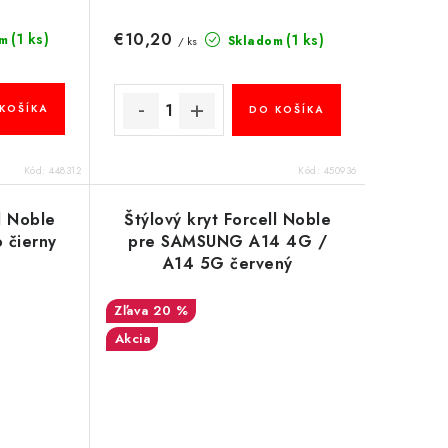
€10,20
(1 ks)
(1 ks)
m
Skladom
/ ks
KOŠÍKA
DO KOŠÍKA
Kód:
448312
Kód:
450936
ll Noble
Štýlový kryt Forcell Noble
 čierny
pre SAMSUNG A14 4G /
A14 5G červený
20 %
Akcia