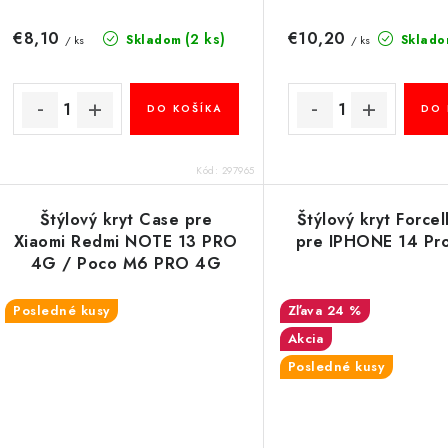
€8,10
€10,20
(2 ks)
Skladom
Sklado
/ ks
/ ks
DO KOŠÍKA
DO 
Kód:
297965
Štýlový kryt Case pre
Štýlový kryt Force
Xiaomi Redmi NOTE 13 PRO
pre IPHONE 14 Pro
4G / Poco M6 PRO 4G
Noble červený
Posledné kusy
24 %
Akcia
Posledné kusy