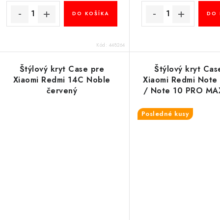
DO KOŠÍKA
DO 
Kód:
448264
Štýlový kryt Case pre
Štýlový kryt Cas
Xiaomi Redmi 14C Noble
Xiaomi Redmi Note
červený
/ Note 10 PRO MA
čierny
Posledné kusy