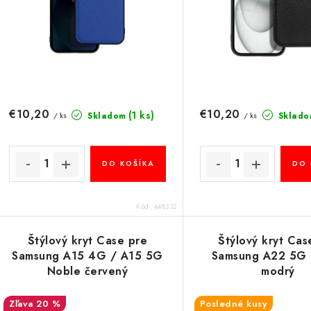
p
r
r
o
o
d
d
u
u
€10,20
€10,20
(1 ks)
Skladom
Sklado
/ ks
/ ks
k
k
t
DO KOŠÍKA
DO 
o
o
v
v
Kód:
448332
Štýlový kryt Case pre
Štýlový kryt Cas
Samsung A15 4G / A15 5G
Samsung A22 5G
Noble červený
modrý
20 %
Posledné kusy