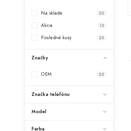
p
Na sklade
30
a
Akcia
n
13
e
Posledné kusy
23
l
Značky
OEM
30
Značka telefónu
i
Model
Farba