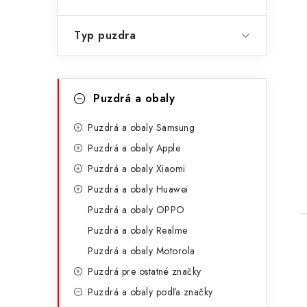
Typ puzdra
K
Preskočiť
Puzdrá a obaly
kategórie
a
t
Puzdrá a obaly Samsung
t
Puzdrá a obaly Apple
e
Puzdrá a obaly Xiaomi
g
Puzdrá a obaly Huawei
ó
Puzdrá a obaly OPPO
r
Puzdrá a obaly Realme
i
Puzdrá a obaly Motorola
e
Puzdrá pre ostatné značky
Puzdrá a obaly podľa značky