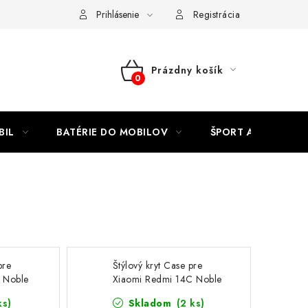
Kontakty
Prihlásenie
Registrácia
Prázdny košík
NÁKUPNÝ
KOŠÍK
BIL
BATÉRIE DO MOBILOV
ŠPORT A HOBBY
pre
Štýlový kryt Case pre
 Noble
Xiaomi Redmi 14C Noble
červený
ks)
Skladom
(2 ks)