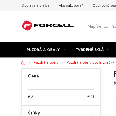
Prejsť
Doprava a platba
Ako nakupovať
Obchodné po
na
obsah
PUZDRÁ A OBALY
TVRDENÉ SKLÁ
Domov
Puzdrá a obaly
Puzdrá a obaly podľa značky
B
Cena
o
č
€
3
€
11
n
ý
Štítky