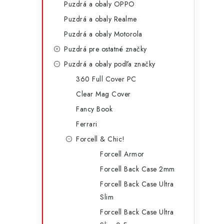
Puzdrá a obaly OPPO
p
r
Puzdrá a obaly Realme
a
i
Puzdrá a obaly Motorola
e
n
Puzdrá pre ostatné značky
e
Puzdrá a obaly podľa značky
360 Full Cover PC
l
Clear Mag Cover
Fancy Book
Ferrari
Forcell & Chic!
Forcell Armor
Forcell Back Case 2mm
Forcell Back Case Ultra
Slim
Forcell Back Case Ultra