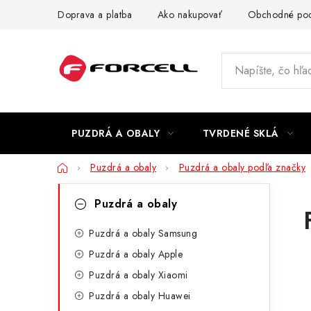
Prejsť
Doprava a platba
Ako nakupovať
Obchodné po
na
obsah
PUZDRÁ A OBALY
TVRDENÉ SKLÁ
Domov
Puzdrá a obaly
Puzdrá a obaly podľa značky
B
K
Preskočiť
Puzdrá a obaly
kategórie
a
o
t
Puzdrá a obaly Samsung
č
Puzdrá a obaly Apple
e
n
Puzdrá a obaly Xiaomi
g
ý
Puzdrá a obaly Huawei
ó