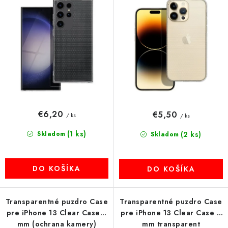
d
r
MULTIMÉDIÁ
u
o
k
d
KAMERY
t
u
o
k
OSTATNÉ PRÍSLUŠENSTVO
v
t
o
VÝPREDAJ
v
€6,20
€5,50
/ ks
/ ks
Doprava a platba
Ako nakupovať
Obchodné podmienky
(1 ks)
Skladom
(2 ks)
Podmienky ochrany osobných údajov
Reklamácia
Skladom
Kontakty
DO KOŠÍKA
DO KOŠÍKA
Transparentné puzdro Case
Transparentné puzdro Case
pre iPhone 13 Clear Case 2
pre iPhone 13 Clear Case 2
mm (ochrana kamery)
mm transparent