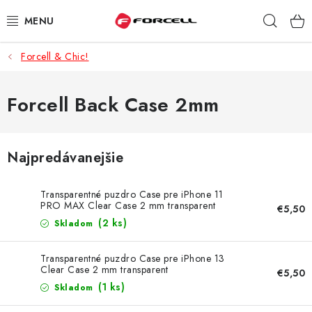
Prejsť
Hľad
na
obsah
Forcell & Chic!
PUZDRÁ A OBALY
TVRDENÉ SKLÁ
Forcell Back Case 2mm
DÁTOVÉ KÁBLE
Najpredávanejšie
NABÍJAČKY
Transparentné puzdro Case pre iPhone 11
DRŽIAKY NA MOBIL
PRO MAX Clear Case 2 mm transparent
€5,50
(2 ks)
Skladom
BATÉRIE DO MOBILOV
Transparentné puzdro Case pre iPhone 13
Clear Case 2 mm transparent
€5,50
ŠPORT A HOBBY
(1 ks)
Skladom