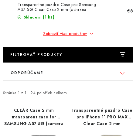
NÁRAMKY NA HODINKY
Transparentné puzdro Case pre Samsung
A37 5G Clear Case 2 mm (ochrana
€8
kamery) transparent
SLÚCHADLÁ, REPRODUKTORY A MIKROFÓNY
(1 ks)
Skladom
AUTO MOTO
Zobraziť viac produktov
EXKLUZÍVNE ZNAČKY
FILTROVAŤ PRODUKTY
TIPY NA DARČEKY
V
R
ODPORÚČAME
ý
a
PAMÄŤOVÉ KARTY A DISKY
p
d
i
e
Stránka
1
z
1
-
24
položiek celkom
NÁRADIE A NÁHRADNÉ DIELY
s
n
p
i
CLEAR Case 2 mm
Transparentné puzdro Case
PRÍSLUŠENSTVO K NOTEBOOKOM A PC
transparent case for
pre iPhone 11 PRO MAX
r
e
SAMSUNG A57 5G (camera
Clear Case 2 mm
o
p
BATÉRIE VARTA
protection) transparent
transparent