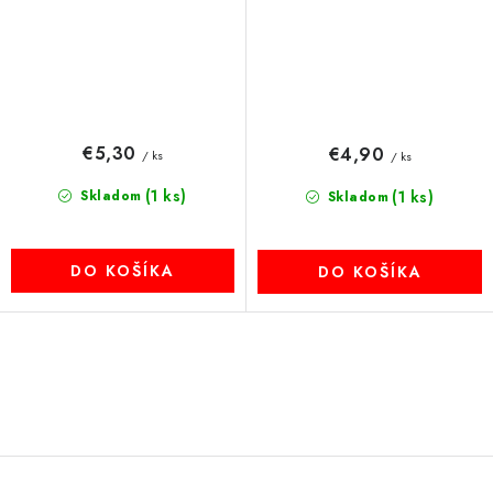
€5,30
€4,90
/ ks
/ ks
(1 ks)
Skladom
(1 ks)
Skladom
DO KOŠÍKA
DO KOŠÍKA
O
v
l
á