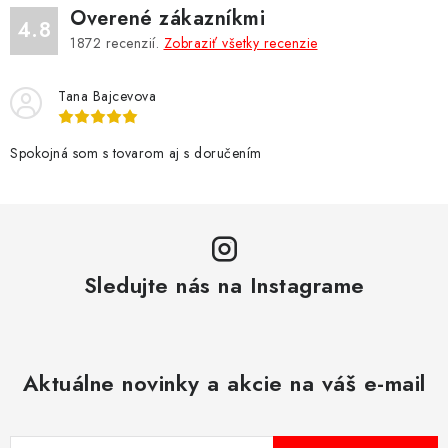
d
Overené zákazníkmi
a
4.8
1872
recenzií.
Zobraziť všetky recenzie
c
i
Tana Bajcevova
e
p
r
Spokojná som s tovarom aj s doručením
v
k
y
v
Sledujte nás na Instagrame
ý
p
i
s
Aktuálne novinky a akcie na váš e-mail
u