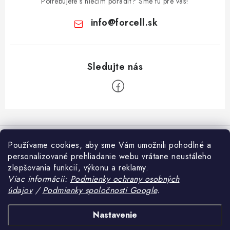
Potrebujete s niečím poradiť? Sme tu pre vás!
info
@
forcell.sk
Z
á
Informácie pre vás
p
Používame cookies, aby sme Vám umožnili pohodlné a
ä
personalizované prehliadanie webu vrátane neustáleho
Doprava a platba
Prijímame online platby
zlepšovania funkcií, výkonu a reklamy.
t
Ako nakupovať
Viac informácii:
Podmienky ochrany osobných
i
údajov
/
Podmienky spoločnosti Google
.
Blog
e
Obchodné podmienky
Tvrdené sklo alebo fólia na mobil – čo sa viac oplatí?
Heureka.sk
Nastavenie
Podmienky ochrany osobných údajov
Ak si si práve kúpil nový smartfón, určite riešiš základnú otázku: aká