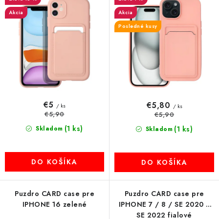
d
r
MULTIMÉDIÁ
u
o
Akcia
Akcia
k
d
Posledné kusy
KAMERY
t
u
o
k
OSTATNÉ PRÍSLUŠENSTVO
v
t
o
VÝPREDAJ
v
€5
€5,80
/ ks
/ ks
Doprava a platba
€5,90
Ako nakupovať
Obchodné podmienky
€5,90
(1 ks)
Skladom
(1 ks)
Podmienky ochrany osobných údajov
Reklamácia
Skladom
Kontakty
DO KOŠÍKA
DO KOŠÍKA
Puzdro CARD case pre
Puzdro CARD case pre
IPHONE 16 zelené
IPHONE 7 / 8 / SE 2020 /
SE 2022 fialové