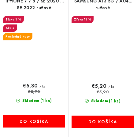
IPHONE 7 / 8 / SE 2020 /
SAMSUNG A13 5G / A04S
SE 2022 ružové
ružové
1 %
11 %
Akcia
Posledné kusy
€5,80
€5,20
/ ks
/ ks
€5,90
€5,90
(1 ks)
Skladom
(1 ks)
Skladom
DO KOŠÍKA
DO KOŠÍKA