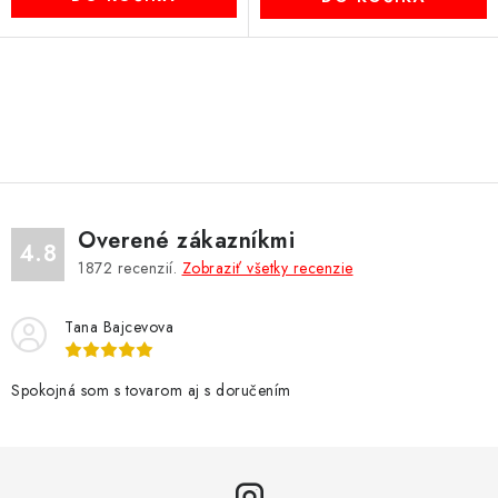
O
v
l
á
d
Overené zákazníkmi
a
4.8
1872
recenzií.
Zobraziť všetky recenzie
c
i
Tana Bajcevova
e
p
r
Spokojná som s tovarom aj s doručením
v
k
y