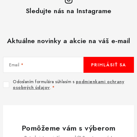
v
Sledujte nás na Instagrame
ý
p
i
s
Aktuálne novinky a akcie na váš e-mail
u
Email
PRIHLÁSIŤ SA
Odoslaním formulára súhlasím s
podmienkami ochrany
osobných údajov
.
Pomôžeme vám s výberom