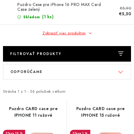
NÁRAMKY NA HODINKY
Puzdro Case pre iPhone 16 PRO MAX Card
€5,90
Case zelený
€5,50
SLÚCHADLÁ, REPRODUKTORY A MIKROFÓNY
(1 ks)
Skladom
AUTO MOTO
Zobraziť viac produktov
EXKLUZÍVNE ZNAČKY
FILTROVAŤ PRODUKTY
TIPY NA DARČEKY
V
R
ODPORÚČAME
ý
a
PAMÄŤOVÉ KARTY A DISKY
p
d
i
e
Stránka
1
z
1
-
36
položiek celkom
NÁRADIE A NÁHRADNÉ DIELY
s
n
p
i
Puzdro CARD case pre
Puzdro CARD case pre
PRÍSLUŠENSTVO K NOTEBOOKOM A PC
IPHONE 11 ružové
IPHONE 15 ružové
r
e
o
p
BATÉRIE VARTA
15 %
1 %