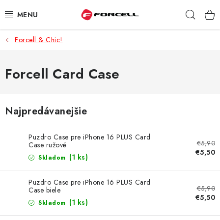
Prejsť
Hľad
na
obsah
Forcell & Chic!
PUZDRÁ A OBALY
TVRDENÉ SKLÁ
Forcell Card Case
DÁTOVÉ KÁBLE
Najpredávanejšie
NABÍJAČKY
Puzdro Case pre iPhone 16 PLUS Card
€5,90
DRŽIAKY NA MOBIL
Case ružové
€5,50
(1 ks)
Skladom
BATÉRIE DO MOBILOV
Puzdro Case pre iPhone 16 PLUS Card
€5,90
Case biele
ŠPORT A HOBBY
€5,50
(1 ks)
Skladom