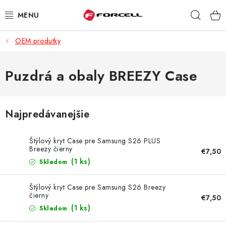
Prejsť
Hľad
na
obsah
OEM produtky
PUZDRÁ A OBALY
TVRDENÉ SKLÁ
Puzdrá a obaly BREEZY Case
DÁTOVÉ KÁBLE
Najpredávanejšie
NABÍJAČKY
Štýlový kryt Case pre Samsung S26 PLUS
DRŽIAKY NA MOBIL
Breezy čierny
€7,50
(1 ks)
Skladom
BATÉRIE DO MOBILOV
Štýlový kryt Case pre Samsung S26 Breezy
čierny
€7,50
ŠPORT A HOBBY
(1 ks)
Skladom