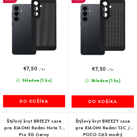
d
r
MULTIMÉDIÁ
u
o
k
d
KAMERY
t
u
o
k
OSTATNÉ PRÍSLUŠENSTVO
v
t
o
VÝPREDAJ
v
€7,50
€7,50
/ ks
/ ks
Doprava a platba
Ako nakupovať
Obchodné podmienky
(1 ks)
Skladom
(1 ks)
Podmienky ochrany osobných údajov
Reklamácia
Skladom
Kontakty
DO KOŠÍKA
DO KOŠÍKA
Štýlový kryt BREEZY case
Štýlový kryt BREEZY case
pre XIAOMI Redmi Note 13
pre XIAOMI Redmi 13C /
Pro 5G čierny
POCO C65 modrý