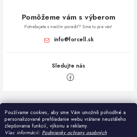
Pomôžeme vám s výberom
Potrebujete s niečím poradiť? Sme tu pre vás!
info
@
forcell.sk
Z
á
Informácie pre vás
p
Používame cookies, aby sme Vám umožnili pohodlné a
ä
personalizované prehliadanie webu vrátane neustáleho
Doprava a platba
Prijímame online platby
zlepšovania funkcií, výkonu a reklamy.
t
Ako nakupovať
Viac informácii:
Podmienky ochrany osobných