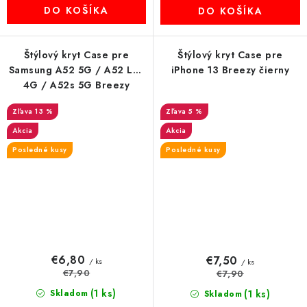
DO KOŠÍKA
DO KOŠÍKA
Štýlový kryt Case pre
Štýlový kryt Case pre
Samsung A52 5G / A52 LTE
iPhone 13 Breezy čierny
4G / A52s 5G Breezy
fialový
13 %
5 %
Akcia
Akcia
Posledné kusy
Posledné kusy
€6,80
€7,50
/ ks
/ ks
€7,90
€7,90
(1 ks)
Skladom
(1 ks)
Skladom