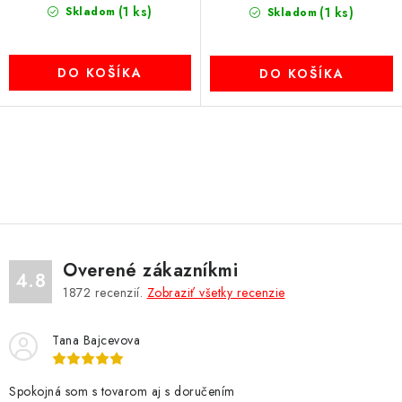
(1 ks)
Skladom
(1 ks)
Skladom
DO KOŠÍKA
DO KOŠÍKA
O
v
l
á
d
Overené zákazníkmi
a
4.8
1872
recenzií.
Zobraziť všetky recenzie
c
i
Tana Bajcevova
e
p
r
Spokojná som s tovarom aj s doručením