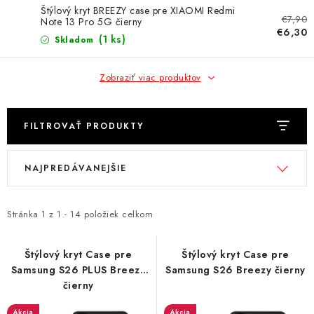
NÁRAMKY NA HODINKY
Štýlový kryt BREEZY case pre XIAOMI Redmi
€7,90
Note 13 Pro 5G čierny
€6,30
SLÚCHADLÁ, REPRODUKTORY A MIKROFÓNY
(1 ks)
Skladom
AUTO MOTO
Zobraziť viac produktov
EXKLUZÍVNE ZNAČKY
FILTROVAŤ PRODUKTY
TIPY NA DARČEKY
V
R
NAJPREDÁVANEJŠIE
ý
a
PAMÄŤOVÉ KARTY A DISKY
p
d
i
e
Stránka
1
z
1
-
14
položiek celkom
NÁRADIE A NÁHRADNÉ DIELY
s
n
p
i
Štýlový kryt Case pre
Štýlový kryt Case pre
PRÍSLUŠENSTVO K NOTEBOOKOM A PC
Samsung S26 PLUS Breezy
Samsung S26 Breezy čierny
r
e
čierny
o
p
BATÉRIE VARTA
Akcia
Akcia