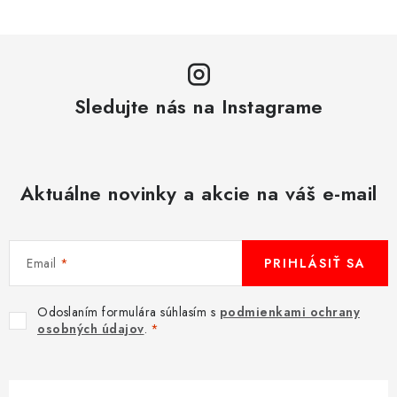
v
k
y
v
Sledujte nás na Instagrame
ý
p
i
s
Aktuálne novinky a akcie na váš e-mail
u
Email
PRIHLÁSIŤ SA
Odoslaním formulára súhlasím s
podmienkami ochrany
osobných údajov
.