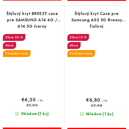
Štýlový kryt BREEZY case
Štýlový kryt Case pre
pre SAMSUNG A14 4G /
Samsung A53 5G Breezy
A14 5G čierny
fialový
20 %
13 %
Akcia
Akcia
Posledné kusy
Posledné kusy
€6,30
€6,80
/ ks
/ ks
€7,90
€7,90
(1 ks)
Skladom
(1 ks)
Skladom