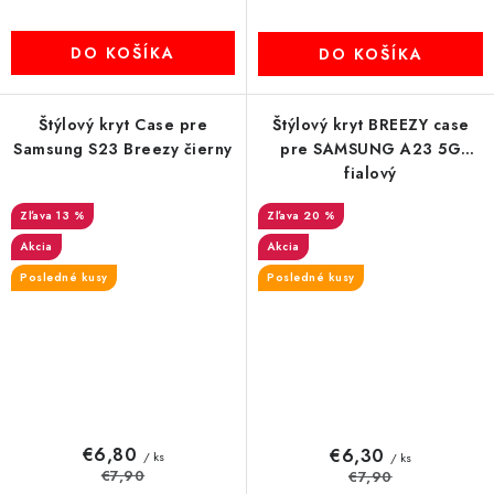
DO KOŠÍKA
DO KOŠÍKA
Štýlový kryt Case pre
Štýlový kryt BREEZY case
Samsung S23 Breezy čierny
pre SAMSUNG A23 5G
fialový
13 %
20 %
Akcia
Akcia
Posledné kusy
Posledné kusy
€6,80
€6,30
/ ks
/ ks
€7,90
€7,90