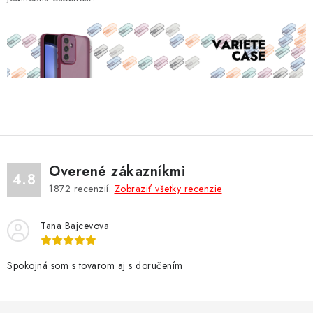
v
ý
p
i
s
u
Overené zákazníkmi
4.8
1872
recenzií.
Zobraziť všetky recenzie
Tana Bajcevova
Spokojná som s tovarom aj s doručením