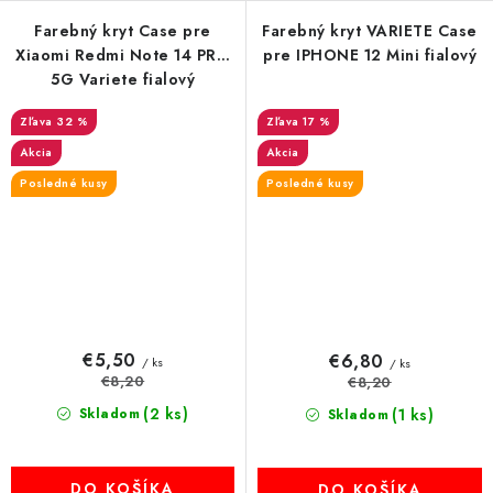
Farebný kryt Case pre
Farebný kryt VARIETE Case
Xiaomi Redmi Note 14 PRO
pre IPHONE 12 Mini fialový
5G Variete fialový
32 %
17 %
Akcia
Akcia
Posledné kusy
Posledné kusy
€5,50
€6,80
/ ks
/ ks
€8,20
€8,20
(2 ks)
Skladom
(1 ks)
Skladom
DO KOŠÍKA
DO KOŠÍKA