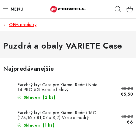
Prejsť
Hľad
na
obsah
OEM produtky
PUZDRÁ A OBALY
TVRDENÉ SKLÁ
Puzdrá a obaly VARIETE Case
DÁTOVÉ KÁBLE
Najpredávanejšie
NABÍJAČKY
Farebný kryt Case pre Xiaomi Redmi Note
€8,20
DRŽIAKY NA MOBIL
14 PRO 5G Variete fialový
€5,50
(2 ks)
Skladom
BATÉRIE DO MOBILOV
Farebný kryt Case pre Xiaomi Redmi 15C
€8,20
(173,16 x 81,07 x 8,2) Variete modrý
ŠPORT A HOBBY
€6
(1 ks)
Skladom