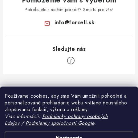
Potrebujete s niečím poradiť? Sme tu pre vás!
info
@
forcell.sk
Z
á
Informácie pre vás
p
Používame cookies, aby sme Vám umožnili pohodlné a
ä
personalizované prehliadanie webu vrátane neustáleho
Doprava a platba
Prijímame online platby
zlepšovania funkcií, výkonu a reklamy.
t
Ako nakupovať
Viac informácii:
Podmienky ochrany osobných
i
údajov
/
Podmienky spoločnosti Google
.
Blog
e
Obchodné podmienky
Tvrdené sklo alebo fólia na mobil – čo sa viac oplatí?
Heureka.sk
Nastavenie