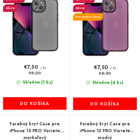
d
r
MULTIMÉDIÁ
u
o
Akcia
Akcia
k
d
Posledné kusy
KAMERY
t
u
o
k
OSTATNÉ PRÍSLUŠENSTVO
v
t
o
VÝPREDAJ
v
€7,50
€7,50
/ ks
/ ks
Doprava a platba
€8,20
Ako nakupovať
Obchodné podmienky
€8,20
(1 ks)
Skladom
(4 ks)
Podmienky ochrany osobných údajov
Reklamácia
Skladom
Kontakty
DO KOŠÍKA
DO KOŠÍKA
Farebný kryt Case pre
Farebný kryt Case pre
iPhone 15 PRO Variete
iPhone 15 PRO Variete
marhuľový
modrý