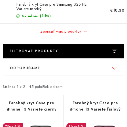
NÁRAMKY NA HODINKY
Farebný kryt Case pre Samsung S25 FE
Variete modrý
€10,30
SLÚCHADLÁ, REPRODUKTORY A MIKROFÓNY
(1 ks)
Skladom
AUTO MOTO
Zobraziť viac produktov
EXKLUZÍVNE ZNAČKY
FILTROVAŤ PRODUKTY
TIPY NA DARČEKY
V
R
ODPORÚČAME
ý
a
PAMÄŤOVÉ KARTY A DISKY
p
d
i
e
Stránka
1
z
2
-
45
položiek celkom
NÁRADIE A NÁHRADNÉ DIELY
s
n
p
i
Farebný kryt Case pre
Farebný kryt Case pre
PRÍSLUŠENSTVO K NOTEBOOKOM A PC
iPhone 13 Variete čierny
iPhone 13 Variete fialový
r
e
o
p
BATÉRIE VARTA
8 %
8 %