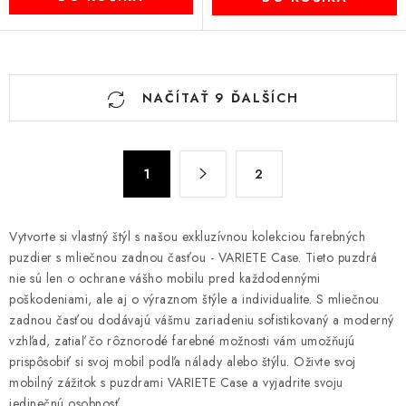
O
NAČÍTAŤ 9 ĎALŠÍCH
v
l
á
S
d
1
2
t
a
r
c
á
Vytvorte si vlastný štýl s našou exkluzívnou kolekciou farebných
n
i
puzdier s mliečnou zadnou časťou - VARIETE Case. Tieto puzdrá
k
e
nie sú len o ochrane vášho mobilu pred každodennými
o
p
poškodeniami, ale aj o výraznom štýle a individualite. S mliečnou
v
r
zadnou časťou dodávajú vášmu zariadeniu sofistikovaný a moderný
a
v
vzhľad, zatiaľ čo rôznorodé farebné možnosti vám umožňujú
n
prispôsobiť si svoj mobil podľa nálady alebo štýlu. Oživte svoj
k
i
mobilný zážitok s puzdrami VARIETE Case a vyjadrite svoju
y
e
jedinečnú osobnosť.