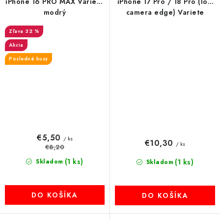
iPhone 16 PRO MAX Variete
iPhone 17 Pro / 18 Pro (low
modrý
camera edge) Variete
čierny
32 %
Akcia
Posledné kusy
€5,50
/ ks
€10,30
/ ks
€8,20
(1 ks)
Skladom
(1 ks)
Skladom
DO KOŠÍKA
DO KOŠÍKA