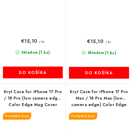
€15,10
€15,10
/ ks
/ ks
(1 ks)
Skladom
(1 ks)
Skladom
DO KOŠÍKA
DO KOŠÍKA
Kryt Case for iPhone 17 Pro
Kryt Case for iPhone 17 Pro
/ 18 Pro (low camera edge)
Max / 18 Pro Max (low
Color Edge Mag Cover
camera edge) Color Edge
compatible with MagSafe
Mag Cover compatible with
Posledné kusy
Posledné kusy
ružový
MagSafe blue