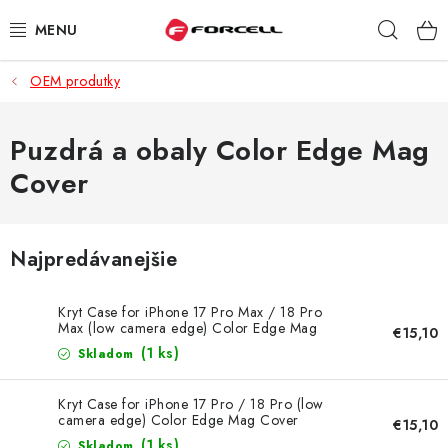
Prejsť
Hľad
na
obsah
OEM produtky
PUZDRÁ A OBALY
TVRDENÉ SKLÁ
Puzdrá a obaly Color Edge Mag
Cover
DÁTOVÉ KÁBLE
NABÍJAČKY
Najpredávanejšie
DRŽIAKY NA MOBIL
Kryt Case for iPhone 17 Pro Max / 18 Pro
Max (low camera edge) Color Edge Mag
€15,10
Cover compatible with MagSafe blue
BATÉRIE DO MOBILOV
(1 ks)
Skladom
ŠPORT A HOBBY
Kryt Case for iPhone 17 Pro / 18 Pro (low
camera edge) Color Edge Mag Cover
€15,10
compatible with MagSafe ružový
(1 ks)
Skladom