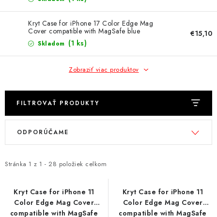
NÁRAMKY NA HODINKY
Kryt Case for iPhone 17 Color Edge Mag
SLÚCHADLÁ, REPRODUKTORY A MIKROFÓNY
Cover compatible with MagSafe blue
€15,10
(1 ks)
Skladom
AUTO MOTO
Zobraziť viac produktov
EXKLUZÍVNE ZNAČKY
TIPY NA DARČEKY
FILTROVAŤ PRODUKTY
V
R
PAMÄŤOVÉ KARTY A DISKY
ODPORÚČAME
ý
a
p
d
NÁRADIE A NÁHRADNÉ DIELY
i
e
Stránka
1
z
1
-
28
položiek celkom
s
n
PRÍSLUŠENSTVO K NOTEBOOKOM A PC
p
i
Kryt Case for iPhone 11
Kryt Case for iPhone 11
BATÉRIE VARTA
Color Edge Mag Cover
Color Edge Mag Cover
r
e
compatible with MagSafe
compatible with MagSafe