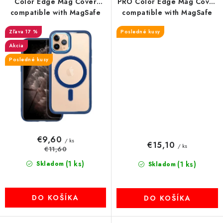
Color Edge Mag Cover
PRO Color Edge Mag Cover
compatible with MagSafe
compatible with MagSafe
blue
čierny
17 %
Posledné kusy
Akcia
Posledné kusy
€9,60
/ ks
€15,10
/ ks
€11,60
(1 ks)
Skladom
(1 ks)
Skladom
DO KOŠÍKA
DO KOŠÍKA