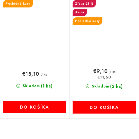
Posledné kusy
21 %
Akcia
Posledné kusy
€9,10
/ ks
€15,10
/ ks
€11,60
(1 ks)
Skladom
(2 ks)
Skladom
DO KOŠÍKA
DO KOŠÍKA
O