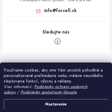
info
@
forcell.sk
Z
á
Informácie pre vás
p
Používame cookies, aby sme Vám umožnili pohodlné a
ä
personalizované prehliadanie webu vrátane neustáleho
Doprava a platba
Prijímame online platby
zlepšovania funkcií, výkonu a reklamy.
t
Ako nakupovať
Viac informácii:
Podmienky ochrany osobných
i
údajov
/
Podmienky spoločnosti Google
.
Blog
e
Obchodné podmienky
Tvrdené sklo alebo fólia na mobil – čo sa viac oplatí?
Heureka.sk
Nastavenie
Podmienky ochrany osobných údajov
Ak si si práve kúpil nový smartfón, určite riešiš základnú otázku: aká