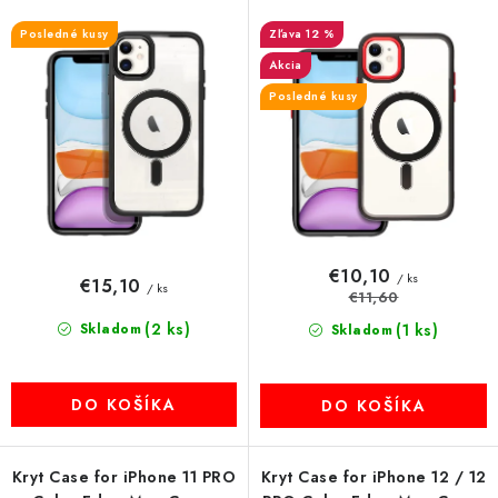
o
p
čierny
čierny-red
MULTIMÉDIÁ
d
r
Posledné kusy
12 %
u
o
Akcia
KAMERY
k
d
Posledné kusy
t
u
OSTATNÉ PRÍSLUŠENSTVO
o
k
v
t
VÝPREDAJ
o
v
Doprava a platba
Ako nakupovať
Obchodné podmienky
€10,10
/ ks
€15,10
/ ks
Podmienky ochrany osobných údajov
Reklamácia
Kontakty
€11,60
(2 ks)
Skladom
(1 ks)
Skladom
DO KOŠÍKA
DO KOŠÍKA
Kryt Case for iPhone 11 PRO
Kryt Case for iPhone 12 / 12