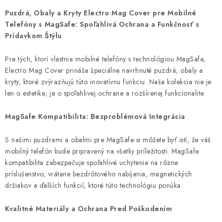
v
Puzdrá, Obaly a Kryty Electro Mag Cover pre Mobilné
l
Telefóny s MagSafe: Spoľahlivá Ochrana a Funkčnosť s
á
Prídavkom Štýlu
d
a
Pre tých, ktorí vlastnia mobilné telefóny s technológiou MagSafe,
Electro Mag Cover prináša špeciálne navrhnuté puzdrá, obaly a
c
kryty, ktoré zvýrazňujú túto inovatívnu funkciu. Naša kolekcia nie je
i
len o estetike; je o spoľahlivej ochrane a rozšírenej funkcionalite.
e
p
MagSafe Kompatibilita: Bezproblémová Integrácia
r
v
S našimi puzdrami a obalmi pre MagSafe si môžete byť istí, že váš
k
mobilný telefón bude pripravený na všetky príležitosti. MagSafe
y
kompatibilita zabezpečuje spoľahlivé uchytenie na rôzne
príslušenstvo, vrátane bezdrôtového nabíjania, magnetických
v
držiakov a ďalších funkcií, ktoré túto technológiu ponúka.
ý
p
Kvalitné Materiály a Ochrana Pred Poškodením
i