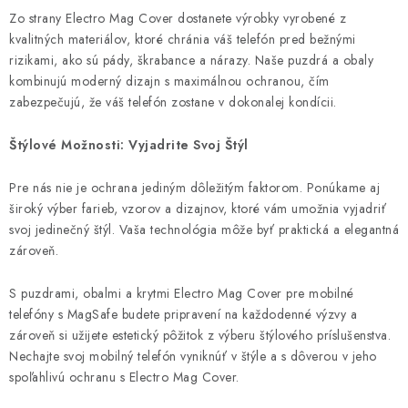
s
Zo strany Electro Mag Cover dostanete výrobky vyrobené z
u
kvalitných materiálov, ktoré chránia váš telefón pred bežnými
rizikami, ako sú pády, škrabance a nárazy. Naše puzdrá a obaly
kombinujú moderný dizajn s maximálnou ochranou, čím
zabezpečujú, že váš telefón zostane v dokonalej kondícii.
Štýlové Možnosti: Vyjadrite Svoj Štýl
Pre nás nie je ochrana jediným dôležitým faktorom. Ponúkame aj
široký výber farieb, vzorov a dizajnov, ktoré vám umožnia vyjadriť
svoj jedinečný štýl. Vaša technológia môže byť praktická a elegantná
zároveň.
S puzdrami, obalmi a krytmi Electro Mag Cover pre mobilné
telefóny s MagSafe budete pripravení na každodenné výzvy a
zároveň si užijete estetický pôžitok z výberu štýlového príslušenstva.
Nechajte svoj mobilný telefón vyniknúť v štýle a s dôverou v jeho
spoľahlivú ochranu s Electro Mag Cover.