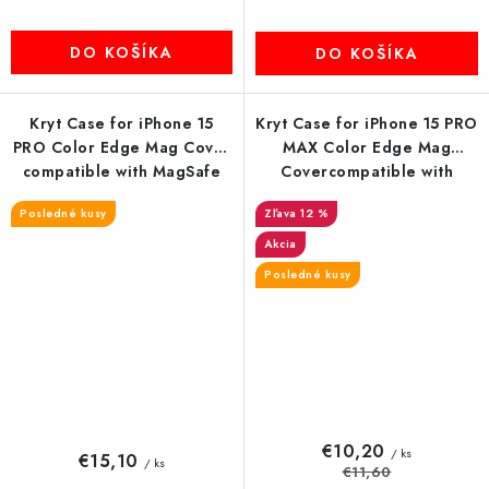
DO KOŠÍKA
DO KOŠÍKA
Kryt Case for iPhone 15
Kryt Case for iPhone 15 PRO
PRO Color Edge Mag Cover
MAX Color Edge Mag
compatible with MagSafe
Covercompatible with
čierny
MagSafe purple
Posledné kusy
12 %
Akcia
Posledné kusy
€10,20
/ ks
€15,10
/ ks
€11,60