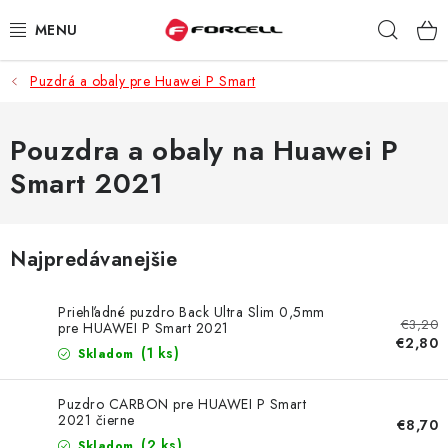
Prejsť
Hľad
na
obsah
Puzdrá a obaly pre Huawei P Smart
PUZDRÁ A OBALY
TVRDENÉ SKLÁ
Pouzdra a obaly na Huawei P
Smart 2021
DÁTOVÉ KÁBLE
NABÍJAČKY
Najpredávanejšie
DRŽIAKY NA MOBIL
Priehľadné puzdro Back Ultra Slim 0,5mm
€3,20
pre HUAWEI P Smart 2021
€2,80
BATÉRIE DO MOBILOV
(1 ks)
Skladom
ŠPORT A HOBBY
Puzdro CARBON pre HUAWEI P Smart
2021 čierne
€8,70
(2 ks)
Skladom