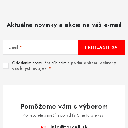
p
i
s
Aktuálne novinky a akcie na váš e-mail
u
Email
PRIHLÁSIŤ SA
Odoslaním formulára súhlasím s
podmienkami ochrany
osobných údajov
.
Pomôžeme vám s výberom
Potrebujete s niečím poradiť? Sme tu pre vás!
info
@
forcell.sk