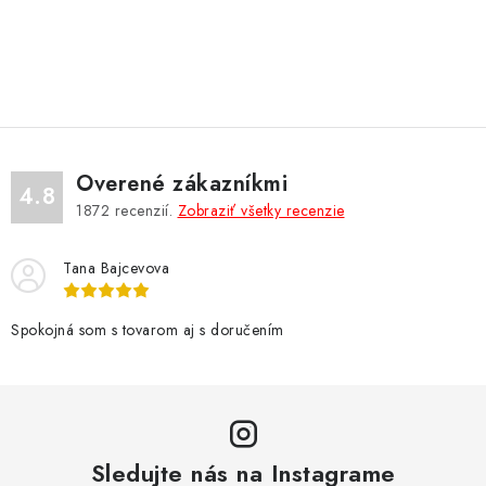
O
v
l
á
d
Overené zákazníkmi
a
4.8
1872
recenzií.
Zobraziť všetky recenzie
c
i
Tana Bajcevova
e
p
r
Spokojná som s tovarom aj s doručením
v
k
y
v
Sledujte nás na Instagrame
ý