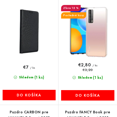
o
p
MULTIMÉDIÁ
d
r
12 %
u
o
Posledné kusy
KAMERY
k
d
t
u
OSTATNÉ PRÍSLUŠENSTVO
o
k
v
t
VÝPREDAJ
o
v
Doprava a platba
Ako nakupovať
Obchodné podmienky
€2,80
/ ks
€7
/ ks
Podmienky ochrany osobných údajov
Reklamácia
Kontakty
€3,20
(1 ks)
Skladom
(1 ks)
Skladom
DO KOŠÍKA
DO KOŠÍKA
Puzdro CARBON pre
Puzdro FANCY Book pre