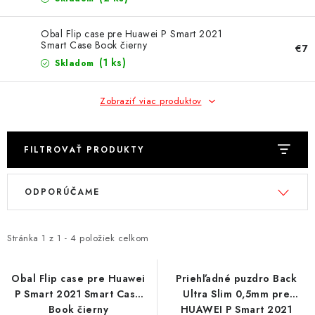
NÁRAMKY NA HODINKY
Obal Flip case pre Huawei P Smart 2021
SLÚCHADLÁ, REPRODUKTORY A MIKROFÓNY
Smart Case Book čierny
€7
(1 ks)
Skladom
AUTO MOTO
Zobraziť viac produktov
EXKLUZÍVNE ZNAČKY
TIPY NA DARČEKY
FILTROVAŤ PRODUKTY
V
R
PAMÄŤOVÉ KARTY A DISKY
ODPORÚČAME
ý
a
p
d
NÁRADIE A NÁHRADNÉ DIELY
i
e
Stránka
1
z
1
-
4
položiek celkom
s
n
PRÍSLUŠENSTVO K NOTEBOOKOM A PC
p
i
Obal Flip case pre Huawei
Priehľadné puzdro Back
BATÉRIE VARTA
P Smart 2021 Smart Case
Ultra Slim 0,5mm pre
r
e
Book čierny
HUAWEI P Smart 2021