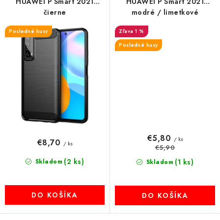
HUAWEI P Smart 2021
HUAWEI P Smart 2021
čierne
modré / limetkové
Posledné kusy
1 %
Posledné kusy
€5,80
/ ks
€8,70
/ ks
€5,90
(2 ks)
Skladom
(1 ks)
Skladom
DO KOŠÍKA
DO KOŠÍKA