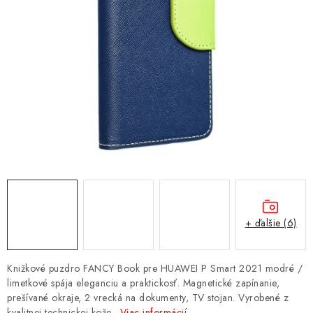
NÁRAMKY NA HODINKY
SLÚCHADLÁ, REPRODUKTORY A MIKROFÓNY
AUTO MOTO
EXKLUZÍVNE ZNAČKY
TIPY NA DARČEKY
PAMÄŤOVÉ KARTY A DISKY
NÁRADIE A NÁHRADNÉ DIELY
+ ďalšie (6)
PRÍSLUŠENSTVO K NOTEBOOKOM A PC
Knižkové puzdro FANCY Book pre HUAWEI P Smart 2021 modré /
limetkové spája eleganciu a praktickosť. Magnetické zapínanie,
BATÉRIE VARTA
prešívané okraje, 2 vrecká na dokumenty, TV stojan. Vyrobené z
kvalitnej technickej kože.
Viac informácií