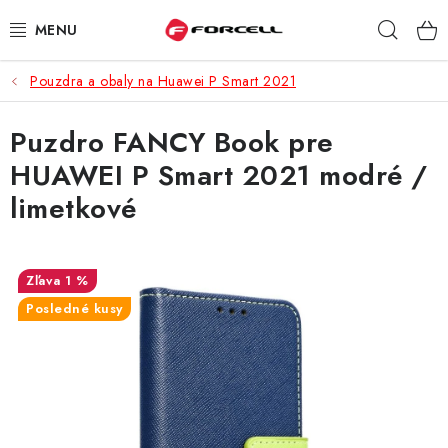
Prejsť
Hľad
na
obsah
Pouzdra a obaly na Huawei P Smart 2021
PUZDRÁ A OBALY
Puzdro FANCY Book pre
TVRDENÉ SKLÁ
HUAWEI P Smart 2021 modré /
DÁTOVÉ KÁBLE
limetkové
NABÍJAČKY
1 %
DRŽIAKY NA MOBIL
Posledné kusy
BATÉRIE DO MOBILOV
ŠPORT A HOBBY