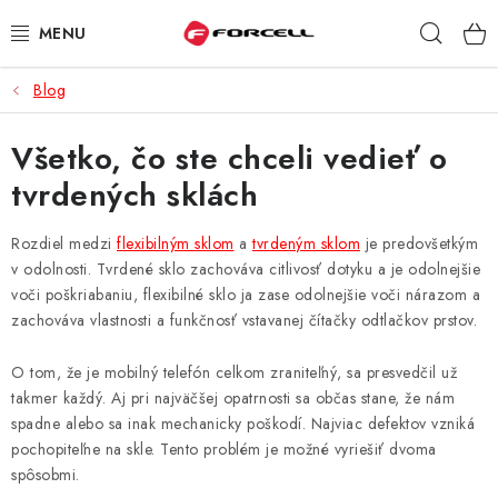
Prejsť
Hľad
na
obsah
Blog
PUZDRÁ A OBALY
Všetko, čo ste chceli vedieť o
TVRDENÉ SKLÁ
tvrdených sklách
DÁTOVÉ KÁBLE
Rozdiel medzi
flexibilným sklom
a
tvrdeným sklom
je predovšetkým
NABÍJAČKY
v odolnosti. Tvrdené sklo zachováva citlivosť dotyku a je odolnejšie
voči poškriabaniu, flexibilné sklo ja zase odolnejšie voči nárazom a
zachováva vlastnosti a funkčnosť vstavanej čítačky odtlačkov prstov.
DRŽIAKY NA MOBIL
O tom, že je mobilný telefón celkom zraniteľný, sa presvedčil už
BATÉRIE DO MOBILOV
takmer každý. Aj pri najväčšej opatrnosti sa občas stane, že nám
spadne alebo sa inak mechanicky poškodí. Najviac defektov vzniká
ŠPORT A HOBBY
pochopiteľne na skle. Tento problém je možné vyriešiť dvoma
spôsobmi.