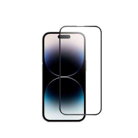
NÁRAMKY NA HODINKY
SLÚCHADLÁ, REPRODUKTORY A MIKROFÓNY
AUTO MOTO
EXKLUZÍVNE ZNAČKY
TIPY NA DARČEKY
PAMÄŤOVÉ KARTY A DISKY
NÁRADIE A NÁHRADNÉ DIELY
PRÍSLUŠENSTVO K NOTEBOOKOM A PC
BATÉRIE VARTA