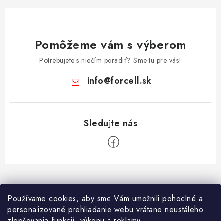
Pomôžeme vám s výberom
Potrebujete s niečím poradiť? Sme tu pre vás!
info
@
forcell.sk
Z
á
Informácie pre vás
p
Používame cookies, aby sme Vám umožnili pohodlné a
ä
personalizované prehliadanie webu vrátane neustáleho
Doprava a platba
Prijímame online platby
zlepšovania funkcií, výkonu a reklamy.