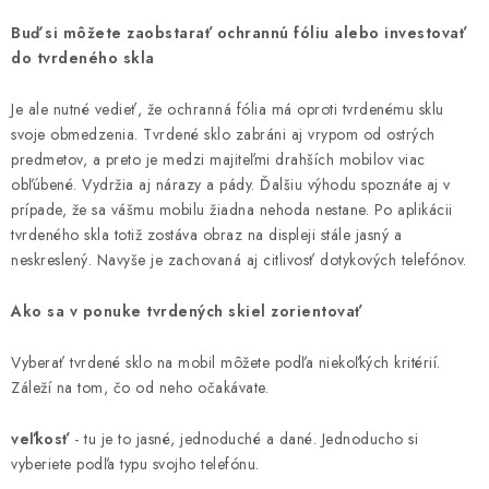
MULTIMÉDIÁ
Buď si môžete zaobstarať ochrannú fóliu alebo investovať
do tvrdeného skla
KAMERY
Je ale nutné vedieť, že ochranná fólia má oproti tvrdenému sklu
svoje obmedzenia. Tvrdené sklo zabráni aj vrypom od ostrých
OSTATNÉ PRÍSLUŠENSTVO
predmetov, a preto je medzi majiteľmi drahších mobilov viac
obľúbené. Vydržia aj nárazy a pády. Ďalšiu výhodu spoznáte aj v
VÝPREDAJ
prípade, že sa vášmu mobilu žiadna nehoda nestane. Po aplikácii
tvrdeného skla totiž zostáva obraz na displeji stále jasný a
Doprava a platba
Ako nakupovať
Obchodné podmienky
neskreslený. Navyše je zachovaná aj citlivosť dotykových telefónov.
Podmienky ochrany osobných údajov
Reklamácia
Kontakty
Ako sa v ponuke tvrdených skiel zorientovať
Vyberať tvrdené sklo na mobil môžete podľa niekoľkých kritérií.
Záleží na tom, čo od neho očakávate.
veľkosť
- tu je to jasné, jednoduché a dané. Jednoducho si
vyberiete podľa typu svojho telefónu.