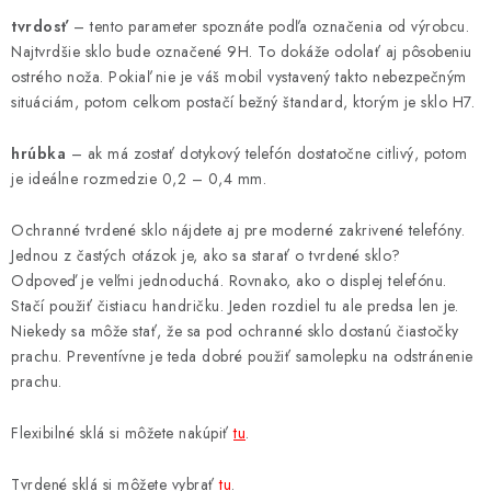
tvrdosť
– tento parameter spoznáte podľa označenia od výrobcu.
Najtvrdšie sklo bude označené 9H. To dokáže odolať aj pôsobeniu
ostrého noža. Pokiaľ nie je váš mobil vystavený takto nebezpečným
situáciám, potom celkom postačí bežný štandard, ktorým je sklo H7.
hrúbka
– ak má zostať dotykový telefón dostatočne citlivý, potom
je ideálne rozmedzie 0,2 – 0,4 mm.
Ochranné tvrdené sklo nájdete aj pre moderné zakrivené telefóny.
Jednou z častých otázok je, ako sa starať o tvrdené sklo?
Odpoveď je veľmi jednoduchá. Rovnako, ako o displej telefónu.
Stačí použiť čistiacu handričku. Jeden rozdiel tu ale predsa len je.
Niekedy sa môže stať, že sa pod ochranné sklo dostanú čiastočky
prachu. Preventívne je teda dobré použiť samolepku na odstránenie
prachu.
Flexibilné sklá si môžete nakúpiť
tu
.
Tvrdené sklá si môžete vybrať
tu
.