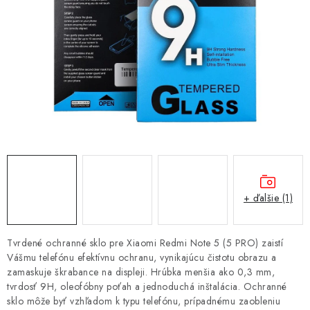
NÁRAMKY NA HODINKY
SLÚCHADLÁ, REPRODUKTORY A MIKROFÓNY
AUTO MOTO
EXKLUZÍVNE ZNAČKY
TIPY NA DARČEKY
PAMÄŤOVÉ KARTY A DISKY
+ ďalšie (1)
NÁRADIE A NÁHRADNÉ DIELY
Tvrdené ochranné sklo pre Xiaomi Redmi Note 5 (5 PRO) zaistí
PRÍSLUŠENSTVO K NOTEBOOKOM A PC
Vášmu telefónu efektívnu ochranu, vynikajúcu čistotu obrazu a
zamaskuje škrabance na displeji. Hrúbka menšia ako 0,3 mm,
tvrdosť 9H, oleofóbny poťah a jednoduchá inštalácia. Ochranné
BATÉRIE VARTA
sklo môže byť vzhľadom k typu telefónu, prípadnému zaobleniu