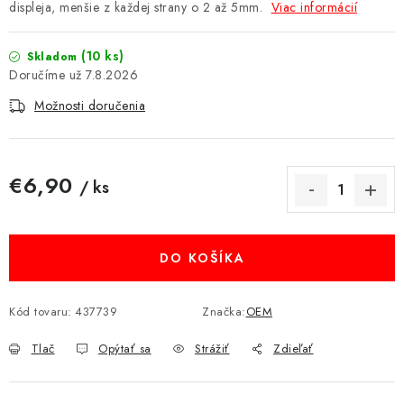
displeja, menšie z každej strany o 2 až 5mm.
Viac informácií
MULTIMÉDIÁ
(10 ks)
Skladom
KAMERY
7.8.2026
Možnosti doručenia
OSTATNÉ PRÍSLUŠENSTVO
VÝPREDAJ
€6,90
/ ks
Jednotková cena:
Doprava a platba
Ako nakupovať
Obchodné podmienky
Podmienky ochrany osobných údajov
Reklamácia
Kontakty
DO KOŠÍKA
Kód tovaru:
437739
Značka:
OEM
Tlač
Opýtať sa
Strážiť
Zdieľať