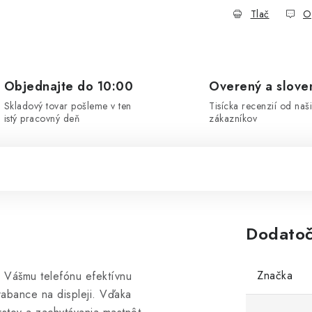
Tlač
O
Objednajte do 10:00
Overený a slove
Skladový tovar pošleme v ten
Tisícka recenzií od naš
istý pracovný deň
zákazníkov
Dodatoč
Značka
 Vášmu telefónu efektívnu
rabance na displeji. Vďaka