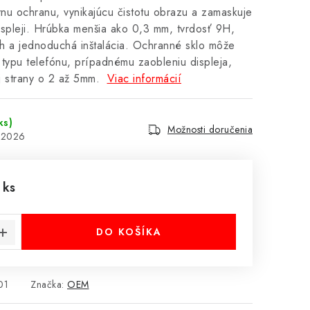
vnu ochranu, vynikajúcu čistotu obrazu a zamaskuje
spleji. Hrúbka menšia ako 0,3 mm, tvrdosť 9H,
h a jednoduchá inštalácia. Ochranné sklo môže
typu telefónu, prípadnému zaobleniu displeja,
j strany o 2 až 5mm.
Viac informácií
ks)
Možnosti doručenia
8.2026
 ks
cena:
DO KOŠÍKA
01
Značka:
OEM