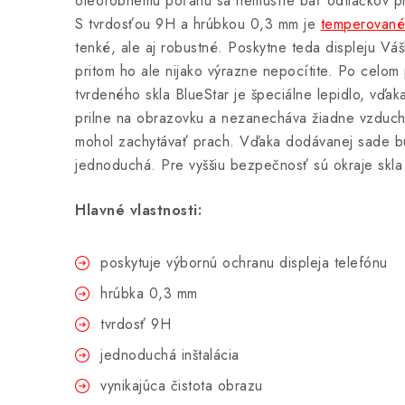
oleofóbnemu poťahu sa nemusíte báť odtlačkov pr
S tvrdosťou 9H a hrúbkou 0,3 mm je
temperované 
tenké, ale aj robustné. Poskytne teda displeju Vá
pritom ho ale nijako výrazne nepocítite. Po celo
tvrdeného skla BlueStar je špeciálne lepidlo, vďa
prilne na obrazovku a nezanecháva žiadne vzducho
mohol zachytávať prach. Vďaka dodávanej sade bu
jednoduchá. Pre vyššiu bezpečnosť sú okraje skla
Hlavné vlastnosti:
poskytuje výbornú ochranu displeja telefónu
hrúbka 0,3 mm
tvrdosť 9H
jednoduchá inštalácia
vynikajúca čistota obrazu