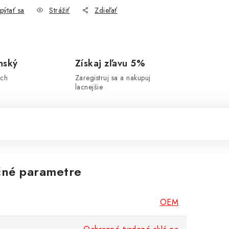
pýtať sa
Strážiť
Zdieľať
nský
Získaj zľavu 5%
ich
Zaregistruj sa a nakupuj
lacnejšie
né parametre
OEM