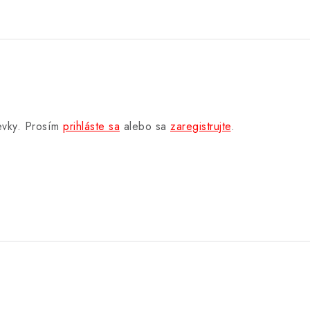
pevky. Prosím
prihláste sa
alebo sa
zaregistrujte
.