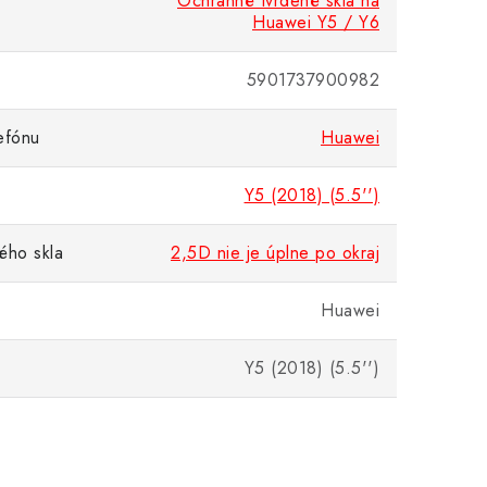
Ochranné tvrdené sklá na
Huawei Y5 / Y6
5901737900982
efónu
Huawei
Y5 (2018) (5.5'')
ého skla
2,5D nie je úplne po okraj
Huawei
Y5 (2018) (5.5'')