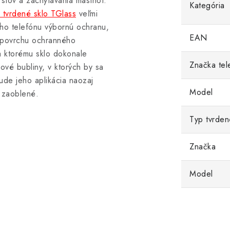
stov a zachytávania mastnôt.
Kategória
tvrdené sklo TGlass
veľmi
šho telefónu výbornú ochranu,
EAN
m povrchu ochranného
ka ktorému sklo dokonale
Značka tel
vé bubliny, v ktorých by sa
de jeho aplikácia naozaj
Model
 zaoblené.
Typ tvrden
Značka
Model