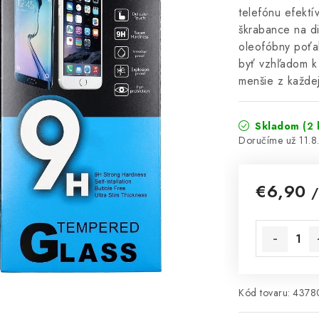
telefónu efektí
škrabance na di
oleofóbny poťa
byť vzhľadom k 
menšie z každe
Skladom
(2 
11.
€6,90
/
Jednotková 
Kód tovaru:
4378