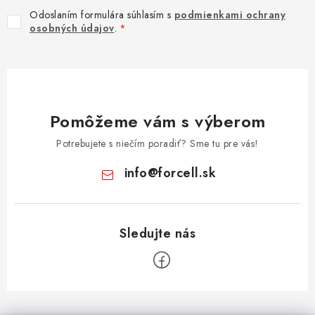
Odoslaním formulára súhlasím s
podmienkami ochrany
osobných údajov
.
Pomôžeme vám s výberom
Potrebujete s niečím poradiť? Sme tu pre vás!
info
@
forcell.sk
Z