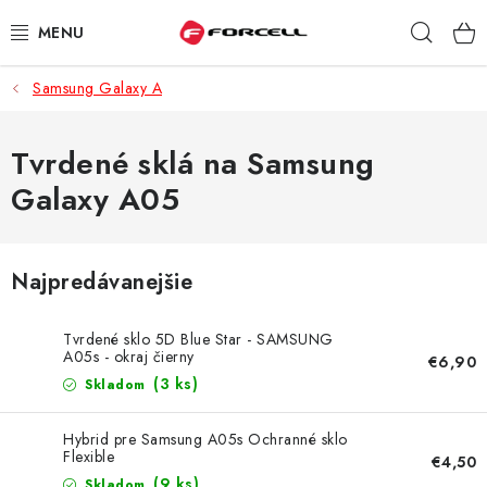
Prejsť
Hľad
na
obsah
Samsung Galaxy A
PUZDRÁ A OBALY
TVRDENÉ SKLÁ
Tvrdené sklá na Samsung
Galaxy A05
DÁTOVÉ KÁBLE
NABÍJAČKY
Najpredávanejšie
DRŽIAKY NA MOBIL
Tvrdené sklo 5D Blue Star - SAMSUNG
A05s - okraj čierny
€6,90
BATÉRIE DO MOBILOV
(3 ks)
Skladom
ŠPORT A HOBBY
Hybrid pre Samsung A05s Ochranné sklo
Flexible
€4,50
(9 ks)
Skladom