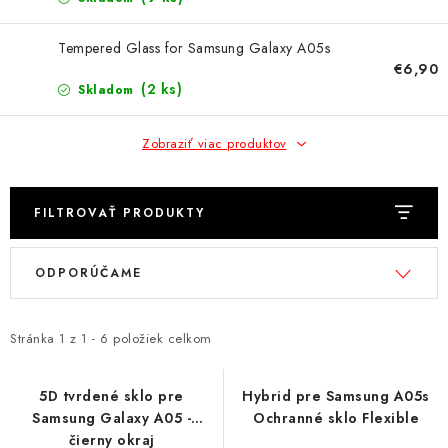
NÁRAMKY NA HODINKY
Tempered Glass for Samsung Galaxy A05s
SLÚCHADLÁ, REPRODUKTORY A MIKROFÓNY
€6,90
(2 ks)
Skladom
AUTO MOTO
Zobraziť viac produktov
EXKLUZÍVNE ZNAČKY
TIPY NA DARČEKY
FILTROVAŤ PRODUKTY
V
R
PAMÄŤOVÉ KARTY A DISKY
ODPORÚČAME
ý
a
p
d
NÁRADIE A NÁHRADNÉ DIELY
i
e
Stránka
1
z
1
-
6
položiek celkom
s
n
PRÍSLUŠENSTVO K NOTEBOOKOM A PC
p
i
5D tvrdené sklo pre
Hybrid pre Samsung A05s
BATÉRIE VARTA
Samsung Galaxy A05 -
Ochranné sklo Flexible
r
e
čierny okraj