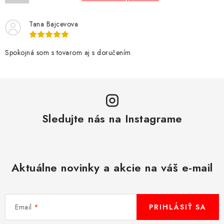
ý
p
Tana Bajcevova
i
s
Spokojná som s tovarom aj s doručením
u
Sledujte nás na Instagrame
Aktuálne novinky a akcie na váš e-mail
Email
PRIHLÁSIŤ SA