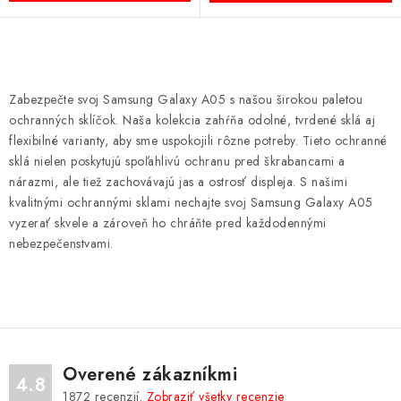
O
v
Zabezpečte svoj Samsung Galaxy A05 s našou širokou paletou
l
ochranných sklíčok. Naša kolekcia zahŕňa odolné, tvrdené sklá aj
á
flexibilné varianty, aby sme uspokojili rôzne potreby. Tieto ochranné
d
sklá nielen poskytujú spoľahlivú ochranu pred škrabancami a
nárazmi, ale tiež zachovávajú jas a ostrosť displeja. S našimi
a
kvalitnými ochrannými sklami nechajte svoj Samsung Galaxy A05
c
vyzerať skvele a zároveň ho chráňte pred každodennými
i
nebezpečenstvami.
e
p
r
v
k
y
Overené zákazníkmi
4.8
v
1872
recenzií.
Zobraziť všetky recenzie