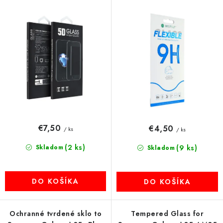
o
p
MULTIMÉDIÁ
d
r
u
o
KAMERY
k
d
t
u
OSTATNÉ PRÍSLUŠENSTVO
o
k
v
t
VÝPREDAJ
o
v
Doprava a platba
Ako nakupovať
Obchodné podmienky
€7,50
€4,50
/ ks
/ ks
Podmienky ochrany osobných údajov
Reklamácia
Kontakty
(2 ks)
Skladom
(9 ks)
Skladom
DO KOŠÍKA
DO KOŠÍKA
Ochranné tvrdené sklo to
Tempered Glass for