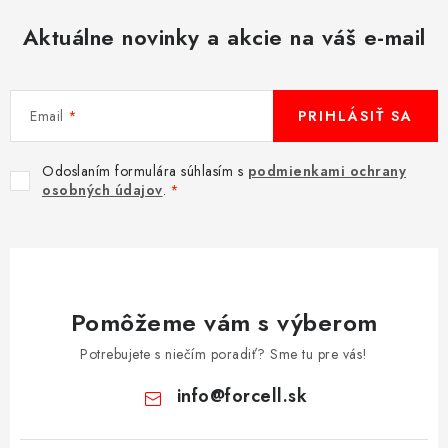
MULTIMÉDIÁ
Aktuálne novinky a akcie na váš e-mail
KAMERY
Email
PRIHLÁSIŤ SA
OSTATNÉ PRÍSLUŠENSTVO
Odoslaním formulára súhlasím s
podmienkami ochrany
VÝPREDAJ
osobných údajov
.
Doprava a platba
Ako nakupovať
Obchodné podmienky
Podmienky ochrany osobných údajov
Reklamácia
Kontakty
Pomôžeme vám s výberom
Potrebujete s niečím poradiť? Sme tu pre vás!
info
@
forcell.sk