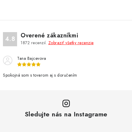
NÁRAMKY NA HODINKY
SLÚCHADLÁ, REPRODUKTORY A MIKROFÓNY
AUTO MOTO
Overené zákazníkmi
4.8
1872
recenzií.
Zobraziť všetky recenzie
EXKLUZÍVNE ZNAČKY
Tana Bajcevova
TIPY NA DARČEKY
Spokojná som s tovarom aj s doručením
PAMÄŤOVÉ KARTY A DISKY
NÁRADIE A NÁHRADNÉ DIELY
PRÍSLUŠENSTVO K NOTEBOOKOM A PC
Sledujte nás na Instagrame
BATÉRIE VARTA