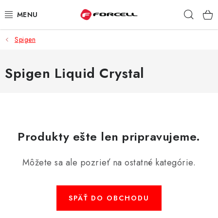
Prejsť
Hľad
na
obsah
Spigen
PUZDRÁ A OBALY
TVRDENÉ SKLÁ
Spigen Liquid Crystal
DÁTOVÉ KÁBLE
NABÍJAČKY
Produkty ešte len pripravujeme.
DRŽIAKY NA MOBIL
Môžete sa ale pozrieť na ostatné kategórie.
BATÉRIE DO MOBILOV
ŠPORT A HOBBY
SPÄŤ DO OBCHODU