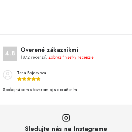
O
v
l
á
d
Overené zákazníkmi
a
4.8
1872
recenzií.
Zobraziť všetky recenzie
c
i
Tana Bajcevova
e
p
r
Spokojná som s tovarom aj s doručením
v
k
y
v
Sledujte nás na Instagrame
ý