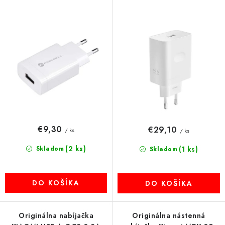
o
p
MULTIMÉDIÁ
d
r
u
o
KAMERY
k
d
t
u
OSTATNÉ PRÍSLUŠENSTVO
o
k
v
t
VÝPREDAJ
o
v
Doprava a platba
Ako nakupovať
Obchodné podmienky
€9,30
€29,10
/ ks
/ ks
Podmienky ochrany osobných údajov
Reklamácia
Kontakty
(2 ks)
Skladom
(1 ks)
Skladom
DO KOŠÍKA
DO KOŠÍKA
Originálna nabíjačka
Originálna nástenná