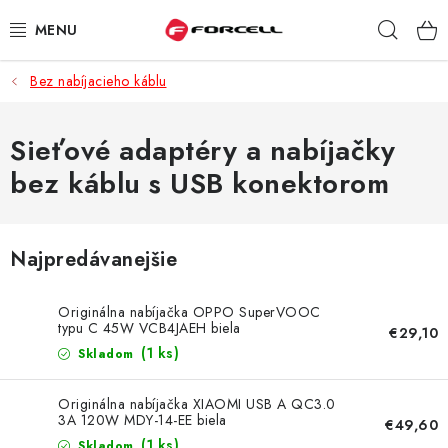
Prejsť
Hľad
na
obsah
Bez nabíjacieho káblu
PUZDRÁ A OBALY
TVRDENÉ SKLÁ
Sieťové adaptéry a nabíjačky
bez káblu s USB konektorom
DÁTOVÉ KÁBLE
NABÍJAČKY
Najpredávanejšie
DRŽIAKY NA MOBIL
Originálna nabíjačka OPPO SuperVOOC
typu C 45W VCB4JAEH biela
€29,10
BATÉRIE DO MOBILOV
(1 ks)
Skladom
ŠPORT A HOBBY
Originálna nabíjačka XIAOMI USB A QC3.0
3A 120W MDY-14-EE biela
€49,60
(1 ks)
Skladom