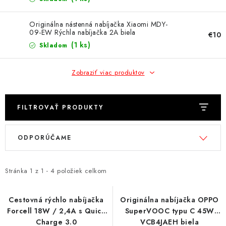
NÁRAMKY NA HODINKY
Originálna nástenná nabíjačka Xiaomi MDY-
SLÚCHADLÁ, REPRODUKTORY A MIKROFÓNY
09-EW Rýchla nabíjačka 2A biela
€10
(1 ks)
Skladom
AUTO MOTO
Zobraziť viac produktov
EXKLUZÍVNE ZNAČKY
TIPY NA DARČEKY
FILTROVAŤ PRODUKTY
V
R
PAMÄŤOVÉ KARTY A DISKY
ODPORÚČAME
ý
a
p
d
NÁRADIE A NÁHRADNÉ DIELY
i
e
Stránka
1
z
1
-
4
položiek celkom
s
n
PRÍSLUŠENSTVO K NOTEBOOKOM A PC
p
i
Cestovná rýchlo nabíjačka
Originálna nabíjačka OPPO
BATÉRIE VARTA
Forcell 18W / 2,4A s Quick
SuperVOOC typu C 45W
r
e
Charge 3.0
VCB4JAEH biela