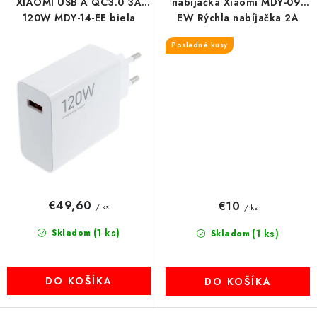
XIAOMI USB A QC3.0 3A
nabíjačka Xiaomi MDY-09-
120W MDY-14-EE biela
EW Rýchla nabíjačka 2A
biela
Posledné kusy
€49,60
€10
/ ks
/ ks
(1 ks)
Skladom
(1 ks)
Skladom
DO KOŠÍKA
DO KOŠÍKA