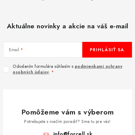
p
i
s
Aktuálne novinky a akcie na váš e-mail
u
Email
PRIHLÁSIŤ SA
Odoslaním formulára súhlasím s
podmienkami ochrany
osobných údajov
.
Pomôžeme vám s výberom
Potrebujete s niečím poradiť? Sme tu pre vás!
info
@
forcell.sk