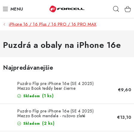
Prejsť
Hľad
na
obsah
iPhone 16 / 16 Plus / 16 PRO / 16 PRO MAX
PUZDRÁ A OBALY
TVRDENÉ SKLÁ
Puzdrá a obaly na iPhone 16e
DÁTOVÉ KÁBLE
Najpredávanejšie
NABÍJAČKY
Puzdro Flip pre iPhone 16e (SE 4 2025)
DRŽIAKY NA MOBIL
Mezzo Book teddy bear čierne
€9,60
(1 ks)
Skladom
BATÉRIE DO MOBILOV
Puzdro Flip pre iPhone 16e (SE 4 2025)
Mezzo Book mandala - ružovo zlaté
€13,10
ŠPORT A HOBBY
(2 ks)
Skladom