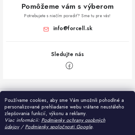
Pomôžeme vám s výberom
Potrebujete s niečím poradiť? Sme tu pre vás!
info
@
forcell.sk
Z
á
Informácie pre vás
p
Používame cookies, aby sme Vám umožnili pohodlné a
ä
personalizované prehliadanie webu vrátane neustáleho
Doprava a platba
Prijímame online platby
zlepšovania funkcií, výkonu a reklamy.
t
Ako nakupovať
Viac informácii:
Podmienky ochrany osobných
i
údajov
/
Podmienky spoločnosti Google
.
Blog
e
Obchodné podmienky