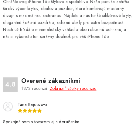
v
Chráňte svoj iPhone 16e štýlovo a spoľahlivo. Naša ponuka zahŕňa
l
široký výber krytov, obalov a puzdier, ktoré kombinujú moderný
á
dizajn s maximálnou ochranou. Nájdete u nás tenké silikónové kryty,
d
elegantné kožené puzdrá aj odolné obaly pre extra bezpečnosť.
Nech už hľadáte minimalistický vzhľad alebo robustnú ochranu, u
a
nás si vyberiete ten správny doplnok pre váš iPhone 16e.
c
i
e
p
r
v
Overené zákazníkmi
4.8
k
1872
recenzií.
Zobraziť všetky recenzie
y
v
Tana Bajcevova
ý
p
Spokojná som s tovarom aj s doručením
i
s