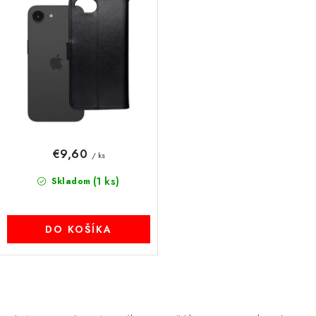
€9,60
/ ks
(1 ks)
Skladom
DO KOŠÍKA
O