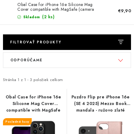
NÁRAMKY NA HODINKY
Obal Case for iPhone 16e Silicone Mag
Cover compatible with MagSafe (camera
€9,90
protection) čierny
SLÚCHADLÁ, REPRODUKTORY A MIKROFÓNY
(2 ks)
Skladom
AUTO MOTO
FILTROVAŤ PRODUKTY
EXKLUZÍVNE ZNAČKY
V
R
ODPORÚČAME
ý
a
TIPY NA DARČEKY
p
d
PAMÄŤOVÉ KARTY A DISKY
i
e
Stránka
1
z
1
-
3
položiek celkom
s
n
NÁRADIE A NÁHRADNÉ DIELY
p
i
Obal Case for iPhone 16e
Puzdro Flip pre iPhone 16e
Silicone Mag Cover
(SE 4 2025) Mezzo Book
r
e
PRÍSLUŠENSTVO K NOTEBOOKOM A PC
compatible with MagSafe
mandala - ružovo zlaté
o
p
(camera protection) čierny
d
r
Posledné kusy
BATÉRIE VARTA
u
o