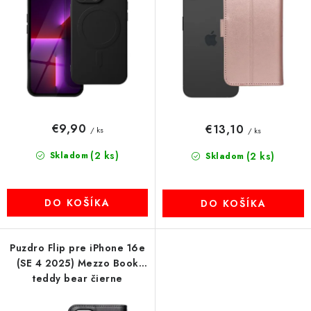
k
d
MULTIMÉDIÁ
t
u
o
k
KAMERY
v
t
o
OSTATNÉ PRÍSLUŠENSTVO
v
VÝPREDAJ
€9,90
€13,10
/ ks
/ ks
(2 ks)
Skladom
(2 ks)
Skladom
Doprava a platba
Ako nakupovať
Obchodné podmienky
Podmienky ochrany osobných údajov
Reklamácia
Kontakty
DO KOŠÍKA
DO KOŠÍKA
Puzdro Flip pre iPhone 16e
(SE 4 2025) Mezzo Book
teddy bear čierne