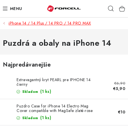
Prejsť
Hľad
na
obsah
iPhone 14 / 14 Plus / 14 PRO / 14 PRO MAX
PUZDRÁ A OBALY
TVRDENÉ SKLÁ
Puzdrá a obaly na iPhone 14
DÁTOVÉ KÁBLE
Najpredávanejšie
NABÍJAČKY
Extravagantný kryt PEARL pre IPHONE 14
€6,90
DRŽIAKY NA MOBIL
čierny
€5,90
(1 ks)
Skladom
BATÉRIE DO MOBILOV
Puzdro Case for iPhone 14 Electro Mag
Cover compatible with MagSafe zlaté-rose
€10
ŠPORT A HOBBY
(1 ks)
Skladom