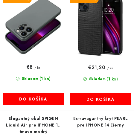
d
r
MULTIMÉDIÁ
u
o
k
d
KAMERY
t
u
o
k
OSTATNÉ PRÍSLUŠENSTVO
v
t
o
VÝPREDAJ
v
€8
€21,20
/ ks
/ ks
Doprava a platba
Ako nakupovať
Obchodné podmienky
(1 ks)
Skladom
(1 ks)
Podmienky ochrany osobných údajov
Reklamácia
Skladom
Kontakty
DO KOŠÍKA
DO KOŠÍKA
Elegantný obal SPIGEN
Extravagantný kryt PEARL
Liquid Air pre IPHONE 14
pre IPHONE 14 čierny
tmavo modrý