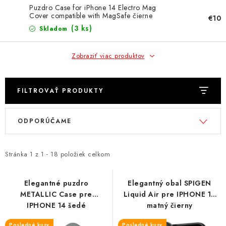
NÁRAMKY NA HODINKY
Puzdro Case for iPhone 14 Electro Mag
Cover compatible with MagSafe čierne
€10
SLÚCHADLÁ, REPRODUKTORY A MIKROFÓNY
(3 ks)
Skladom
AUTO MOTO
Zobraziť viac produktov
EXKLUZÍVNE ZNAČKY
FILTROVAŤ PRODUKTY
TIPY NA DARČEKY
V
R
ODPORÚČAME
ý
a
PAMÄŤOVÉ KARTY A DISKY
p
d
i
e
Stránka
1
z
1
-
18
položiek celkom
NÁRADIE A NÁHRADNÉ DIELY
s
n
p
i
Elegantné puzdro
Elegantný obal SPIGEN
PRÍSLUŠENSTVO K NOTEBOOKOM A PC
METALLIC Case pre
Liquid Air pre IPHONE 14
r
e
IPHONE 14 šedé
matný čierny
o
p
BATÉRIE VARTA
Posledné kusy
Posledné kusy