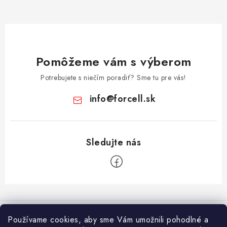
Pomôžeme vám s výberom
Potrebujete s niečím poradiť? Sme tu pre vás!
info
@
forcell.sk
Z
á
Informácie pre vás
p
Používame cookies, aby sme Vám umožnili pohodlné a