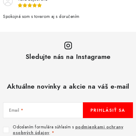
e
p
r
Spokojná som s tovarom aj s doručením
v
k
y
v
Sledujte nás na Instagrame
ý
p
i
s
Aktuálne novinky a akcie na váš e-mail
u
Email
PRIHLÁSIŤ SA
Odoslaním formulára súhlasím s
podmienkami ochrany
osobných údajov
.