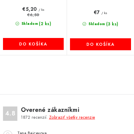
€5,20
/ ks
€7
/ ks
€6,50
(2 ks)
Skladom
(3 ks)
Skladom
DO KOŠÍKA
DO KOŠÍKA
O
v
l
á
d
Overené zákazníkmi
a
4.8
1872
recenzií.
Zobraziť všetky recenzie
c
i
Tana Bajcevova