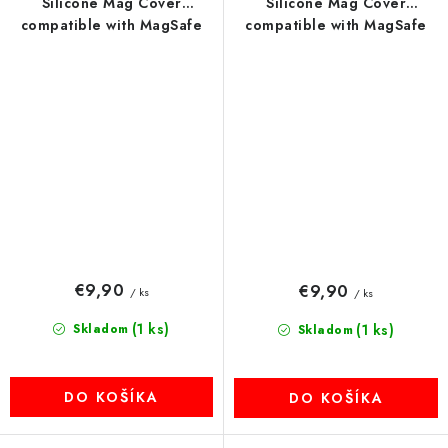
Silicone Mag Cover
Silicone Mag Cover
compatible with MagSafe
compatible with MagSafe
(camera protection)
(camera protection) white
červený
€9,90
€9,90
/ ks
/ ks
(1 ks)
Skladom
(1 ks)
Skladom
DO KOŠÍKA
DO KOŠÍKA