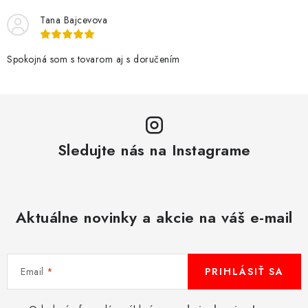
i
Tana Bajcevova
e
p
r
Spokojná som s tovarom aj s doručením
v
k
y
v
Sledujte nás na Instagrame
ý
p
i
s
Aktuálne novinky a akcie na váš e-mail
u
Email
PRIHLÁSIŤ SA