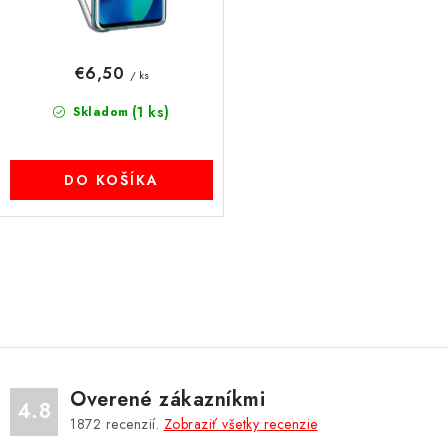
o
MULTIMÉDIÁ
v
€6,50
KAMERY
/ ks
(1 ks)
Skladom
OSTATNÉ PRÍSLUŠENSTVO
VÝPREDAJ
DO KOŠÍKA
Doprava a platba
Ako nakupovať
Obchodné podmienky
Podmienky ochrany osobných údajov
Reklamácia
Kontakty
O
v
l
á
d
Overené zákazníkmi
a
4.8
1872
recenzií.
Zobraziť všetky recenzie
c