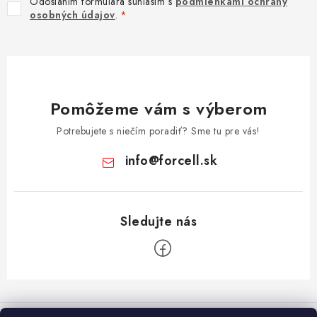
Odoslaním formulára súhlasím s
podmienkami ochrany
osobných údajov
.
Pomôžeme vám s výberom
Potrebujete s niečím poradiť? Sme tu pre vás!
info
@
forcell.sk
Z
á