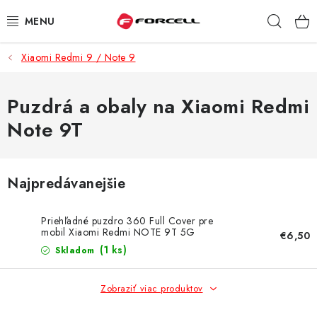
Prejsť
Hľad
na
obsah
Xiaomi Redmi 9 / Note 9
PUZDRÁ A OBALY
TVRDENÉ SKLÁ
Puzdrá a obaly na Xiaomi Redmi
Note 9T
DÁTOVÉ KÁBLE
NABÍJAČKY
Najpredávanejšie
DRŽIAKY NA MOBIL
Priehľadné puzdro 360 Full Cover pre
mobil Xiaomi Redmi NOTE 9T 5G
€6,50
BATÉRIE DO MOBILOV
(1 ks)
Skladom
ŠPORT A HOBBY
Zobraziť viac produktov