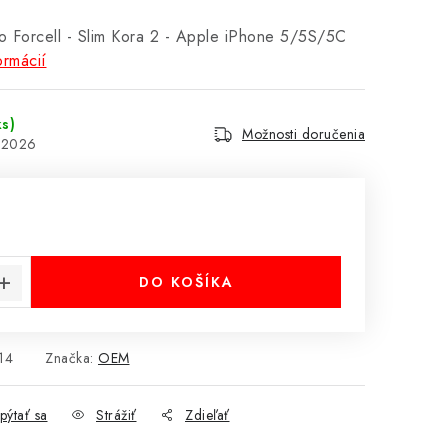
 Forcell - Slim Kora 2 - Apple iPhone 5/5S/5C
ormácií
ks)
Možnosti doručenia
8.2026
cena:
DO KOŠÍKA
14
Značka:
OEM
pýtať sa
Strážiť
Zdieľať