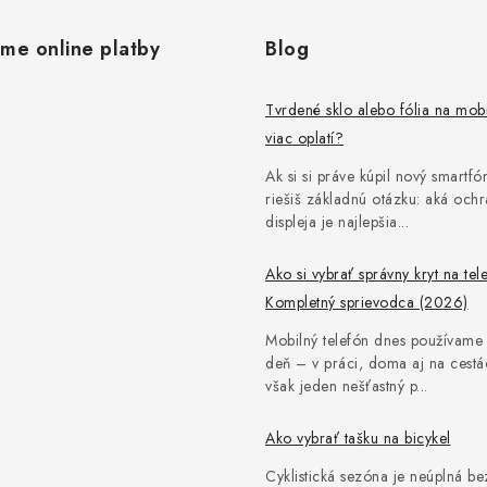
ame online platby
Blog
Tvrdené sklo alebo fólia na mob
viac oplatí?
Ak si si práve kúpil nový smartfón
riešiš základnú otázku: aká och
displeja je najlepšia...
Ako si vybrať správny kryt na tel
Kompletný sprievodca (2026)
Mobilný telefón dnes používame
deň – v práci, doma aj na cestác
však jeden nešťastný p...
Ako vybrať tašku na bicykel
Cyklistická sezóna je neúplná be