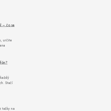
il – čo sa
, určite
rana
efón?
 každý
h. Stačí
z tašky na