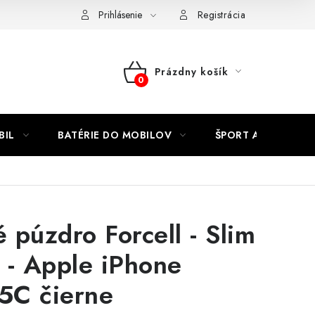
Kontakty
Prihlásenie
Registrácia
Prázdny košík
NÁKUPNÝ
KOŠÍK
BIL
BATÉRIE DO MOBILOV
ŠPORT A HOBBY
 púzdro Forcell - Slim
 - Apple iPhone
5C čierne