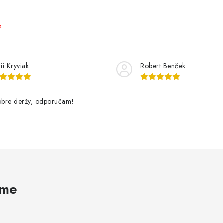
e
ii Kryviak
Robert Benček
dobre deržy, odporučam!
ame