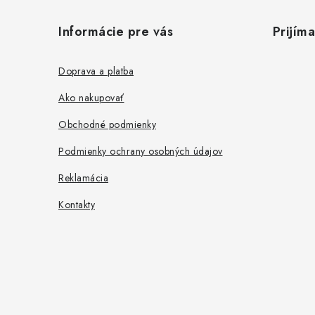
á
Informácie pre vás
Prijím
p
ä
Doprava a platba
t
Ako nakupovať
i
Obchodné podmienky
e
Podmienky ochrany osobných údajov
Reklamácia
Kontakty