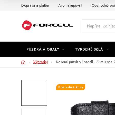
Prejsť
Doprava a platba
Ako nakupovať
Obchodné po
na
obsah
PUZDRÁ A OBALY
TVRDENÉ SKLÁ
Domov
Výpredaj
Kožené púzdro Forcell - Slim Kora 
Posledné kusy