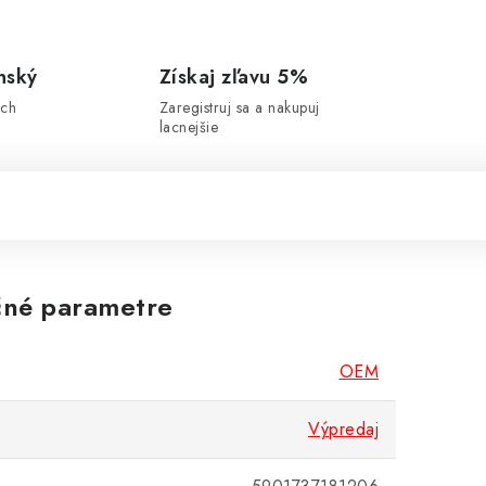
nský
Získaj zľavu 5%
ich
Zaregistruj sa a nakupuj
lacnejšie
né parametre
OEM
Výpredaj