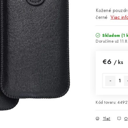
Kožené pouzdro
černé
Viac inf
Skladom
(1 
11.
€6
/ ks
Jednotková 
Kód tovaru:
4492
Tlač
O