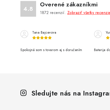
Overené zákazníkmi
4.8
1872
recenzií.
Zobraziť všetky recenzi
Tana Bajcevova
Yur
Spokojná som s tovarom aj s doručením
Baterija 
Sledujte nás na Instagr