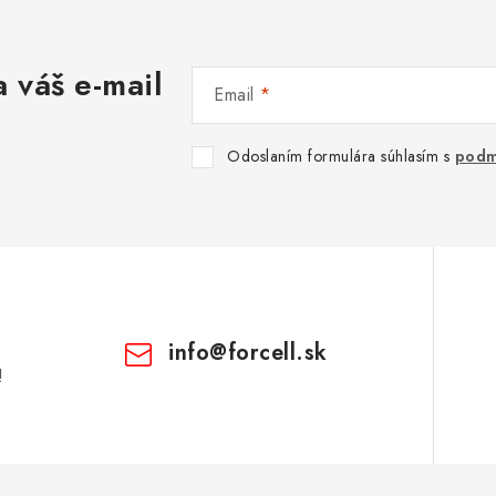
 váš e-mail
Email
Odoslaním formulára súhlasím s
podm
info
@
forcell.sk
!