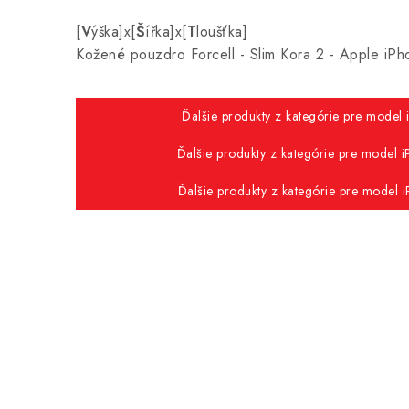
[
V
ýška]x[
Š
ířka]x[
T
loušťka]
Kožené pouzdro Forcell - Slim Kora 2 - Apple i
Ďalšie produkty z kategórie pre model 
Ďalšie produkty z kategórie pre model i
Ďalšie produkty z kategórie pre model i