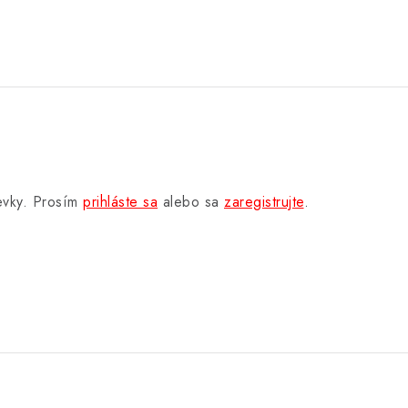
pevky. Prosím
prihláste sa
alebo sa
zaregistrujte
.