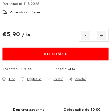
11.8.2026
MULTIMÉDIÁ
Možnosti doručenia
KAMERY
OSTATNÉ PRÍSLUŠENSTVO
€5,90
/ ks
Jednotková cena:
VÝPREDAJ
DO KOŠÍKA
Doprava a platba
Ako nakupovať
Obchodné podmienky
Podmienky ochrany osobných údajov
Reklamácia
Kontakty
Kód tovaru:
301156
Značka:
OEM
Tlač
Opýtať sa
Strážiť
Zdieľať
Doprava zadarmo
Objednajte do 10:00