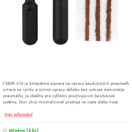
NÁRAMKY NA HODINKY
SLÚCHADLÁ, REPRODUKTORY A MIKROFÓNY
AUTO MOTO
EXKLUZÍVNE ZNAČKY
TIPY NA DARČEKY
PAMÄŤOVÉ KARTY A DISKY
FSBRK-314 je kompaktná súprava na opravu bezdušových pneumatík
určená na rýchlu a účinnú opravu defektu bez nutnosti demontáže
NÁRADIE A NÁHRADNÉ DIELY
pneumatiky. Je ideálna pre cyklistov používajúcich bezdušové
systémy, ktorí chcú minimalizovať prestoje na ceste alebo trase.
PRÍSLUŠENSTVO K NOTEBOOKOM A PC
Viac informácií
BATÉRIE VARTA
(5 ks)
Skladom