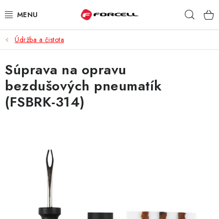
Prejsť
Hľad
na
obsah
Údržba a čistota
PUZDRÁ A OBALY
Súprava na opravu
TVRDENÉ SKLÁ
bezdušových pneumatík
DÁTOVÉ KÁBLE
(FSBRK-314)
NABÍJAČKY
DRŽIAKY NA MOBIL
BATÉRIE DO MOBILOV
ŠPORT A HOBBY