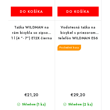
DO KOŠÍKA
DO KOŠÍKA
Taška WILDMAN na
Vodotesná taška na
rám bicykla so zipsom
bicykel s priezorom
1 l (4 "- 7") E12X čierna
telefón WILDMAN ES6
1L 4 "- 7"
Posledné kusy
€21,20
€29,20
(1 ks)
(2 ks)
Skladom
Skladom