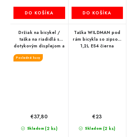
DO KOŠÍKA
DO KOŠÍKA
Držiak na bicykel /
Taška WILDMAN pod
taška na riadidlá s
rám bicykla so zipsom
dotykovým displejom a
1,2L ES4 čierna
zipsom WILDMAN XT8
Posledné kusy
3L
€37,80
€23
(2 ks)
(2 ks)
Skladom
Skladom