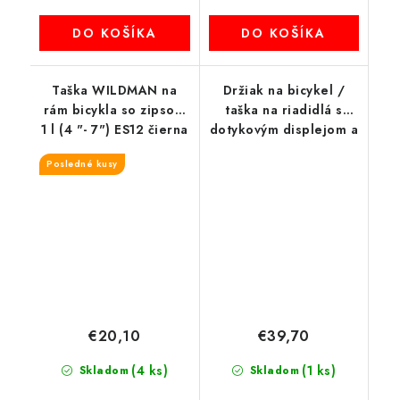
DO KOŠÍKA
DO KOŠÍKA
Taška WILDMAN na
Držiak na bicykel /
rám bicykla so zipsom
taška na riadidlá s
1 l (4 "- 7") ES12 čierna
dotykovým displejom a
zipsom WILDMAN GS9
Posledné kusy
3L
€20,10
€39,70
(4 ks)
(1 ks)
Skladom
Skladom