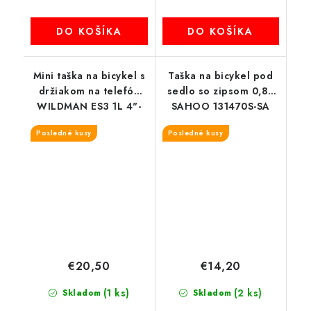
DO KOŠÍKA
DO KOŠÍKA
Mini taška na bicykel s
Taška na bicykel pod
držiakom na telefón
sedlo so zipsom 0,8L
WILDMAN ES3 1L 4"-
SAHOO 131470S-SA
7"
Posledné kusy
Posledné kusy
€20,50
€14,20
(1 ks)
(2 ks)
Skladom
Skladom