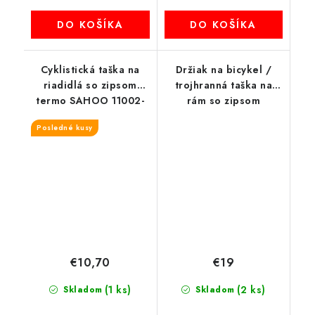
DO KOŠÍKA
DO KOŠÍKA
Cyklistická taška na
Držiak na bicykel /
riadidlá so zipsom
trojhranná taška na
termo SAHOO 11002-
rám so zipsom
sa
WILDMAN E4 1,5L 4"-
Posledné kusy
7"
€10,70
€19
(1 ks)
(2 ks)
Skladom
Skladom