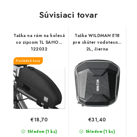
Súvisiaci tovar
Taška na rám na kolesá
Taška WILDMAN E18
so zipsom 1L SAHOO
pre skúter vodotesná,
122032
2L, čierna
Posledné kusy
€18,70
€31,40
(1 ks)
(1 ks)
Skladom
Skladom