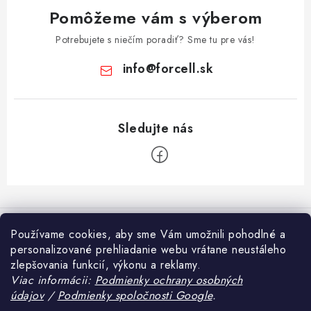
Pomôžeme vám s výberom
Potrebujete s niečím poradiť? Sme tu pre vás!
info
@
forcell.sk
Z
á
Informácie pre vás
p
Používame cookies, aby sme Vám umožnili pohodlné a
ä
personalizované prehliadanie webu vrátane neustáleho
Doprava a platba
Prijímame online platby
zlepšovania funkcií, výkonu a reklamy.
t
Ako nakupovať
Viac informácii:
Podmienky ochrany osobných
i
údajov
/
Podmienky spoločnosti Google
.
Blog
e
Obchodné podmienky