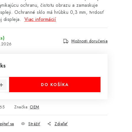
 vynikajúcu ochranu, čistotu obrazu a zamaskuje
spleji. Ochranné sklo má hrúbku 0,3 mm, tvrdosť
j displeja.
Viac informácií
ks)
Možnosti doručenia
8.2026
 ks
cena:
DO KOŠÍKA
65
Značka:
OEM
pýtať sa
Strážiť
Zdieľať