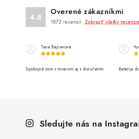
Overené zákazníkmi
4.8
1872
recenzií.
Zobraziť všetky recenzi
Tana Bajcevova
Yur
Spokojná som s tovarom aj s doručením
Baterija 
Sledujte nás na Instagr