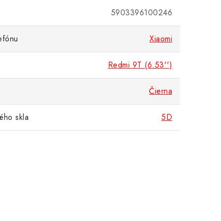
5903396100246
efónu
Xiaomi
Redmi 9T (6.53'')
Čierna
ého skla
5D