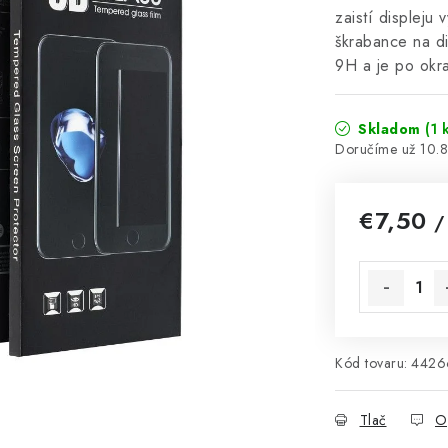
zaistí displeju
škrabance na di
9H a je po okra
Skladom
(1 
10.
€7,50
/
Jednotková 
Kód tovaru:
4426
Tlač
O