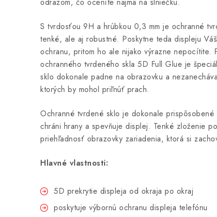
odrazom, čo oceníte najmä na slniečku.
S tvrdosťou 9H a hrúbkou 0,3 mm je ochranné tv
tenké, ale aj robustné. Poskytne teda displeju Vá
ochranu, pritom ho ale nijako výrazne nepocítite.
ochranného tvrdeného skla 5D Full Glue je špeciá
sklo dokonale padne na obrazovku a nezanecháva
ktorých by mohol priľnúť prach.
Ochranné tvrdené sklo je dokonale prispôsobené t
chráni hrany a spevňuje displej. Tenké zloženie p
priehľadnosť obrazovky zariadenia, ktorá si zacho
Hlavné vlastnosti:
5D prekrytie displeja od okraja po okraj
poskytuje výbornú ochranu displeja telefónu