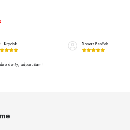
e
ii Kryviak
Robert Benček
dobre deržy, odporučam!
ame