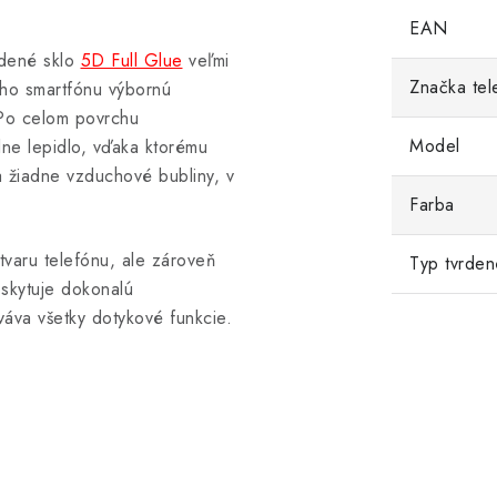
EAN
rdené sklo
5D Full Glue
veľmi
Značka tel
šho smartfónu výbornú
 Po celom povrchu
Model
lne lepidlo, vďaka ktorému
 žiadne vzduchové bubliny, v
Farba
varu telefónu, ale zároveň
Typ tvrden
oskytuje dokonalú
váva všetky dotykové funkcie.