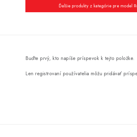
Ďalšie produkty z kategórie pre model R
Buďte prvý, kto napíše príspevok k tejto položke.
Len registrovaní používatelia môžu pridávať prís