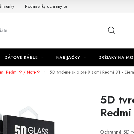
dmienky
Podmienky ochrany osobných údajov
Reklamácia
DÁTOVÉ KÁBLE
NABÍJAČKY
DRŽIAKY NA MO
omi Redmi 9 / Note 9
5D tvrdené sklo pre Xiaomi Redmi 9T - čiern
5D tvr
Redmi 
Ochranné 5D tv