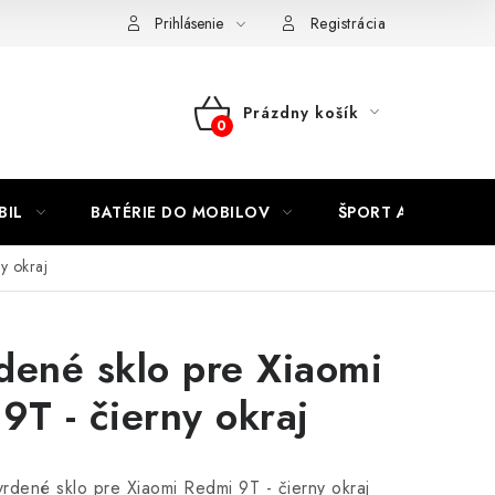
Kontakty
Prihlásenie
Registrácia
Prázdny košík
NÁKUPNÝ
KOŠÍK
BIL
BATÉRIE DO MOBILOV
ŠPORT A HOBBY
y okraj
dené sklo pre Xiaomi
9T - čierny okraj
rdené sklo pre Xiaomi Redmi 9T - čierny okraj