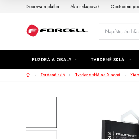
Prejsť
Doprava a platba
Ako nakupovať
Obchodné po
na
obsah
PUZDRÁ A OBALY
TVRDENÉ SKLÁ
Domov
Tvrdené sklá
Tvrdené sklá na Xiaomi
Xia