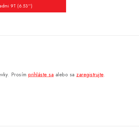
edmi 9T (6.53'')
pevky. Prosím
prihláste sa
alebo sa
zaregistrujte
.