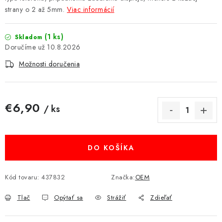
strany o 2 až 5mm.
Viac informácií
MULTIMÉDIÁ
KAMERY
(1 ks)
Skladom
10.8.2026
OSTATNÉ PRÍSLUŠENSTVO
Možnosti doručenia
VÝPREDAJ
€6,90
/ ks
Doprava a platba
Ako nakupovať
Obchodné podmienky
Jednotková cena:
Podmienky ochrany osobných údajov
Reklamácia
Kontakty
DO KOŠÍKA
Kód tovaru:
437832
Značka:
OEM
Tlač
Opýtať sa
Strážiť
Zdieľať