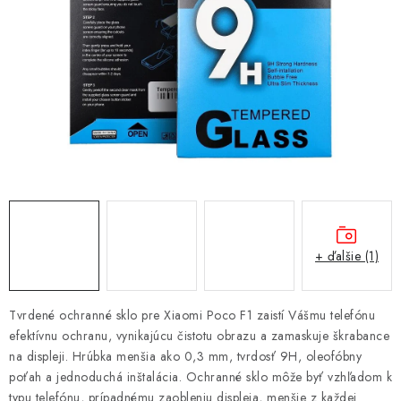
NÁRAMKY NA HODINKY
SLÚCHADLÁ, REPRODUKTORY A MIKROFÓNY
AUTO MOTO
EXKLUZÍVNE ZNAČKY
TIPY NA DARČEKY
PAMÄŤOVÉ KARTY A DISKY
+ ďalšie (1)
NÁRADIE A NÁHRADNÉ DIELY
Tvrdené ochranné sklo pre Xiaomi Poco F1 zaistí Vášmu telefónu
PRÍSLUŠENSTVO K NOTEBOOKOM A PC
efektívnu ochranu, vynikajúcu čistotu obrazu a zamaskuje škrabance
na displeji. Hrúbka menšia ako 0,3 mm, tvrdosť 9H, oleofóbny
BATÉRIE VARTA
poťah a jednoduchá inštalácia. Ochranné sklo môže byť vzhľadom k
typu telefónu, prípadnému zaobleniu displeja, menšie z každej