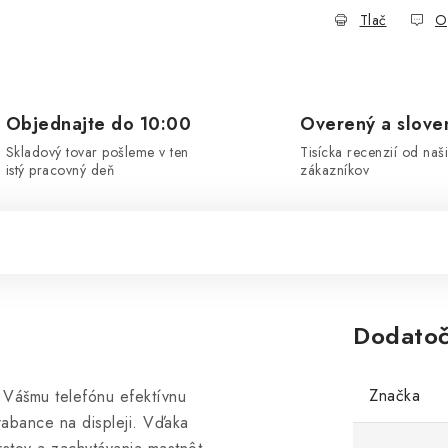
Tlač
O
Objednajte do 10:00
Overený a slove
Skladový tovar pošleme v ten
Tisícka recenzií od naš
istý pracovný deň
zákazníkov
Dodatoč
Značka
 Vášmu telefónu efektívnu
rabance na displeji. Vďaka