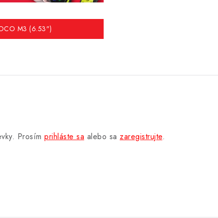
 POCO M3 (6.53")
pevky. Prosím
prihláste sa
alebo sa
zaregistrujte
.