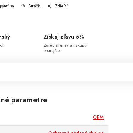
pýtať sa
Strážiť
Zdieľať
nský
Získaj zľavu 5%
ich
Zaregistruj sa a nakupuj
lacnejšie
né parametre
OEM