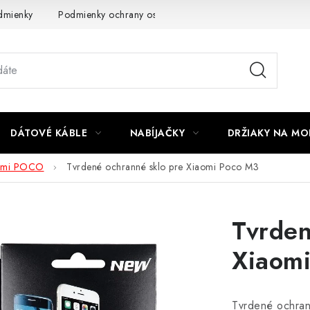
dmienky
Podmienky ochrany osobných údajov
Reklamácia
DÁTOVÉ KÁBLE
NABÍJAČKY
DRŽIAKY NA MO
omi POCO
Tvrdené ochranné sklo pre Xiaomi Poco M3
Tvrden
Xiaom
Tvrdené ochran