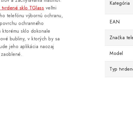
stov a zachytávania mastnôt.
Kategória
tvrdené sklo TGlass
veľmi
šho telefónu výbornú ochranu,
EAN
m povrchu ochranného
ka ktorému sklo dokonale
Značka tel
vé bubliny, v ktorých by sa
de jeho aplikácia naozaj
Model
 zaoblené.
Typ tvrden