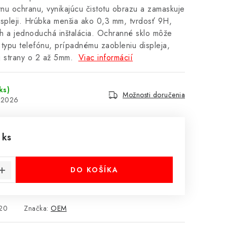
vnu ochranu, vynikajúcu čistotu obrazu a zamaskuje
spleji. Hrúbka menšia ako 0,3 mm, tvrdosť 9H,
h a jednoduchá inštalácia. Ochranné sklo môže
typu telefónu, prípadnému zaobleniu displeja,
j strany o 2 až 5mm.
Viac informácií
ks)
Možnosti doručenia
8.2026
 ks
cena:
DO KOŠÍKA
20
Značka:
OEM