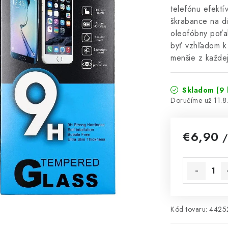
telefónu efektí
škrabance na di
oleofóbny poťa
byť vzhľadom k 
menšie z každe
Skladom
(9 
11.
€6,90
/
Jednotková 
Kód tovaru:
4425