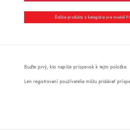
Ďalšie produkty z kategórie pre model
Buďte prvý, kto napíše príspevok k tejto položke.
Len registrovaní používatelia môžu pridávať prís