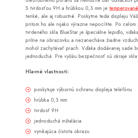
oleofóbnemu poťahu sa nemusíte báť odtlačkov pr
S tvrdosťou 9H a hrúbkou 0,3 mm je
temperované 
tenké, ale aj robustné. Poskytne teda displeju Vá
pritom ho ale nijako výrazne nepocítite. Po celo
tvrdeného skla BlueStar je špeciálne lepidlo, vďa
prilne na obrazovku a nezanecháva žiadne vzducho
mohol zachytávať prach. Vďaka dodávanej sade bu
jednoduchá. Pre vyššiu bezpečnosť sú okraje skla
Hlavné vlastnosti:
poskytuje výbornú ochranu displeja telefónu
hrúbka 0,3 mm
tvrdosť 9H
jednoduchá inštalácia
vynikajúca čistota obrazu