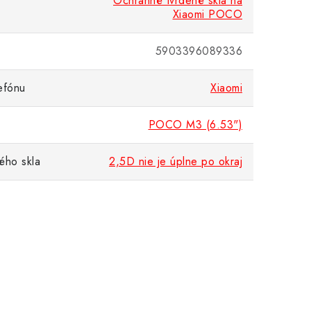
Ochranné tvrdené sklá na
Xiaomi POCO
5903396089336
efónu
Xiaomi
POCO M3 (6.53")
ého skla
2,5D nie je úplne po okraj