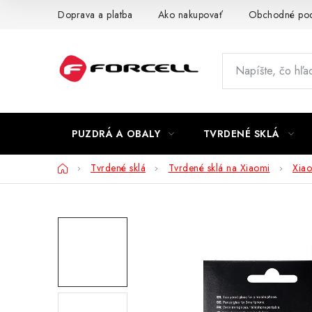
Prejsť
Doprava a platba
Ako nakupovať
Obchodné po
na
obsah
PUZDRÁ A OBALY
TVRDENÉ SKLÁ
Domov
Tvrdené sklá
Tvrdené sklá na Xiaomi
Xia