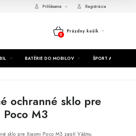
Kontakty
Prihlásenie
Registrácia
Prázdny košík
NÁKUPNÝ
KOŠÍK
BIL
BATÉRIE DO MOBILOV
ŠPORT A HOBBY
é ochranné sklo pre
i Poco M3
né sklo pre Xiaomi Poco M3 zaistí Vášmu