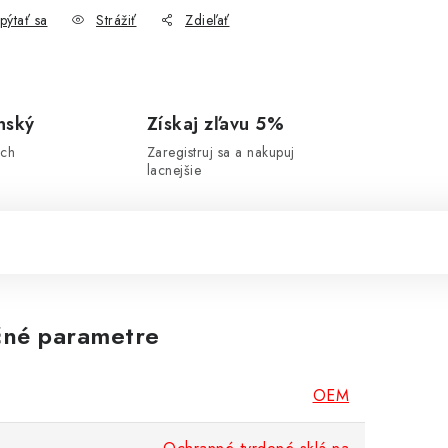
pýtať sa
Strážiť
Zdieľať
nský
Získaj zľavu 5%
ich
Zaregistruj sa a nakupuj
lacnejšie
né parametre
OEM