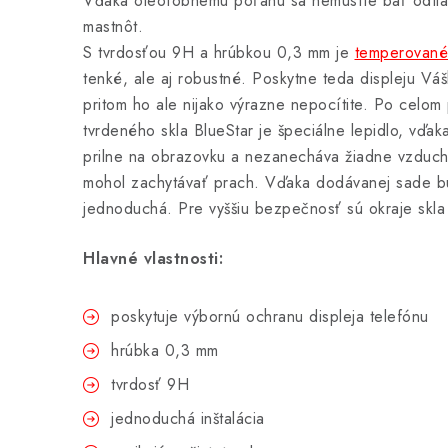
Vďaka oleofóbnemu poťahu sa nemusíte báť odtlač
mastnôt.
S tvrdosťou 9H a hrúbkou 0,3 mm je
temperované 
tenké, ale aj robustné. Poskytne teda displeju Vá
pritom ho ale nijako výrazne nepocítite. Po celo
tvrdeného skla BlueStar je špeciálne lepidlo, vďa
prilne na obrazovku a nezanecháva žiadne vzducho
mohol zachytávať prach. Vďaka dodávanej sade bu
jednoduchá. Pre vyššiu bezpečnosť sú okraje skla
Hlavné vlastnosti:
poskytuje výbornú ochranu displeja telefónu
hrúbka 0,3 mm
tvrdosť 9H
jednoduchá inštalácia