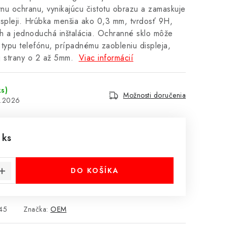
vnu ochranu, vynikajúcu čistotu obrazu a zamaskuje
spleji. Hrúbka menšia ako 0,3 mm, tvrdosť 9H,
h a jednoduchá inštalácia. Ochranné sklo môže
typu telefónu, prípadnému zaobleniu displeja,
j strany o 2 až 5mm.
Viac informácií
ks)
Možnosti doručenia
8.2026
 ks
cena:
DO KOŠÍKA
45
Značka:
OEM