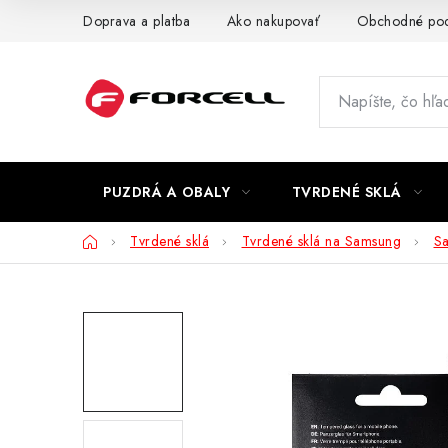
Prejsť
Doprava a platba
Ako nakupovať
Obchodné po
na
obsah
PUZDRÁ A OBALY
TVRDENÉ SKLÁ
Domov
Tvrdené sklá
Tvrdené sklá na Samsung
S