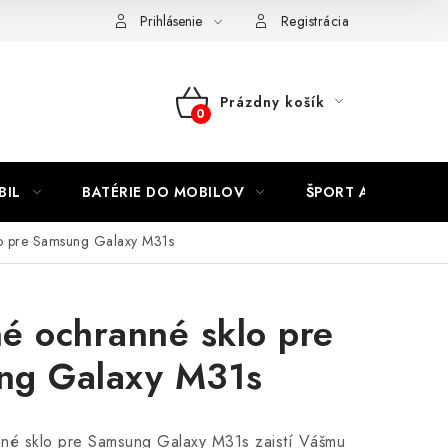
Kontakty
Prihlásenie
Registrácia
Prázdny košík
NÁKUPNÝ
KOŠÍK
BIL
BATÉRIE DO MOBILOV
ŠPORT A HOBBY
o pre Samsung Galaxy M31s
é ochranné sklo pre
ng Galaxy M31s
né sklo pre Samsung Galaxy M31s zaistí Vášmu