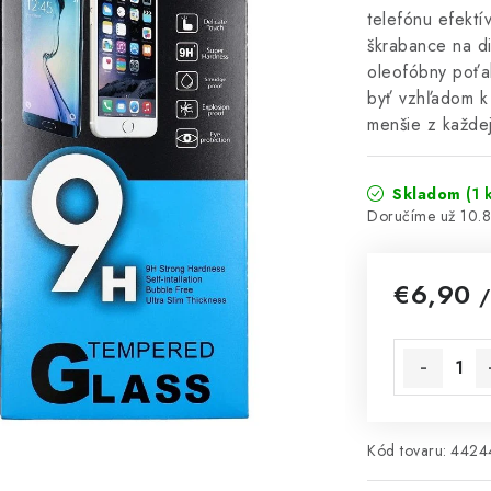
telefónu efektí
škrabance na di
oleofóbny poťa
byť vzhľadom k 
menšie z každe
Skladom
(1 
10.
€6,90
/
Jednotková 
Kód tovaru:
4424