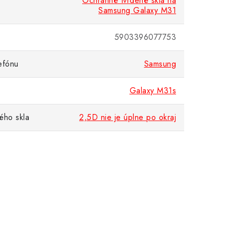
Ochranné tvrdené sklá na
Samsung Galaxy M31
5903396077753
efónu
Samsung
Galaxy M31s
ého skla
2,5D nie je úplne po okraj