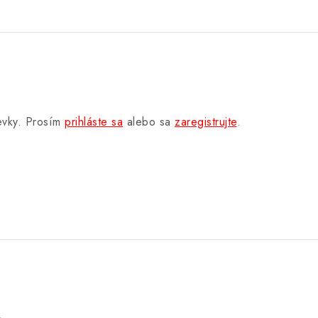
pevky. Prosím
prihláste sa
alebo sa
zaregistrujte
.