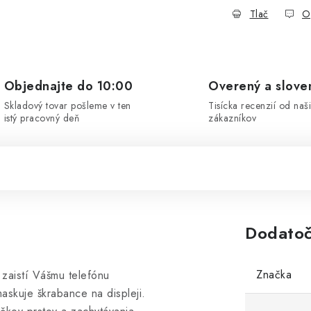
Tlač
O
Objednajte do 10:00
Overený a slove
Skladový tovar pošleme v ten
Tisícka recenzií od naš
istý pracovný deň
zákazníkov
Dodatoč
Značka
zaistí Vášmu telefónu
askuje škrabance na displeji.