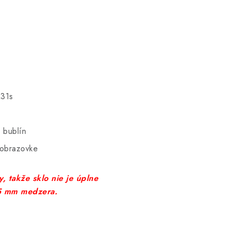
M31s
 bublín
 obrazovke
, takže sklo nie je úplne
-5 mm medzera.