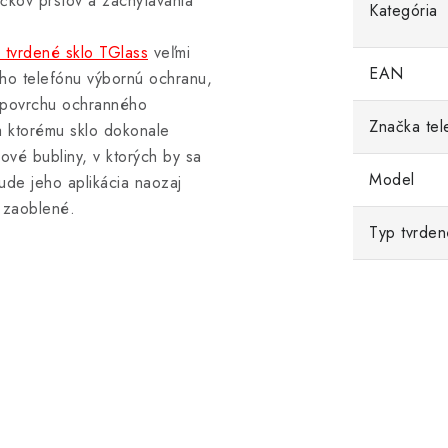
kov prstov a zachytávania
Kategória
tvrdené sklo TGlass
veľmi
EAN
šho telefónu výbornú ochranu,
m povrchu ochranného
Značka tel
ka ktorému sklo dokonale
vé bubliny, v ktorých by sa
Model
de jeho aplikácia naozaj
 zaoblené.
Typ tvrden