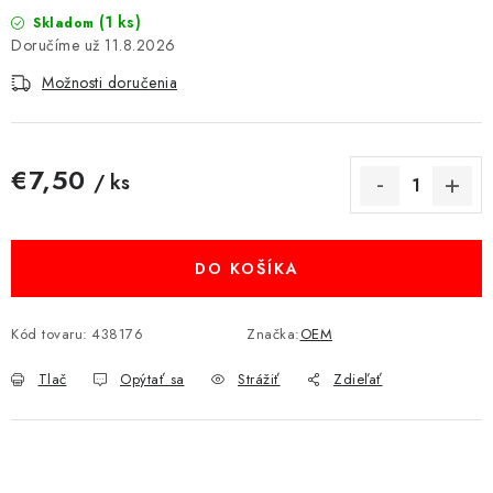
(1 ks)
MULTIMÉDIÁ
Skladom
11.8.2026
KAMERY
Možnosti doručenia
OSTATNÉ PRÍSLUŠENSTVO
€7,50
/ ks
VÝPREDAJ
Jednotková cena:
Doprava a platba
Ako nakupovať
Obchodné podmienky
DO KOŠÍKA
Podmienky ochrany osobných údajov
Reklamácia
Kontakty
Kód tovaru:
438176
Značka:
OEM
Tlač
Opýtať sa
Strážiť
Zdieľať