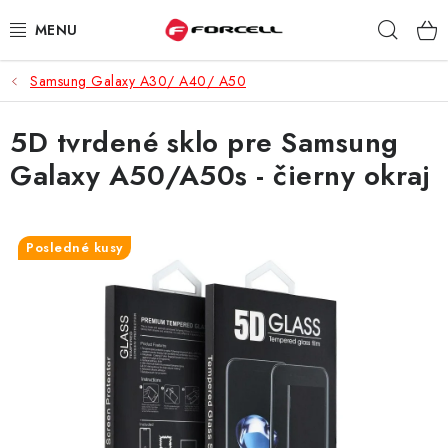
Prejsť
Hľad
na
obsah
Samsung Galaxy A30/ A40/ A50
PUZDRÁ A OBALY
5D tvrdené sklo pre Samsung
TVRDENÉ SKLÁ
Galaxy A50/A50s - čierny okraj
DÁTOVÉ KÁBLE
NABÍJAČKY
Posledné kusy
DRŽIAKY NA MOBIL
BATÉRIE DO MOBILOV
ŠPORT A HOBBY