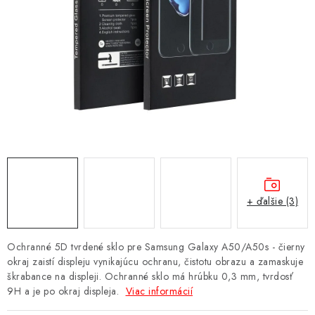
NÁRAMKY NA HODINKY
SLÚCHADLÁ, REPRODUKTORY A MIKROFÓNY
AUTO MOTO
EXKLUZÍVNE ZNAČKY
TIPY NA DARČEKY
PAMÄŤOVÉ KARTY A DISKY
+ ďalšie (3)
NÁRADIE A NÁHRADNÉ DIELY
Ochranné 5D tvrdené sklo pre Samsung Galaxy A50/A50s - čierny
PRÍSLUŠENSTVO K NOTEBOOKOM A PC
okraj zaistí displeju vynikajúcu ochranu, čistotu obrazu a zamaskuje
škrabance na displeji. Ochranné sklo má hrúbku 0,3 mm, tvrdosť
9H a je po okraj displeja.
Viac informácií
BATÉRIE VARTA